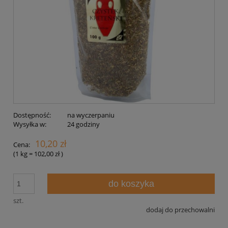
Dostępność:
na wyczerpaniu
Wysyłka w:
24 godziny
10,20 zł
Cena:
(1
kg
=
102,00 zł
)
do koszyka
szt.
dodaj do przechowalni