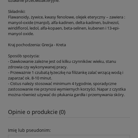
działanie przeciwbakteryjne.
Składniki:
Flawanoidy, żywice, kwasy fenolowe, olejek eteryczny – zawiera :
manyol-oxide (manjol), alfa-kadinen, delta-kadinen, bulnezol,
wiridiflorol, ledol, alfa-kopaen, beta-selinen, kubenen i 13-epi-
manyol oxide.
Kraj pochodzenia: Grecja - Kreta
Sposób spożycia:
- Dawkowanie zależne jest od kilku czynników: wieku, stanu
zdrowia czy wykonywanej pracy.
- Przeważnie 1 czubatą łyżeczkę na filiżankę zalać wrzącą wodą i
zaparzać ok. 8-10 minut.
- Cistus należy stosować minimum 4 tygodnie, sporadyczne
zastosowanie nie przynosi wymiernych korzyści. Napar z czystka
można również używać do płukania gardła i przemywania skóry.
Opinie o produkcie (0)
Imię lub pseudonim: