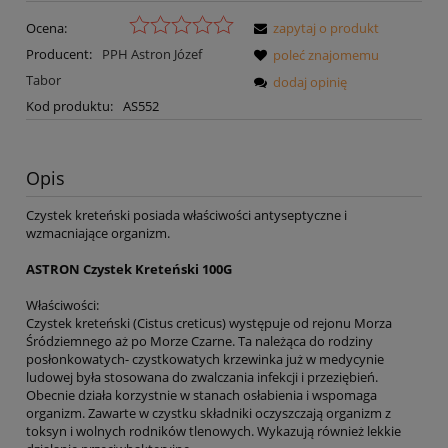
Ocena:
zapytaj o produkt
Producent:
PPH Astron Józef
poleć znajomemu
Tabor
dodaj opinię
Kod produktu:
AS552
Opis
Czystek kreteński posiada właściwości antyseptyczne i
wzmacniające organizm.
ASTRON Czystek Kreteński 100G
Właściwości:
Czystek kreteński (Cistus creticus) występuje od rejonu Morza
Śródziemnego aż po Morze Czarne. Ta należąca do rodziny
posłonkowatych- czystkowatych krzewinka już w medycynie
ludowej była stosowana do zwalczania infekcji i przeziębień.
Obecnie działa korzystnie w stanach osłabienia i wspomaga
organizm. Zawarte w czystku składniki oczyszczają organizm z
toksyn i wolnych rodników tlenowych. Wykazują również lekkie