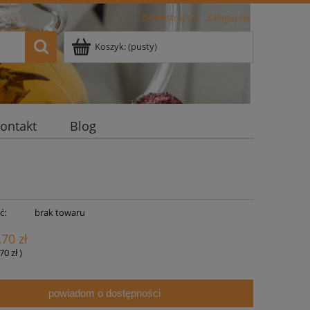
Zarejestruj się
Zaloguj się
Koszyk:
(pusty)
ontakt
Blog
ć:
brak towaru
,70 zł
70 zł
)
powiadom o dostępności