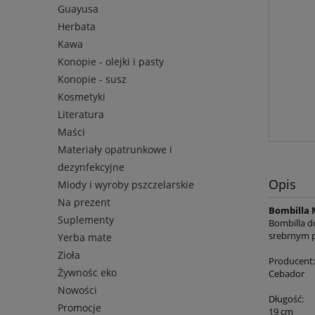
Guayusa
Herbata
Kawa
Konopie - olejki i pasty
Konopie - susz
Kosmetyki
Literatura
Maści
Materiały opatrunkowe i
dezynfekcyjne
Opis
Miody i wyroby pszczelarskie
Na prezent
Bombilla 
Suplementy
Bombilla do
srebrnym pi
Yerba mate
Zioła
Producent:
Żywnośc eko
Cebador
Nowości
Długość:
Promocje
19 cm