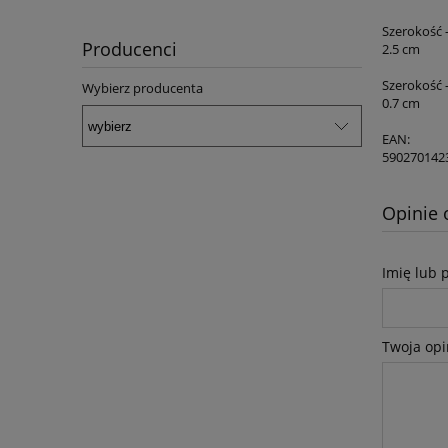
Szerokość - 
Producenci
2.5 cm
Szerokość -
Wybierz producenta
0.7 cm
EAN:
590270142
Opinie 
Imię lub 
Twoja opi