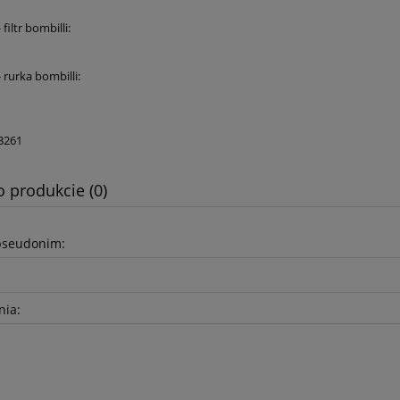
filtr bombilli:
 rurka bombilli:
3261
o produkcie (0)
pseudonim:
nia: