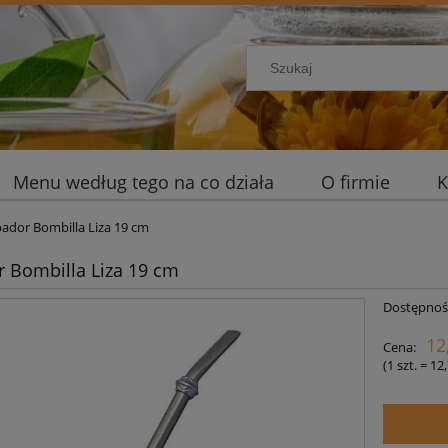
Menu według tego na co działa
O firmie
K
ador Bombilla Liza 19 cm
 Bombilla Liza 19 cm
Dostępnoś
12
Cena:
(1
szt.
=
12,