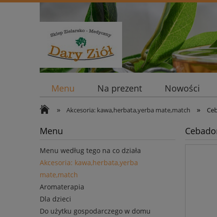
Menu
Na prezent
Nowości
»
»
Akcesoria: kawa,herbata,yerba mate,match
Ceb
Menu
Cebador
Menu według tego na co działa
Akcesoria: kawa,herbata,yerba
mate,match
Aromaterapia
Dla dzieci
Do użytku gospodarczego w domu