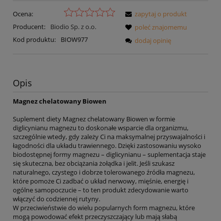
Ocena:
zapytaj o produkt
Producent:
Biodio Sp. z o.o.
poleć znajomemu
Kod produktu:
BIOW977
dodaj opinię
Opis
Magnez chelatowany Biowen
Suplement diety Magnez chelatowany Biowen w formie
diglicynianu magnezu to doskonałe wsparcie dla organizmu,
szczególnie wtedy, gdy zależy Ci na maksymalnej przyswajalności i
łagodności dla układu trawiennego. Dzięki zastosowaniu wysoko
biodostępnej formy magnezu – diglicynianu – suplementacja staje
się skuteczna, bez obciążania żołądka i jelit. Jeśli szukasz
naturalnego, czystego i dobrze tolerowanego źródła magnezu,
które pomoże Ci zadbać o układ nerwowy, mięśnie, energię i
ogólne samopoczucie – to ten produkt zdecydowanie warto
włączyć do codziennej rutyny.
W przeciwieństwie do wielu popularnych form magnezu, które
mogą powodować efekt przeczyszczający lub mają słabą