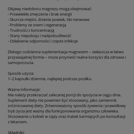
Objawy niedoboru magnezu mogą obejmować:
- Przewlekłe zmęczenie i brak energii
- Skurcze mięśni, drżenie powiek, tiki nerwowe
- Problemy ze snem i regeneracją
- Trudności z koncentracją
- Stany niepokoju i nadpobudliwość
- Osłabienie odporności i częste infekcje
Dlatego codzienna suplementacja magnezem – zwłaszcza w łatwo
przyswajalnej formie – może przynieść realne korzyści dla zdrowia i
samopoczucia.
Sposób użycia:
1–2 kapsułki dziennie, najlepiej podczas posiłku.
Ważne informacje:
Nie należy przekraczać zalecanej porcji do spożycia w ciągu dnia.
Suplement diety nie powinien być stosowany, jako zamiennik
zróżnicowanej diety. Zrównoważony sposób żywienia i prawidłowy
tryb życia jest ważny dla funkcjonowania organizmu człowieka.
Stosowanie u kobiet w ciąży oraz matek karmiących po konsultacji
z lekarzem.
Składniki: