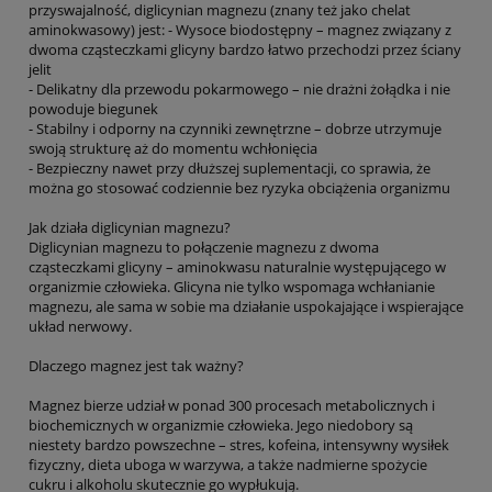
przyswajalność, diglicynian magnezu (znany też jako chelat
aminokwasowy) jest: - Wysoce biodostępny – magnez związany z
dwoma cząsteczkami glicyny bardzo łatwo przechodzi przez ściany
jelit
- Delikatny dla przewodu pokarmowego – nie drażni żołądka i nie
powoduje biegunek
- Stabilny i odporny na czynniki zewnętrzne – dobrze utrzymuje
swoją strukturę aż do momentu wchłonięcia
- Bezpieczny nawet przy dłuższej suplementacji, co sprawia, że
można go stosować codziennie bez ryzyka obciążenia organizmu
Jak działa diglicynian magnezu?
Diglicynian magnezu to połączenie magnezu z dwoma
cząsteczkami glicyny – aminokwasu naturalnie występującego w
organizmie człowieka. Glicyna nie tylko wspomaga wchłanianie
magnezu, ale sama w sobie ma działanie uspokajające i wspierające
układ nerwowy.
Dlaczego magnez jest tak ważny?
Magnez bierze udział w ponad 300 procesach metabolicznych i
biochemicznych w organizmie człowieka. Jego niedobory są
niestety bardzo powszechne – stres, kofeina, intensywny wysiłek
fizyczny, dieta uboga w warzywa, a także nadmierne spożycie
cukru i alkoholu skutecznie go wypłukują.