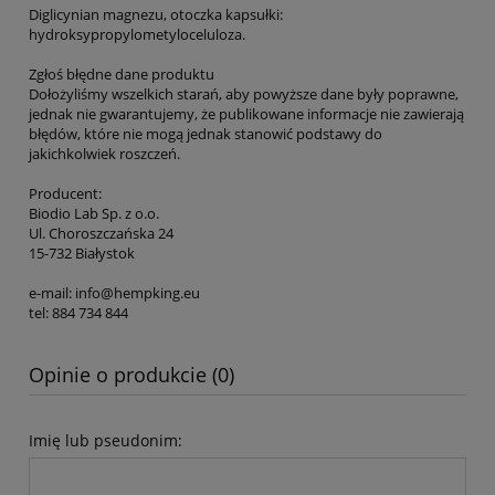
Diglicynian magnezu, otoczka kapsułki:
hydroksypropylometyloceluloza.
Zgłoś błędne dane produktu
Dołożyliśmy wszelkich starań, aby powyższe dane były poprawne,
jednak nie gwarantujemy, że publikowane informacje nie zawierają
błędów, które nie mogą jednak stanowić podstawy do
jakichkolwiek roszczeń.
Producent:
Biodio Lab Sp. z o.o.
Ul. Choroszczańska 24
15-732 Białystok
e-mail: info@hempking.eu
tel: 884 734 844
Opinie o produkcie (0)
Imię lub pseudonim: