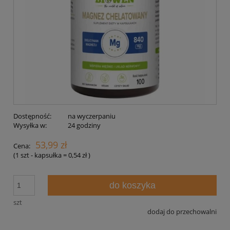
Dostępność:
na wyczerpaniu
Wysyłka w:
24 godziny
53,99 zł
Cena:
(1
szt - kapsułka
=
0,54 zł
)
do koszyka
szt
dodaj do przechowalni