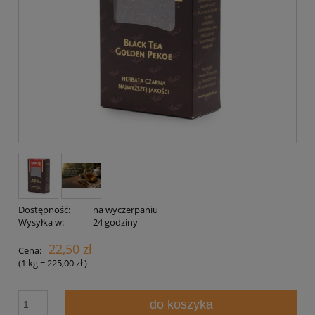
Dostępność:
na wyczerpaniu
Wysyłka w:
24 godziny
22,50 zł
Cena:
(1
kg
=
225,00 zł
)
do koszyka