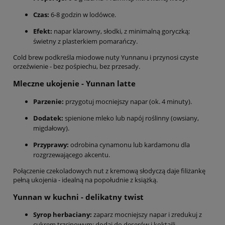
Czas:
6-8 godzin w lodówce.
Efekt:
napar klarowny, słodki, z minimalną goryczką;
świetny z plasterkiem pomarańczy.
Cold brew podkreśla miodowe nuty Yunnanu i przynosi czyste
orzeźwienie - bez pośpiechu, bez przesady.
Mleczne ukojenie - Yunnan latte
Parzenie:
przygotuj mocniejszy napar (ok. 4 minuty).
Dodatek:
spienione mleko lub napój roślinny (owsiany,
migdałowy).
Przyprawy:
odrobina cynamonu lub kardamonu dla
rozgrzewającego akcentu.
Połączenie czekoladowych nut z kremową słodyczą daje filiżankę
pełną ukojenia - idealną na popołudnie z książką.
Yunnan w kuchni - delikatny twist
Syrop herbaciany:
zaparz mocniejszy napar i zredukuj z
cukrem trzcinowym; dodaj do deserów i koktajli.