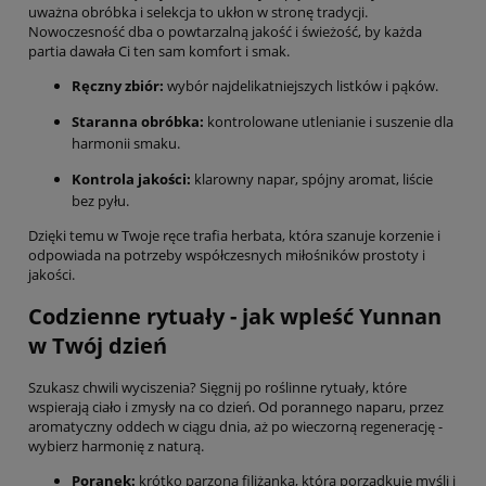
uważna obróbka i selekcja to ukłon w stronę tradycji.
Nowoczesność dba o powtarzalną jakość i świeżość, by każda
partia dawała Ci ten sam komfort i smak.
Ręczny zbiór:
wybór najdelikatniejszych listków i pąków.
Staranna obróbka:
kontrolowane utlenianie i suszenie dla
harmonii smaku.
Kontrola jakości:
klarowny napar, spójny aromat, liście
bez pyłu.
Dzięki temu w Twoje ręce trafia herbata, która szanuje korzenie i
odpowiada na potrzeby współczesnych miłośników prostoty i
jakości.
Codzienne rytuały - jak wpleść Yunnan
w Twój dzień
Szukasz chwili wyciszenia? Sięgnij po roślinne rytuały, które
wspierają ciało i zmysły na co dzień. Od porannego naparu, przez
aromatyczny oddech w ciągu dnia, aż po wieczorną regenerację -
wybierz harmonię z naturą.
Poranek:
krótko parzona filiżanka, która porządkuje myśli i