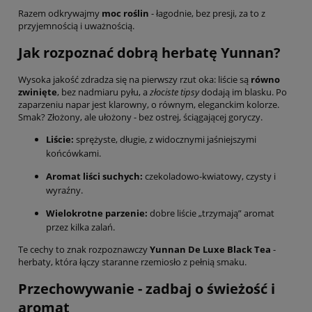
Razem odkrywajmy
moc roślin
- łagodnie, bez presji, za to z
przyjemnością i uważnością.
Jak rozpoznać dobrą herbatę Yunnan?
Wysoka jakość zdradza się na pierwszy rzut oka: liście są
równo
zwinięte
, bez nadmiaru pyłu, a
złociste tipsy
dodają im blasku. Po
zaparzeniu napar jest klarowny, o równym, eleganckim kolorze.
Smak? Złożony, ale ułożony - bez ostrej, ściągającej goryczy.
Liście:
sprężyste, długie, z widocznymi jaśniejszymi
końcówkami.
Aromat liści suchych:
czekoladowo-kwiatowy, czysty i
wyraźny.
Wielokrotne parzenie:
dobre liście „trzymają” aromat
przez kilka zalań.
Te cechy to znak rozpoznawczy
Yunnan De Luxe Black Tea
-
herbaty, która łączy staranne rzemiosło z pełnią smaku.
Przechowywanie - zadbaj o świeżość i
aromat