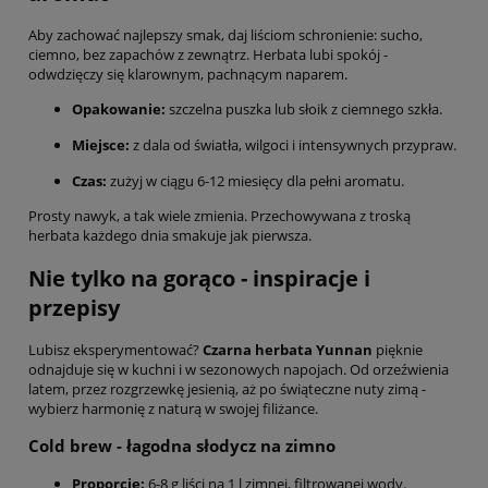
Aby zachować najlepszy smak, daj liściom schronienie: sucho,
ciemno, bez zapachów z zewnątrz. Herbata lubi spokój -
odwdzięczy się klarownym, pachnącym naparem.
Opakowanie:
szczelna puszka lub słoik z ciemnego szkła.
Miejsce:
z dala od światła, wilgoci i intensywnych przypraw.
Czas:
zużyj w ciągu 6-12 miesięcy dla pełni aromatu.
Prosty nawyk, a tak wiele zmienia. Przechowywana z troską
herbata każdego dnia smakuje jak pierwsza.
Nie tylko na gorąco - inspiracje i
przepisy
Lubisz eksperymentować?
Czarna herbata Yunnan
pięknie
odnajduje się w kuchni i w sezonowych napojach. Od orzeźwienia
latem, przez rozgrzewkę jesienią, aż po świąteczne nuty zimą -
wybierz harmonię z naturą w swojej filiżance.
Cold brew - łagodna słodycz na zimno
Proporcje:
6-8 g liści na 1 l zimnej, filtrowanej wody.