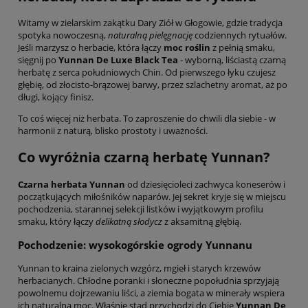
Witamy w zielarskim zakątku Dary Ziół w Głogowie, gdzie tradycja
spotyka nowoczesną,
naturalną pielęgnację
codziennych rytuałów.
Jeśli marzysz o herbacie, która łączy
moc roślin
z pełnią smaku,
sięgnij po
Yunnan De Luxe Black Tea
- wyborną, liściastą czarną
herbatę z serca południowych Chin. Od pierwszego łyku czujesz
głębię, od złocisto-brązowej barwy, przez szlachetny aromat, aż po
długi, kojący finisz.
To coś więcej niż herbata. To zaproszenie do chwili dla siebie - w
harmonii z naturą, blisko prostoty i uważności.
Co wyróżnia czarną herbatę Yunnan?
Czarna herbata Yunnan
od dziesięcioleci zachwyca koneserów i
początkujących miłośników naparów. Jej sekret kryje się w miejscu
pochodzenia, starannej selekcji listków i wyjątkowym profilu
smaku, który łączy
delikatną słodycz
z aksamitną głębią.
Pochodzenie: wysokogórskie ogrody Yunnanu
Yunnan to kraina zielonych wzgórz, mgieł i starych krzewów
herbacianych. Chłodne poranki i słoneczne popołudnia sprzyjają
powolnemu dojrzewaniu liści, a ziemia bogata w minerały wspiera
ich naturalną moc. Właśnie stąd przychodzi do Ciebie
Yunnan De