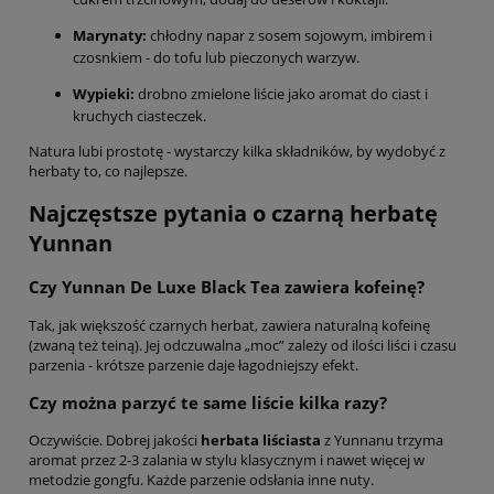
Marynaty:
chłodny napar z sosem sojowym, imbirem i
czosnkiem - do tofu lub pieczonych warzyw.
Wypieki:
drobno zmielone liście jako aromat do ciast i
kruchych ciasteczek.
Natura lubi prostotę - wystarczy kilka składników, by wydobyć z
herbaty to, co najlepsze.
Najczęstsze pytania o czarną herbatę
Yunnan
Czy Yunnan De Luxe Black Tea zawiera kofeinę?
Tak, jak większość czarnych herbat, zawiera naturalną kofeinę
(zwaną też teiną). Jej odczuwalna „moc” zależy od ilości liści i czasu
parzenia - krótsze parzenie daje łagodniejszy efekt.
Czy można parzyć te same liście kilka razy?
Oczywiście. Dobrej jakości
herbata liściasta
z Yunnanu trzyma
aromat przez 2-3 zalania w stylu klasycznym i nawet więcej w
metodzie gongfu. Każde parzenie odsłania inne nuty.