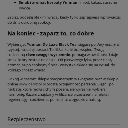
Smak i aromat herbaty Yunnan
- miód, kakao, suszone
owoce.
Zapisz, podeślij bliskim, wracaj, kiedy tylko zapragniesz wprowadzić
do dnia odrobinę spokoju.
Na koniec - zaparz to, co dobre
Wybierając
Yunnan De Luxe Black Tea
, sięgasz po
dary natury
w
czystej, liściastej postaci. To filiżanka, która wspiera Twoją
codzienną
równowagę i wyciszenie
, pomaga w uważności i daje
smak, który zostaje na dłużej. Od pierwszego łyku, przez ciepły
aromat, aż po spokojny finisz - wszystko składa się na rytuał, do
którego chcesz wracać.
Odkryj w naszym sklepie stacjonarnym w Głogowie oraz w sklepie
online
www.daryziol.pl
prostą przyjemność parzenia. Sięgnij po
herbatę, która mówi cichym głosem, ale wyraźnie: wybierz
harmonię. Razem znajdźmy w filiżance przestrzeń na relaks i
regenerację - codziennie, po trochu, w zgodzie z naturą.
Bezpieczeństwo