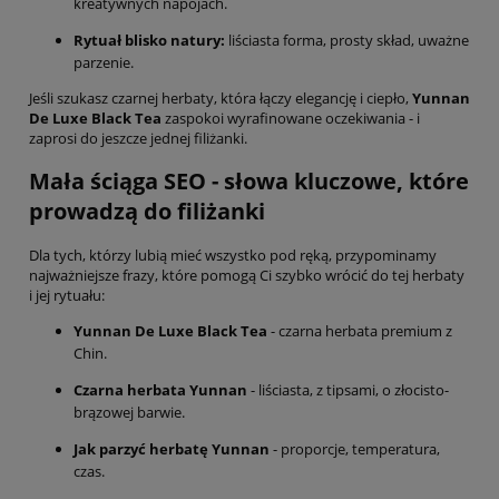
kreatywnych napojach.
Rytuał blisko natury:
liściasta forma, prosty skład, uważne
parzenie.
Jeśli szukasz czarnej herbaty, która łączy elegancję i ciepło,
Yunnan
De Luxe Black Tea
zaspokoi wyrafinowane oczekiwania - i
zaprosi do jeszcze jednej filiżanki.
Mała ściąga SEO - słowa kluczowe, które
prowadzą do filiżanki
Dla tych, którzy lubią mieć wszystko pod ręką, przypominamy
najważniejsze frazy, które pomogą Ci szybko wrócić do tej herbaty
i jej rytuału:
Yunnan De Luxe Black Tea
- czarna herbata premium z
Chin.
Czarna herbata Yunnan
- liściasta, z tipsami, o złocisto-
brązowej barwie.
Jak parzyć herbatę Yunnan
- proporcje, temperatura,
czas.