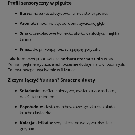
Profil sensoryczny w pigułce
Barwa naparu:
zdecydowana, złocisto-brązowa.
Aromat:
miód, kwiaty, odrobina żywicznej głębi.
Smak:
czekoladowe tło, lekko śliwkowa słodycz, miękka
tanina.
Finisz:
długi i kojący, bez ściągającej goryczki.
Taka kompozycja sprawia, że
herbata czarna z Chin
w stylu
Yunnan pięknie wycisza, a jednocześnie dodaje klarowności myśli.
To równowaga i wyciszenie w filiżance.
Z czym łączyć Yunnan? Smaczne duety
Śniadanie:
maślane pieczywo, owsianka z orzechami,
naleśniki z miodem.
Popołudnie:
ciasto marchewkowe, gorzka czekolada,
kruche ciasteczka.
Kolacja:
delikatne sery, pieczone warzywa, risotto z
grzybami.