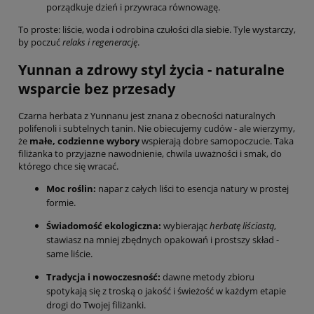
porządkuje dzień i przywraca równowagę.
To proste: liście, woda i odrobina czułości dla siebie. Tyle wystarczy,
by poczuć
relaks i regenerację
.
Yunnan a zdrowy styl życia - naturalne
wsparcie bez przesady
Czarna herbata z Yunnanu jest znana z obecności naturalnych
polifenoli i subtelnych tanin. Nie obiecujemy cudów - ale wierzymy,
że
małe, codzienne wybory
wspierają dobre samopoczucie. Taka
filiżanka to przyjazne nawodnienie, chwila uważności i smak, do
którego chce się wracać.
Moc roślin:
napar z całych liści to esencja natury w prostej
formie.
Świadomość ekologiczna:
wybierając
herbatę liściastą
,
stawiasz na mniej zbędnych opakowań i prostszy skład -
same liście.
Tradycja i nowoczesność:
dawne metody zbioru
spotykają się z troską o jakość i świeżość w każdym etapie
drogi do Twojej filiżanki.