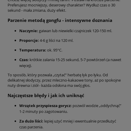
Preferujesz mocniejszy, deserowy charakter? Wydłuż czas o 30
sekund - mała zmiana, duży efekt.
Parzenie metodą gongfu - intensywne doznania
Naczynie:
gaiwan lub niewielki czajniczek 120-150 ml.
Proporcje:
4-6 g liści na 120 ml.
Temperatura:
ok. 95°C.
Czas:
krótkie zalania 15-25 sekund, 5-7 powtórzeń (a nawet
więcej).
To sposób, który pozwala „czytać” herbatę łyk po łyku. Od
delikatnej słodyczy, przez mleczno-kakaowe tony, aż po spokojne
nuty drewna i ziół - każda odsłona ma swój głos.
Najczęstsze błędy i jak ich uniknąć
Wrzątek przyspiesza gorycz:
pozwól wodzie „oddychnąć”
1-2 minuty po zagotowaniu.
Za dużo liści:
lepiej użyć mniej i ewentualnie przedłużyć
czas parzenia.