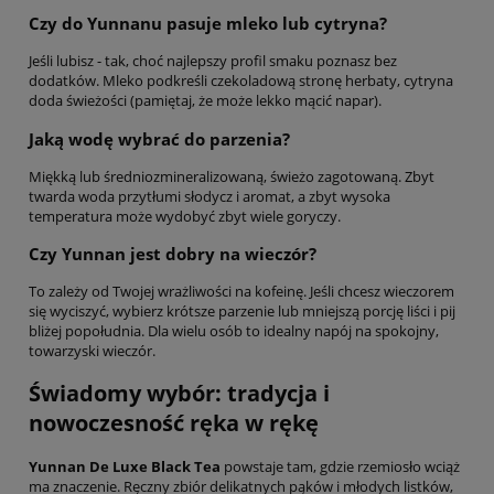
Czy do Yunnanu pasuje mleko lub cytryna?
Jeśli lubisz - tak, choć najlepszy profil smaku poznasz bez
dodatków. Mleko podkreśli czekoladową stronę herbaty, cytryna
doda świeżości (pamiętaj, że może lekko mącić napar).
Jaką wodę wybrać do parzenia?
Miękką lub średniozmineralizowaną, świeżo zagotowaną. Zbyt
twarda woda przytłumi słodycz i aromat, a zbyt wysoka
temperatura może wydobyć zbyt wiele goryczy.
Czy Yunnan jest dobry na wieczór?
To zależy od Twojej wrażliwości na kofeinę. Jeśli chcesz wieczorem
się wyciszyć, wybierz krótsze parzenie lub mniejszą porcję liści i pij
bliżej popołudnia. Dla wielu osób to idealny napój na spokojny,
towarzyski wieczór.
Świadomy wybór: tradycja i
nowoczesność ręka w rękę
Yunnan De Luxe Black Tea
powstaje tam, gdzie rzemiosło wciąż
ma znaczenie. Ręczny zbiór delikatnych pąków i młodych listków,