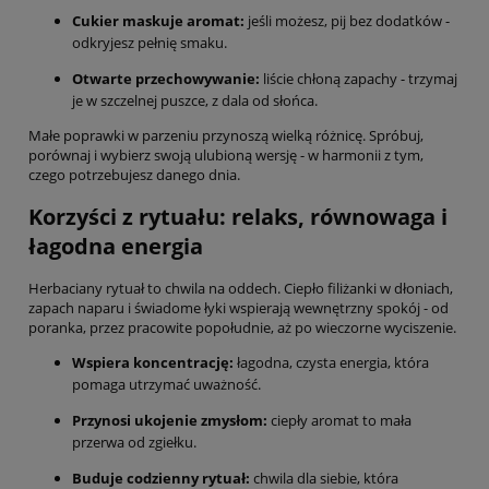
Cukier maskuje aromat:
jeśli możesz, pij bez dodatków -
odkryjesz pełnię smaku.
Otwarte przechowywanie:
liście chłoną zapachy - trzymaj
je w szczelnej puszce, z dala od słońca.
Małe poprawki w parzeniu przynoszą wielką różnicę. Spróbuj,
porównaj i wybierz swoją ulubioną wersję - w harmonii z tym,
czego potrzebujesz danego dnia.
Korzyści z rytuału: relaks, równowaga i
łagodna energia
Herbaciany rytuał to chwila na oddech. Ciepło filiżanki w dłoniach,
zapach naparu i świadome łyki wspierają wewnętrzny spokój - od
poranka, przez pracowite popołudnie, aż po wieczorne wyciszenie.
Wspiera koncentrację:
łagodna, czysta energia, która
pomaga utrzymać uważność.
Przynosi ukojenie zmysłom:
ciepły aromat to mała
przerwa od zgiełku.
Buduje codzienny rytuał:
chwila dla siebie, która