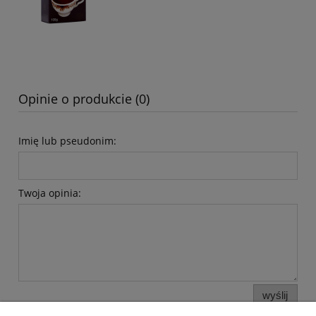
Opinie o produkcie (0)
Imię lub pseudonim:
Twoja opinia:
wyślij