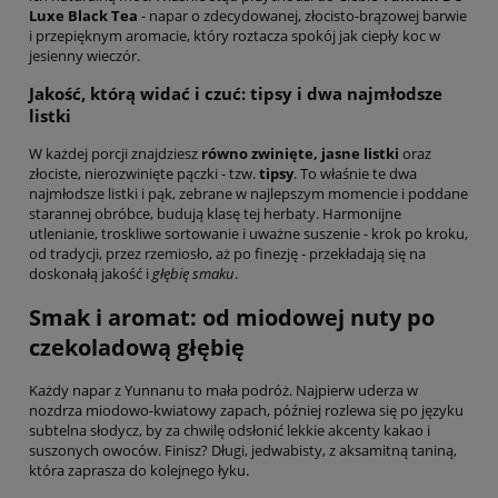
Luxe Black Tea
- napar o zdecydowanej, złocisto-brązowej barwie
i przepięknym aromacie, który roztacza spokój jak ciepły koc w
jesienny wieczór.
Jakość, którą widać i czuć: tipsy i dwa najmłodsze
listki
W każdej porcji znajdziesz
równo zwinięte, jasne listki
oraz
złociste, nierozwinięte pączki - tzw.
tipsy
. To właśnie te dwa
najmłodsze listki i pąk, zebrane w najlepszym momencie i poddane
starannej obróbce, budują klasę tej herbaty. Harmonijne
utlenianie, troskliwe sortowanie i uważne suszenie - krok po kroku,
od tradycji, przez rzemiosło, aż po finezję - przekładają się na
doskonałą jakość i
głębię smaku
.
Smak i aromat: od miodowej nuty po
czekoladową głębię
Każdy napar z Yunnanu to mała podróż. Najpierw uderza w
nozdrza miodowo-kwiatowy zapach, później rozlewa się po języku
subtelna słodycz, by za chwilę odsłonić lekkie akcenty kakao i
suszonych owoców. Finisz? Długi, jedwabisty, z aksamitną taniną,
która zaprasza do kolejnego łyku.