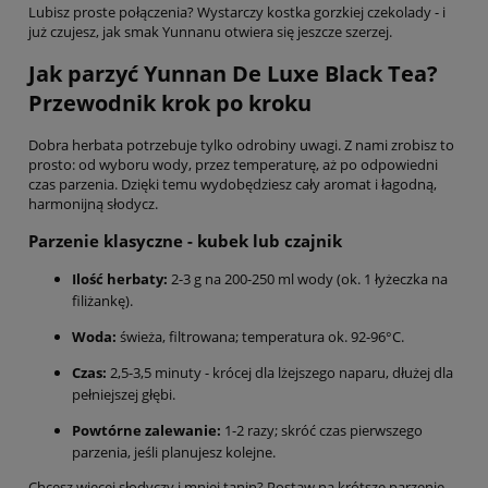
Lubisz proste połączenia? Wystarczy kostka gorzkiej czekolady - i
już czujesz, jak smak Yunnanu otwiera się jeszcze szerzej.
Jak parzyć Yunnan De Luxe Black Tea?
Przewodnik krok po kroku
Dobra herbata potrzebuje tylko odrobiny uwagi. Z nami zrobisz to
prosto: od wyboru wody, przez temperaturę, aż po odpowiedni
czas parzenia. Dzięki temu wydobędziesz cały aromat i łagodną,
harmonijną słodycz.
Parzenie klasyczne - kubek lub czajnik
Ilość herbaty:
2-3 g na 200-250 ml wody (ok. 1 łyżeczka na
filiżankę).
Woda:
świeża, filtrowana; temperatura ok. 92-96°C.
Czas:
2,5-3,5 minuty - krócej dla lżejszego naparu, dłużej dla
pełniejszej głębi.
Powtórne zalewanie:
1-2 razy; skróć czas pierwszego
parzenia, jeśli planujesz kolejne.
Chcesz więcej słodyczy i mniej tanin? Postaw na krótsze parzenie.