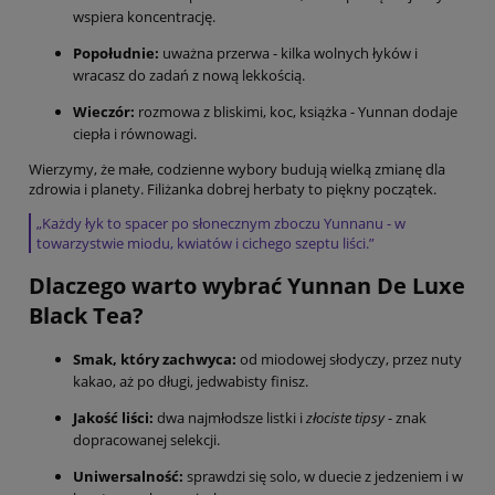
wspiera koncentrację.
Popołudnie:
uważna przerwa - kilka wolnych łyków i
wracasz do zadań z nową lekkością.
Wieczór:
rozmowa z bliskimi, koc, książka - Yunnan dodaje
ciepła i równowagi.
Wierzymy, że małe, codzienne wybory budują wielką zmianę dla
zdrowia i planety. Filiżanka dobrej herbaty to piękny początek.
„Każdy łyk to spacer po słonecznym zboczu Yunnanu - w
towarzystwie miodu, kwiatów i cichego szeptu liści.”
Dlaczego warto wybrać Yunnan De Luxe
Black Tea?
Smak, który zachwyca:
od miodowej słodyczy, przez nuty
kakao, aż po długi, jedwabisty finisz.
Jakość liści:
dwa najmłodsze listki i
złociste tipsy
- znak
dopracowanej selekcji.
Uniwersalność:
sprawdzi się solo, w duecie z jedzeniem i w