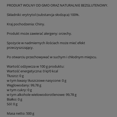
PRODUKT WOLNY OD GMO ORAZ NATURALNIE BEZGLUTENOWY.
Składniki: erytrytol (substancja słodząca) 100%.
Kraj pochodzenia: Chiny.
Produkt może zawierać alergeny: orzechy.
Spożycie w nadmiernych ilościach może mieć efekt
przeczyszczający.
Po otwarciu przechowywać w suchym i chłodnym miejscu.
Wartość odżywcza w 100 g produktu:
Wartość energetyczna: 0 kJ/0 kcal
Tłuszcz: 0 g
w tym kwasy tłuszczowe nasycone: 0 g
Węglowodany: 99,78 g
w tym cukry: 0 g
w tym alkohole wielowodorotlenowe: 99,78 g
Białko: 0 g
Sól: 0 g
Masa netto: 500 g