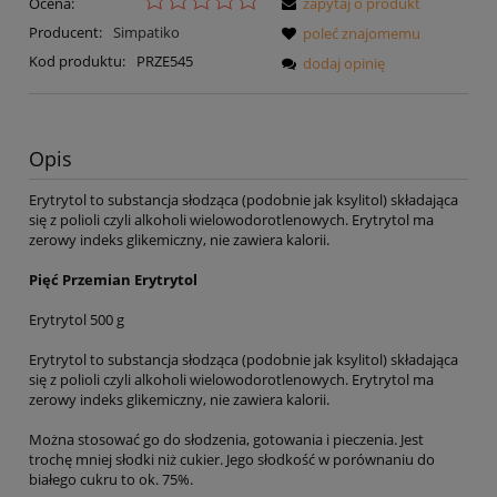
Ocena:
zapytaj o produkt
Producent:
Simpatiko
poleć znajomemu
Kod produktu:
PRZE545
dodaj opinię
Opis
Erytrytol to substancja słodząca (podobnie jak ksylitol) składająca
się z polioli czyli alkoholi wielowodorotlenowych. Erytrytol ma
zerowy indeks glikemiczny, nie zawiera kalorii.
Pięć Przemian Erytrytol
Erytrytol 500 g
Erytrytol to substancja słodząca (podobnie jak ksylitol) składająca
się z polioli czyli alkoholi wielowodorotlenowych. Erytrytol ma
zerowy indeks glikemiczny, nie zawiera kalorii.
Można stosować go do słodzenia, gotowania i pieczenia. Jest
trochę mniej słodki niż cukier. Jego słodkość w porównaniu do
białego cukru to ok. 75%.