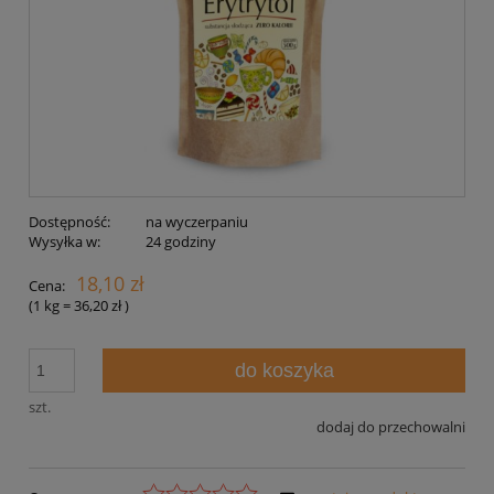
Dostępność:
na wyczerpaniu
Wysyłka w:
24 godziny
18,10 zł
Cena:
(1
kg
=
36,20 zł
)
do koszyka
szt.
dodaj do przechowalni