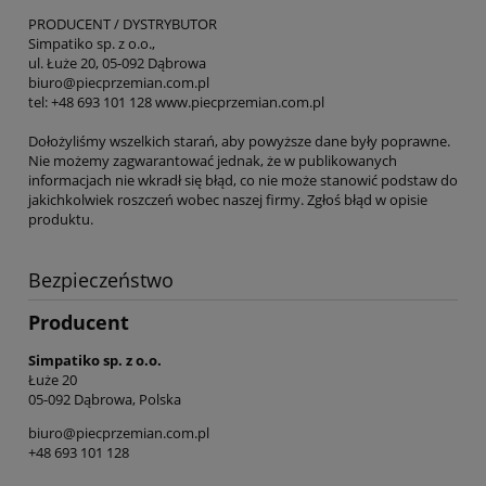
PRODUCENT / DYSTRYBUTOR
Simpatiko sp. z o.o.,
ul. Łuże 20, 05-092 Dąbrowa
biuro@piecprzemian.com.pl
tel: +48 693 101 128 www.piecprzemian.com.pl
Dołożyliśmy wszelkich starań, aby powyższe dane były poprawne.
Nie możemy zagwarantować jednak, że w publikowanych
informacjach nie wkradł się błąd, co nie może stanowić podstaw do
jakichkolwiek roszczeń wobec naszej firmy. Zgłoś błąd w opisie
produktu.
Bezpieczeństwo
Producent
Simpatiko sp. z o.o.
Łuże 20
05-092 Dąbrowa, Polska
biuro@piecprzemian.com.pl
+48 693 101 128