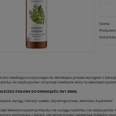
Ocena:
Producent
Kod produ
czko nawilżająco-oczyszczające do demakijażu posiada wyciagiem z lukrecji 
askórka, nie zatyka porów i utrzymuje nawilżenie skóry na właściwym poziom
MLECZKO ZIOŁOWE DO DEMAKIJAŻU 2W1 200ML
ktywne: wyciąg z lukrecji i szałwii, olej winogronowy, alantoina, d-pantenol
dzięki lekkiej konsystencji mleczko nie rozciąga naskórka i nie zatyka porów
poniny pochodzące z lukrecji, olej winogronowy) zapewniają dokładne usuni