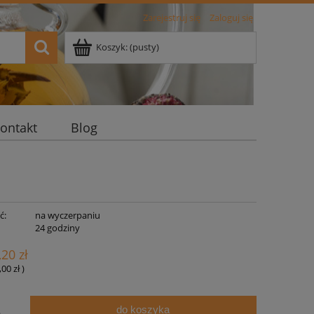
Zarejestruj się
Zaloguj się
Koszyk:
(pusty)
ontakt
Blog
ć:
na wyczerpaniu
:
24 godziny
,20 zł
,00 zł
)
do koszyka
.