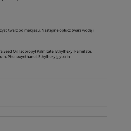
yść twarz od makijażu. Następne opłucz twarz wodą i
ra Seed Oil, Isopropyl Palmitate, Ethylhexyl Palmitate,
arfum, Phenoxyethanol, Ethylhexylglycerin