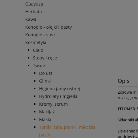
Guayusa
Herbata
Kawa
Konopie - olejki i pasty
Konopie - susz
Kosmetyki
Ciało
Stopy i ręce
Twarz
Do ust
Opis
Glinki
Higiena jamy ustnej
Ziołowe mle
Hydrolaty i mgiełki
rozciąga n
Kremy, serum
FITOMED 
Makijaż
Maski
Składniki a
Toniki, żele, pianki, mleczka,
Działanie: 
pasty
pudrów (sa