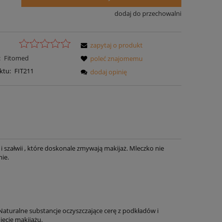
dodaj do przechowalni
zapytaj o produkt
:
Fitomed
poleć znajomemu
ktu:
FIT211
dodaj opinię
i szałwii , które doskonale zmywają makijaż. Mleczko nie
ie.
. Naturalne substancje oczyszczające cerę z podkładów i
ęcie makijażu.