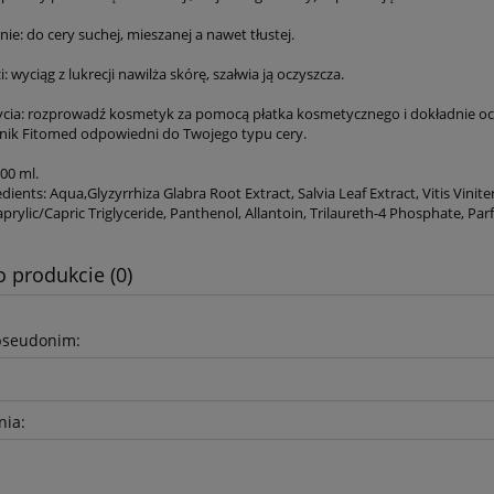
ie: do cery suchej, mieszanej a nawet tłustej.
: wyciąg z lukrecji nawilża skórę, szałwia ją oczyszcza.
cia: rozprowadź kosmetyk za pomocą płatka kosmetycznego i dokładnie ocz
onik Fitomed odpowiedni do Twojego typu cery.
00 ml.
dients: Aqua,Glyzyrrhiza Glabra Root Extract, Salvia Leaf Extract, Vitis Vinite
aprylic/Capric Triglyceride, Panthenol, Allantoin, Trilaureth-4 Phosphate, P
o produkcie (0)
pseudonim:
nia: