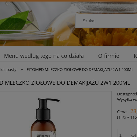
Menu według tego na co działa
O firmie
K
»
zka, pasty
FITOMED MLECZKO ZIOŁOWE DO DEMAKIJAŻU 2W1 200ML
D MLECZKO ZIOŁOWE DO DEMAKIJAŻU 2W1 200ML
Dostępnoś
Wysyłka w
23
Cena:
(1
litr
=
116
szt