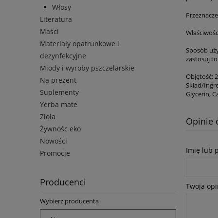
Włosy
Przeznaczen
Literatura
Maści
Właściwości
Materiały opatrunkowe i
Sposób uży
dezynfekcyjne
zastosuj t
Miody i wyroby pszczelarskie
Objętość: 2
Na prezent
Skład/Ingre
Suplementy
Glycerin, C
Yerba mate
Zioła
Opinie 
Żywnośc eko
Nowości
Imię lub 
Promocje
Producenci
Twoja opi
Wybierz producenta