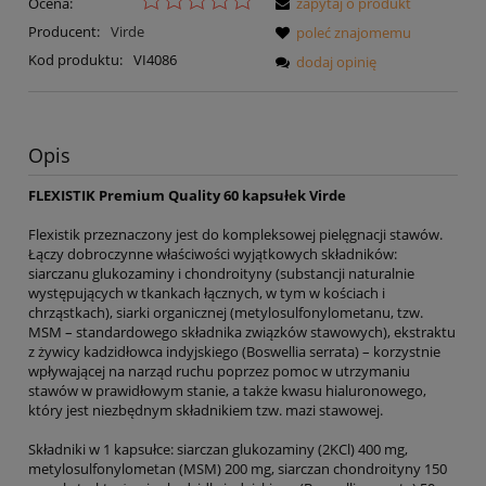
Ocena:
zapytaj o produkt
Producent:
Virde
poleć znajomemu
Kod produktu:
VI4086
dodaj opinię
Opis
FLEXISTIK Premium Quality 60 kapsułek Virde
Flexistik przeznaczony jest do kompleksowej pielęgnacji stawów.
Łączy dobroczynne właściwości wyjątkowych składników:
siarczanu glukozaminy i chondroityny (substancji naturalnie
występujących w tkankach łącznych, w tym w kościach i
chrząstkach), siarki organicznej (metylosulfonylometanu, tzw.
MSM – standardowego składnika związków stawowych), ekstraktu
z żywicy kadzidłowca indyjskiego (Boswellia serrata) – korzystnie
wpływającej na narząd ruchu poprzez pomoc w utrzymaniu
stawów w prawidłowym stanie, a także kwasu hialuronowego,
który jest niezbędnym składnikiem tzw. mazi stawowej.
Składniki w 1 kapsułce: siarczan glukozaminy (2KCl) 400 mg,
metylosulfonylometan (MSM) 200 mg, siarczan chondroityny 150