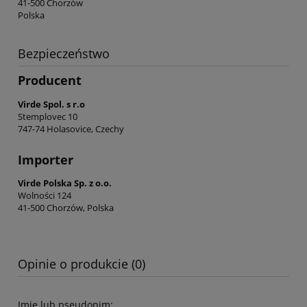
41-500 Chorzów
Polska
Bezpieczeństwo
Producent
Virde Spol. s r.o
Stemplovec 10
747-74 Holasovice, Czechy
Importer
Virde Polska Sp. z o.o.
Wolności 124
41-500 Chorzów, Polska
Opinie o produkcie (0)
Imię lub pseudonim: