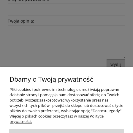
Twoja opinia:
wyślij
Dbamy o Twoją prywatność
Pliki cookies i pokrewne im technologie umożliwiają poprawne
Pomoc
działanie strony i pomagają nam dostosować ofertę do Twoich
potrzeb. Możesz zaakceptować wykorzystanie przez nas
wszystkich tych plików i przejść do sklepu lub dostosować użycie
Moje konto
plików do swoich preferencji, wybierając opcję "Dostosuj zgody".
Więcej o plikach cookies przeczytasz w naszej Polityce
prywatności.
Płatności i dostawa