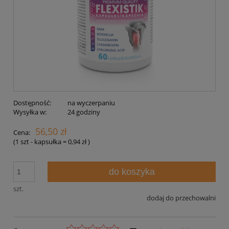
Dostępność:
na wyczerpaniu
Wysyłka w:
24 godziny
56,50 zł
Cena:
(1
szt - kapsułka
=
0,94 zł
)
do koszyka
szt.
dodaj do przechowalni