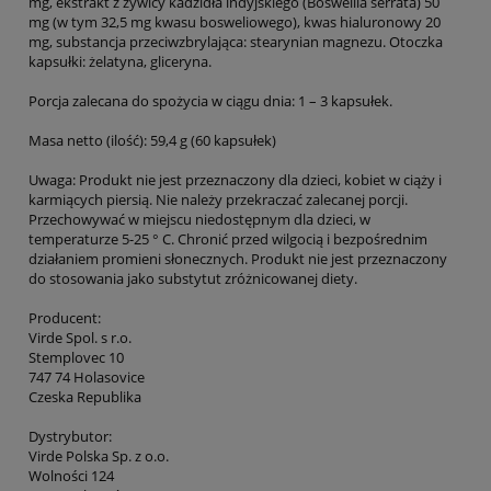
mg, ekstrakt z żywicy kadzidła indyjskiego (Boswellia serrata) 50
mg (w tym 32,5 mg kwasu bosweliowego), kwas hialuronowy 20
mg, substancja przeciwzbrylająca: stearynian magnezu. Otoczka
kapsułki: żelatyna, gliceryna.
Porcja zalecana do spożycia w ciągu dnia: 1 – 3 kapsułek.
Masa netto (ilość): 59,4 g (60 kapsułek)
Uwaga: Produkt nie jest przeznaczony dla dzieci, kobiet w ciąży i
karmiących piersią. Nie należy przekraczać zalecanej porcji.
Przechowywać w miejscu niedostępnym dla dzieci, w
temperaturze 5-25 ° C. Chronić przed wilgocią i bezpośrednim
działaniem promieni słonecznych. Produkt nie jest przeznaczony
do stosowania jako substytut zróżnicowanej diety.
Producent:
Virde Spol. s r.o.
Stemplovec 10
747 74 Holasovice
Czeska Republika
Dystrybutor:
Virde Polska Sp. z o.o.
Wolności 124