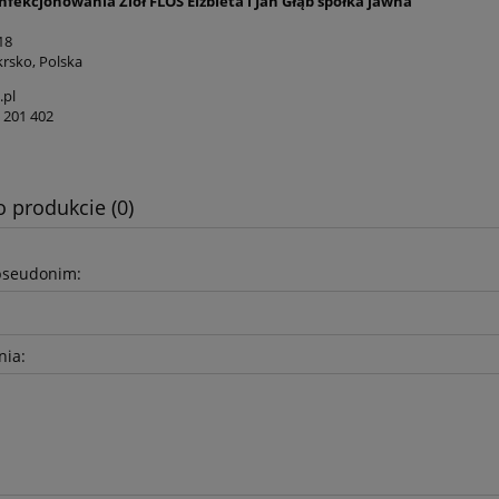
nfekcjonowania Ziół FLOS Elżbieta i Jan Głąb spółka jawna
18
rsko, Polska
.pl
3 201 402
o produkcie (0)
pseudonim:
nia: