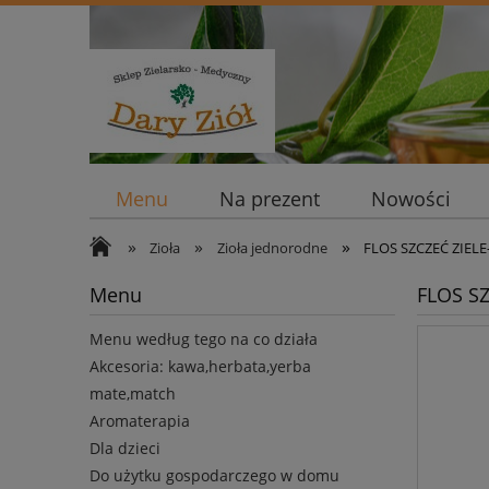
Menu
Na prezent
Nowości
»
»
»
Zioła
Zioła jednorodne
FLOS SZCZEĆ ZIELE
Menu
FLOS SZ
Menu według tego na co działa
Akcesoria: kawa,herbata,yerba
mate,match
Aromaterapia
Dla dzieci
Do użytku gospodarczego w domu