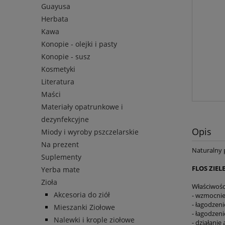
Guayusa
Herbata
Kawa
Konopie - olejki i pasty
Konopie - susz
Kosmetyki
Literatura
Maści
Materiały opatrunkowe i
dezynfekcyjne
Opis
Miody i wyroby pszczelarskie
Na prezent
Naturalny 
Suplementy
FLOS ZIELE
Yerba mate
Zioła
Właściwośc
Akcesoria do ziół
- wzmocni
- łagodzen
Mieszanki Ziołowe
- łagodzen
Nalewki i krople ziołowe
- działanie