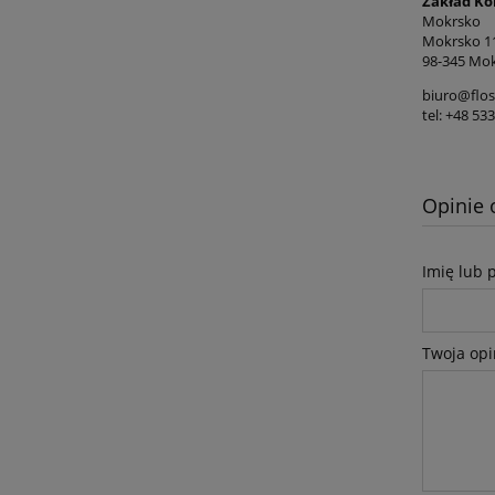
Zakład Ko
Mokrsko
Mokrsko 1
98-345 Mok
biuro@flos
tel: +48 53
Opinie 
Imię lub 
Twoja opi