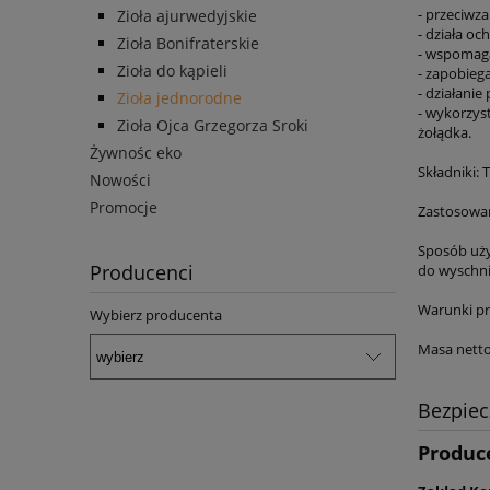
- przeciwz
Zioła ajurwedyjskie
- działa o
Zioła Bonifraterskie
- wspomaga
Zioła do kąpieli
- zapobiega
- działani
Zioła jednorodne
- wykorzys
Zioła Ojca Grzegorza Sroki
żołądka.
Żywnośc eko
Składniki: 
Nowości
Promocje
Zastosowa
Sposób uży
Producenci
do wyschni
Warunki pr
Wybierz producenta
Masa netto
Bezpie
Produc