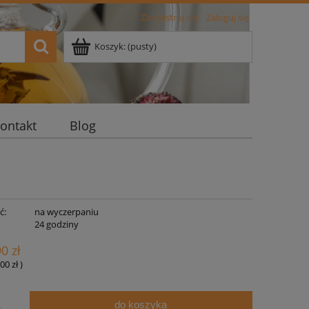
Zarejestruj się
Zaloguj się
Koszyk:
(pusty)
ontakt
Blog
ć:
na wyczerpaniu
:
24 godziny
90 zł
00 zł
)
do koszyka
.