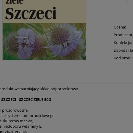
Ocena:
Producent
Konfekcjon
Elżbieta i 
Kod produ
produkt wzmacniający układ odpornościowy.
 SZCZECI - SZCZEĆ ZIELE 50G
i prozdrowotne:
enie systemu odpornościowego,
ie skurczów macicy,
ie niedoboru witaminy E,
 antybakteryjne,