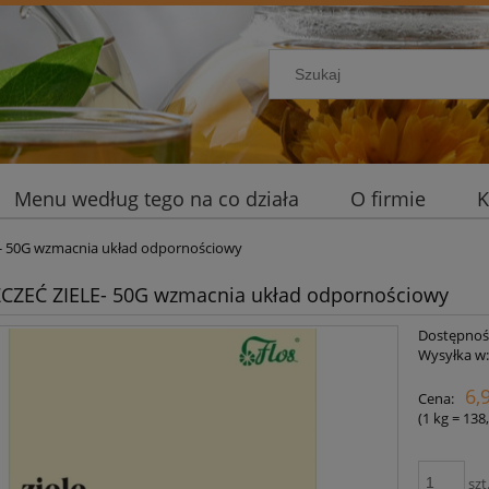
Menu według tego na co działa
O firmie
K
- 50G wzmacnia układ odpornościowy
CZEĆ ZIELE- 50G wzmacnia układ odpornościowy
Dostępnoś
Wysyłka w
6,
Cena:
(1
kg
=
138,
szt