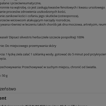
apalane i przeciwreumatyczne,
chronnie na wątrobę, co jest zasługą kwasów fenolowych i kwasu ursolowego 
nie procesów zdrowienia uszkodzonych kości,
nie zanikowi kości i cofaniu jego skutków (osteoporoza),
e przeciw wiciowcom atakującym narządy rozrodcze,
tywana również w leczeniu takich chorób jak dna moczowa, artretyzm, reu
Teasel/ Dipsaci silvestris herba (ziele szczecie pospolitej) 100%
nie: Do miejscowego przemywania skóry
cia: 1 łyżkę ziela zalać 1 szklanką wody, gotować do 5 minut pod przykryci
ęcia.
zechowywania: Przechowywać w suchym miejscu, chronić od światła.
: 50 g
czeństwo
ent