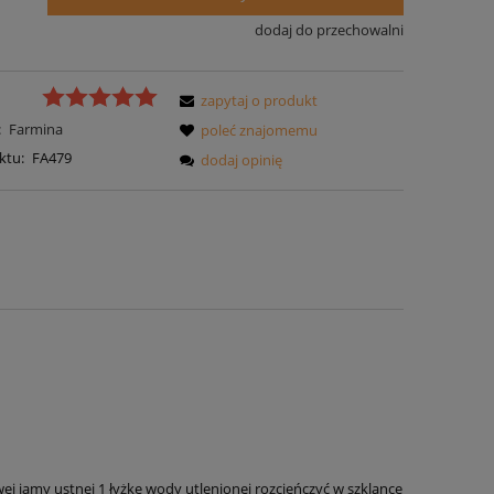
dodaj do przechowalni
zapytaj o produkt
:
Farmina
poleć znajomemu
ktu:
FA479
dodaj opinię
ej jamy ustnej 1 łyżkę wody utlenionej rozcieńczyć w szklance