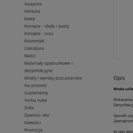
Guayusa
Herbata
Kawa
Konopie - olejki i pasty
Konopie - susz
Kosmetyki
Literatura
Maści
Materiały opatrunkowe i
dezynfekcyjne
Opis
Miody i wyroby pszczelarskie
Na prezent
Woda utle
Suplementy
Wskazania:
Yerba mate
Dezynfekcj
Zioła
Żywnośc eko
Sposób uży
Zewnętrzni
Nowości
Promocje
W celu dez