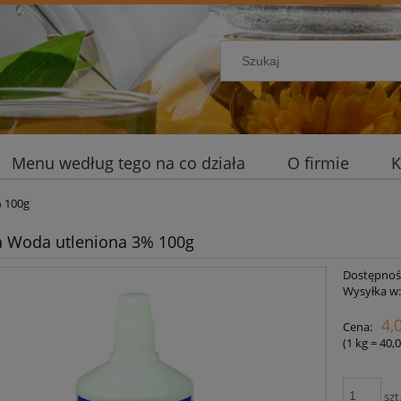
Menu według tego na co działa
O firmie
K
 100g
a Woda utleniona 3% 100g
Dostępnoś
Wysyłka w
4,
Cena:
(1
kg
=
40,0
szt