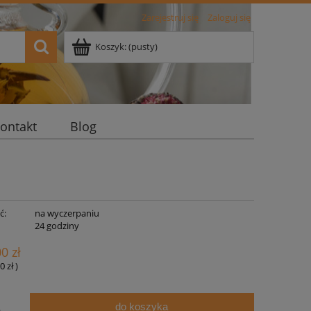
Zarejestruj się
Zaloguj się
Koszyk:
(pusty)
ontakt
Blog
ć:
na wyczerpaniu
:
24 godziny
00 zł
0 zł
)
do koszyka
.