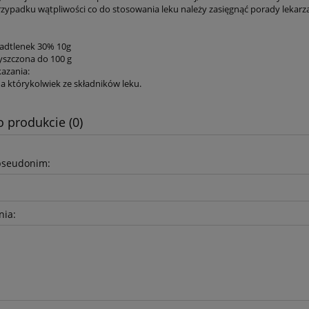
zypadku wątpliwości co do stosowania leku należy zasięgnąć porady lekarza
adtlenek 30% 10g
yszczona do 100 g
azania:
na którykolwiek ze składników leku.
o produkcie (0)
pseudonim:
nia: