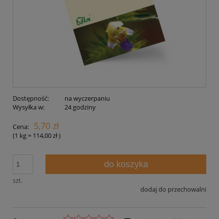
Dostępność:
na wyczerpaniu
Wysyłka w:
24 godziny
5,70 zł
Cena:
(1
kg
=
114,00 zł
)
do koszyka
szt.
dodaj do przechowalni