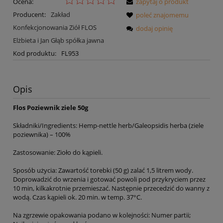
Ocena:
zapytaj o produkt
Producent:
Zakład
poleć znajomemu
Konfekcjonowania Ziół FLOS
dodaj opinię
Elżbieta i Jan Głąb spółka jawna
Kod produktu:
FL953
Opis
Flos Poziewnik ziele 50g
Składniki/Ingredients: Hemp-nettle herb/Galeopsidis herba (ziele
poziewnika) – 100%
Zastosowanie: Zioło do kąpieli.
Sposób użycia: Zawartość torebki (50 g) zalać 1,5 litrem wody.
Doprowadzić do wrzenia i gotować powoli pod przykryciem przez
10 min, kilkakrotnie przemieszać. Następnie przecedzić do wanny z
wodą. Czas kąpieli ok. 20 min. w temp. 37°C.
Na zgrzewie opakowania podano w kolejności: Numer partii;