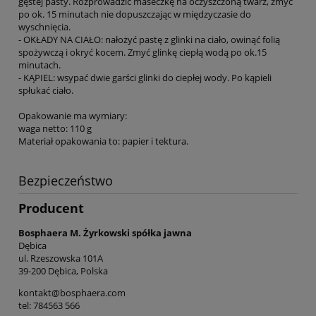
gęstej pasty. Rozprowadzić maseczkę na oczyszczoną twarz, zmyć
po ok. 15 minutach nie dopuszczając w międzyczasie do
wyschnięcia.
- OKŁADY NA CIAŁO: nałożyć pastę z glinki na ciało, owinąć folią
spożywczą i okryć kocem. Zmyć glinkę ciepłą wodą po ok.15
minutach.
- KĄPIEL: wsypać dwie garści glinki do ciepłej wody. Po kąpieli
spłukać ciało.
Opakowanie ma wymiary:
waga netto: 110 g
Materiał opakowania to: papier i tektura.
Bezpieczeństwo
Producent
Bosphaera M. Żyrkowski spółka jawna
Dębica
ul. Rzeszowska 101A
39-200 Dębica, Polska
kontakt@bosphaera.com
tel: 784563 566