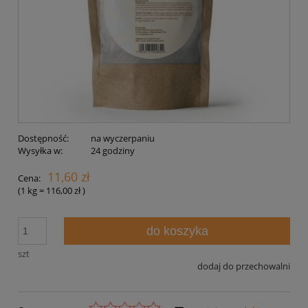
Dostępność:
na wyczerpaniu
Wysyłka w:
24 godziny
11,60 zł
Cena:
(1
kg
=
116,00 zł
)
do koszyka
szt
dodaj do przechowalni