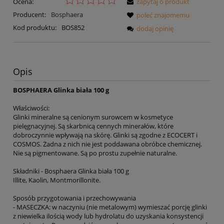
Ocena:
zapytaj o produkt
Producent:
Bosphaera
poleć znajomemu
Kod produktu:
BOS852
dodaj opinię
Opis
BOSPHAERA Glinka biała 100 g
Właściwości:
Glinki mineralne są cenionym surowcem w kosmetyce
pielęgnacyjnej. Są skarbnicą cennych minerałów, które
dobroczynnie wpływają na skórę. Glinki są zgodne z ECOCERT i
COSMOS. Żadna z nich nie jest poddawana obróbce chemicznej.
Nie są pigmentowane. Są po prostu zupełnie naturalne.
Składniki - Bosphaera Glinka biała 100 g
Illite, Kaolin, Montmorillonite.
Sposób przygotowania i przechowywania
- MASECZKA: w naczyniu (nie metalowym) wymieszać porcję glinki
z niewielka ilością wody lub hydrolatu do uzyskania konsystencji