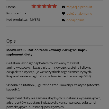
Ocena:
zapytaj o produkt
Producent:
-
poleć znajomemu
Kod produktu:
MV878
dodaj opinię
Opis
Medverita Glutation zredukowany 250mg 120 kaps -
suplement diety
Glutation jest oligopeptydem zbudowanym z reszt
aminokwasowych kwasu glutominowego, cysteiny i glicyny.
Związek ten występuje we wszystkich organizamch żywych.
Preparat zawiera L-glutation w formie zredukowanej (GSH).
Składniki: glutation (L-glutation zredukowany), żelatyna (otoczka
kapsułki).
Suplement diety nie zawiera zbędnych: substancji wypełniających,
adsorbentów, substancji wiążących, konserwantów, substancji
powlekających, substancji poślizgowych.