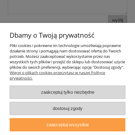
wyślij
Dbamy o Twoją prywatność
Pliki cookies i pokrewne im technologie umożliwiają poprawne
Pomoc
działanie strony i pomagają nam dostosować ofertę do Twoich
potrzeb. Możesz zaakceptować wykorzystanie przez nas
wszystkich tych plików i przejść do sklepu lub dostosować użycie
Moje konto
plików do swoich preferencji, wybierając opcję "Dostosuj zgody".
Więcej o plikach cookies przeczytasz w naszej Polityce
prywatności.
Płatności i dostawa
zaakceptuj tylko niezbędne
Informacje
O nas
dostosuj zgody
zaakceptuj wszystkie
daryziol.pl
|
ul. Grodzka Nr 23, 67-200 Głogów | woj. dolnośląskie
| tel.: 513093168 | email:
sklep@daryziol.pl
| NIP: 6921579498 |