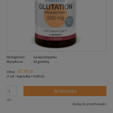
Dostępność:
na wyczerpaniu
Wysyłka w:
24 godziny
47,90 zł
Cena:
(1
szt - kapsułka
=
0,40 zł
)
do koszyka
szt.
dodaj do przechowalni