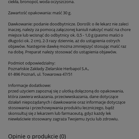
ciekła, bronopol, woda oczyszczona.
Zawartość opakowania: maść 30 g.
Dawkowanie: podanie doodbytnicze. Dorośli: o ile lekarz nie zaleci
inaczej, należy za pomocą załączonej kaniuli nałożyć maść na chore
miejsce lub wcisnąć do odbytnicy ok. 0,5 - 1,0 g (pasmo maści o
długości ok. 2 cm), 2-3 razy dziennie, aż do ustąpienia ostrych
objawów. Następnie dawkę można zmniejszyć stosując maść raz
na dobę. Preparat należy stosować do ustąpienia objawów.
Podmiot odpowiedzialny:
Poznańskie Zakłady Zielarskie Herbapol S.A.,
61-896 Poznań, ul. Towarowa 47/51
Informacje dodatkowe:
przed użyciem zapoznaj się z ulotką dołączoną do opakowania,
która zawiera wskazania, przeciwwskazania, dane dotyczące
działań niepożądanych i dawkowanie oraz informacje dotyczące
stosowania i przechowywania produktu leczniczego, bądź
skonsultuj się z lekarzem lub farmaceutą, gdyż każdy lek
niewłaściwie stosowany zagraża Twojemu życiu lub zdrowiu.
Opinie o produkcie (0)