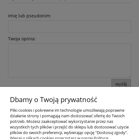
Imię lub pseudonim:
Twoja opinia:
wyślij
Dbamy o Twoją prywatność
Pliki cookies i pokrewne im technologie umożliwiają poprawne
Pomoc
działanie strony i pomagają nam dostosować ofertę do Twoich
potrzeb. Możesz zaakceptować wykorzystanie przez nas
wszystkich tych plików i przejść do sklepu lub dostosować użycie
Moje konto
plików do swoich preferencji, wybierając opcję "Dostosuj zgody".
Więcej o plikach cookies przeczytasz w naszej Polityce