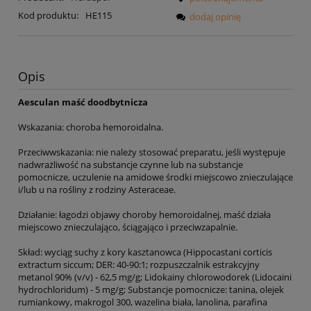
Kod produktu:
HE115
dodaj opinię
Opis
Aesculan maść doodbytnicza
Wskazania: choroba hemoroidalna.
Przeciwwskazania: nie należy stosować preparatu, jeśli występuje
nadwrażliwość na substancje czynne lub na substancje
pomocnicze, uczulenie na amidowe środki miejscowo znieczulające
i/lub u na rośliny z rodziny Asteraceae.
Działanie: łagodzi objawy choroby hemoroidalnej, maść działa
miejscowo znieczulająco, ściągająco i przeciwzapalnie.
Skład: wyciąg suchy z kory kasztanowca (Hippocastani corticis
extractum siccum; DER: 40-90:1; rozpuszczalnik estrakcyjny
metanol 90% (v/v) - 62,5 mg/g; Lidokainy chlorowodorek (Lidocaini
hydrochloridum) - 5 mg/g; Substancje pomocnicze: tanina, olejek
rumiankowy, makrogol 300, wazelina biała, lanolina, parafina