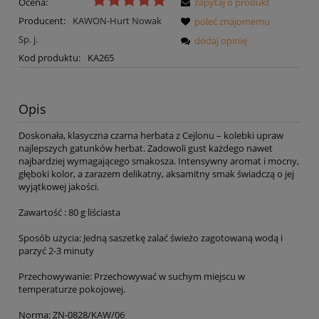
Ocena:
zapytaj o produkt
Producent:
KAWON-Hurt Nowak
poleć znajomemu
Sp. j.
dodaj opinię
Kod produktu:
KA265
Opis
Doskonała, klasyczna czarna herbata z Cejlonu – kolebki upraw
najlepszych gatunków herbat. Zadowoli gust każdego nawet
najbardziej wymagającego smakosza. Intensywny aromat i mocny,
głęboki kolor, a zarazem delikatny, aksamitny smak świadczą o jej
wyjątkowej jakości.
Zawartość : 80 g liściasta
Sposób użycia: Jedną saszetkę zalać świeżo zagotowaną wodą i
parzyć 2-3 minuty
Przechowywanie: Przechowywać w suchym miejscu w
temperaturze pokojowej.
Norma: ZN-0828/KAW/06