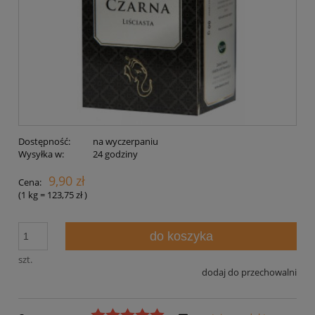
Dostępność:
na wyczerpaniu
Wysyłka w:
24 godziny
9,90 zł
Cena:
(1
kg
=
123,75 zł
)
do koszyka
szt.
dodaj do przechowalni