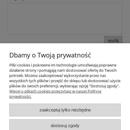
wyślij
Dbamy o Twoją prywatność
Pliki cookies i pokrewne im technologie umożliwiają poprawne
Pomoc
działanie strony i pomagają nam dostosować ofertę do Twoich
potrzeb. Możesz zaakceptować wykorzystanie przez nas
wszystkich tych plików i przejść do sklepu lub dostosować użycie
Moje konto
plików do swoich preferencji, wybierając opcję "Dostosuj zgody".
Więcej o plikach cookies przeczytasz w naszej Polityce
prywatności.
Płatności i dostawa
zaakceptuj tylko niezbędne
Informacje
O nas
dostosuj zgody