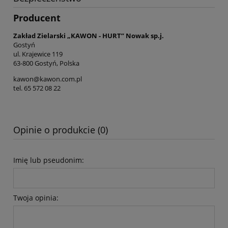
Producent
Zakład Zielarski „KAWON - HURT” Nowak sp.j.
Gostyń
ul. Krajewice 119
63-800 Gostyń, Polska
kawon@kawon.com.pl
tel. 65 572 08 22
Opinie o produkcie (0)
Imię lub pseudonim:
Twoja opinia: