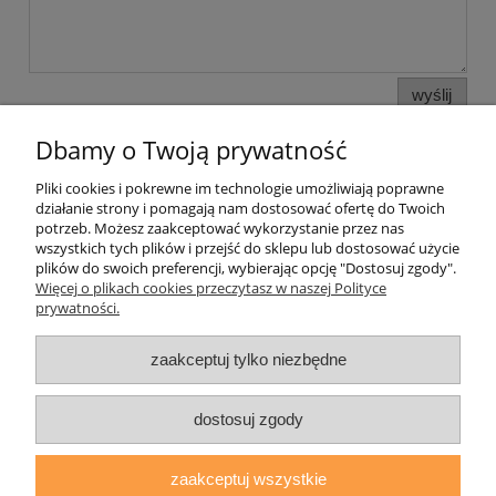
wyślij
Dbamy o Twoją prywatność
Pliki cookies i pokrewne im technologie umożliwiają poprawne
Pomoc
działanie strony i pomagają nam dostosować ofertę do Twoich
potrzeb. Możesz zaakceptować wykorzystanie przez nas
wszystkich tych plików i przejść do sklepu lub dostosować użycie
Moje konto
plików do swoich preferencji, wybierając opcję "Dostosuj zgody".
Więcej o plikach cookies przeczytasz w naszej Polityce
prywatności.
Płatności i dostawa
zaakceptuj tylko niezbędne
Informacje
O nas
dostosuj zgody
zaakceptuj wszystkie
daryziol.pl
|
ul. Grodzka Nr 23, 67-200 Głogów | woj. dolnośląskie