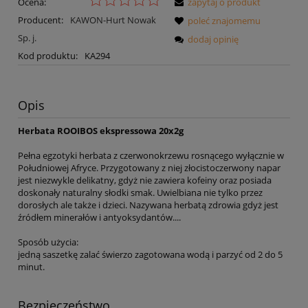
Ocena:
zapytaj o produkt
Producent:
KAWON-Hurt Nowak
poleć znajomemu
Sp. j.
dodaj opinię
Kod produktu:
KA294
Opis
Herbata ROOIBOS ekspressowa 20x2g
Pełna egzotyki herbata z czerwonokrzewu rosnącego wyłącznie w
Południowej Afryce. Przygotowany z niej złocistoczerwony napar
jest niezwykle delikatny, gdyż nie zawiera kofeiny oraz posiada
doskonały naturalny słodki smak. Uwielbiana nie tylko przez
dorosłych ale także i dzieci. Nazywana herbatą zdrowia gdyż jest
źródłem minerałów i antyoksydantów....
Sposób użycia:
jedną saszetkę zalać świerzo zagotowana wodą i parzyć od 2 do 5
minut.
Bezpieczeństwo