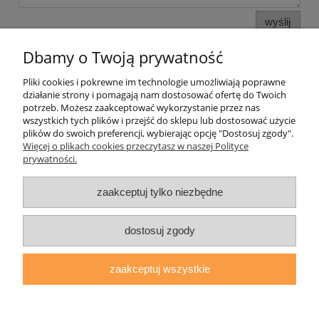
wyślij
Dbamy o Twoją prywatność
Pliki cookies i pokrewne im technologie umożliwiają poprawne
Pomoc
działanie strony i pomagają nam dostosować ofertę do Twoich
potrzeb. Możesz zaakceptować wykorzystanie przez nas
wszystkich tych plików i przejść do sklepu lub dostosować użycie
Moje konto
plików do swoich preferencji, wybierając opcję "Dostosuj zgody".
Więcej o plikach cookies przeczytasz w naszej Polityce
prywatności.
Płatności i dostawa
zaakceptuj tylko niezbędne
Informacje
O nas
dostosuj zgody
zaakceptuj wszystkie
daryziol.pl
|
ul. Grodzka Nr 23, 67-200 Głogów | woj. dolnośląskie
| tel.: 513093168 | email:
sklep@daryziol.pl
| NIP: 6921579498 |
REGON: 382608731