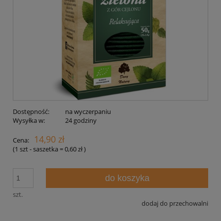
Dostępność:
na wyczerpaniu
Wysyłka w:
24 godziny
14,90 zł
Cena:
(1
szt - saszetka
=
0,60 zł
)
do koszyka
szt.
dodaj do przechowalni