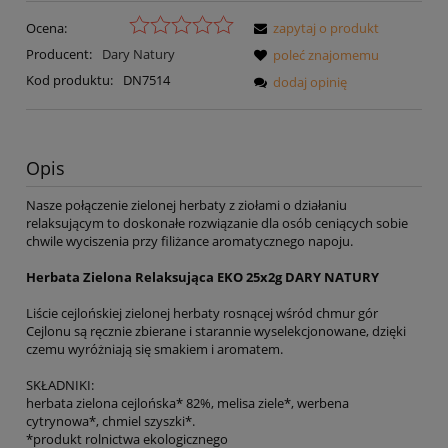
Ocena:
zapytaj o produkt
Producent:
Dary Natury
poleć znajomemu
Kod produktu:
DN7514
dodaj opinię
Opis
Nasze połączenie zielonej herbaty z ziołami o działaniu
relaksującym to doskonałe rozwiązanie dla osób ceniących sobie
chwile wyciszenia przy filiżance aromatycznego napoju.
Herbata Zielona Relaksująca EKO 25x2g DARY NATURY
Liście cejlońskiej zielonej herbaty rosnącej wśród chmur gór
Cejlonu są ręcznie zbierane i starannie wyselekcjonowane, dzięki
czemu wyróżniają się smakiem i aromatem.
SKŁADNIKI:
herbata zielona cejlońska* 82%, melisa ziele*, werbena
cytrynowa*, chmiel szyszki*.
*produkt rolnictwa ekologicznego