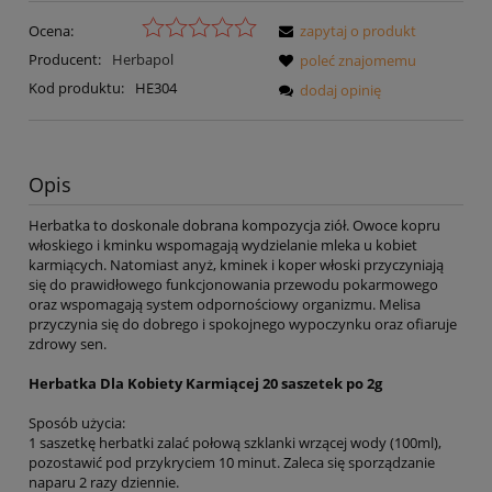
Ocena:
zapytaj o produkt
Producent:
Herbapol
poleć znajomemu
Kod produktu:
HE304
dodaj opinię
Opis
Herbatka to doskonale dobrana kompozycja ziół. Owoce kopru
włoskiego i kminku wspomagają wydzielanie mleka u kobiet
karmiących. Natomiast anyż, kminek i koper włoski przyczyniają
się do prawidłowego funkcjonowania przewodu pokarmowego
oraz wspomagają system odpornościowy organizmu. Melisa
przyczynia się do dobrego i spokojnego wypoczynku oraz ofiaruje
zdrowy sen.
Herbatka Dla Kobiety Karmiącej 20 saszetek po 2g
Sposób użycia:
1 saszetkę herbatki zalać połową szklanki wrzącej wody (100ml),
pozostawić pod przykryciem 10 minut. Zaleca się sporządzanie
naparu 2 razy dziennie.