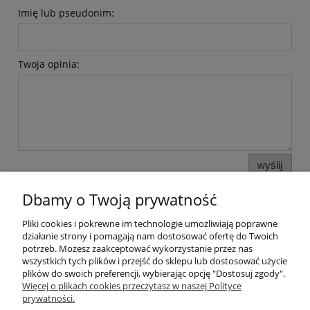
Imię lub pseudonim:
Twoja opinia:
wyślij
Dbamy o Twoją prywatność
Pliki cookies i pokrewne im technologie umożliwiają poprawne
Pomoc
działanie strony i pomagają nam dostosować ofertę do Twoich
potrzeb. Możesz zaakceptować wykorzystanie przez nas
wszystkich tych plików i przejść do sklepu lub dostosować użycie
Moje konto
plików do swoich preferencji, wybierając opcję "Dostosuj zgody".
Więcej o plikach cookies przeczytasz w naszej Polityce
prywatności.
Płatności i dostawa