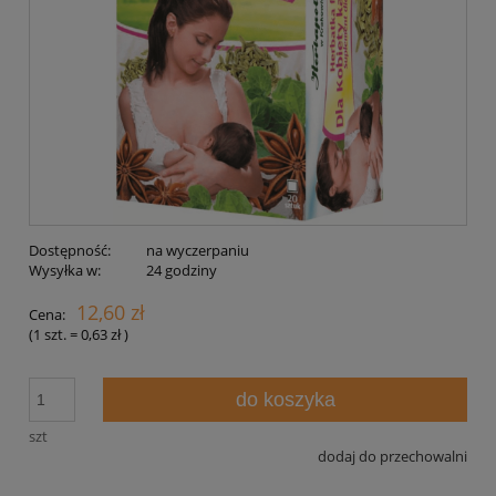
Dostępność:
na wyczerpaniu
Wysyłka w:
24 godziny
12,60 zł
Cena:
(1
szt.
=
0,63 zł
)
do koszyka
szt
dodaj do przechowalni