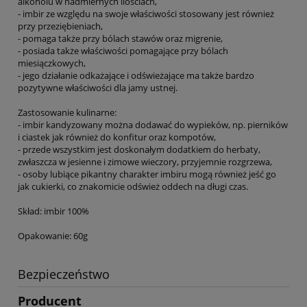
alkoholu w nadmiernych ilościach,
- imbir ze względu na swoje właściwości stosowany jest również
przy przeziębieniach,
- pomaga także przy bólach stawów oraz migrenie,
- posiada także właściwości pomagające przy bólach
miesiączkowych,
- jego działanie odkażające i odświeżające ma także bardzo
pozytywne właściwości dla jamy ustnej.
Zastosowanie kulinarne:
- imbir kandyzowany można dodawać do wypieków, np. pierników
i ciastek jak również do konfitur oraz kompotów,
- przede wszystkim jest doskonałym dodatkiem do herbaty,
zwłaszcza w jesienne i zimowe wieczory, przyjemnie rozgrzewa,
- osoby lubiące pikantny charakter imbiru mogą również jeść go
jak cukierki, co znakomicie odśwież oddech na długi czas.
Skład: imbir 100%
Opakowanie: 60g
Bezpieczeństwo
Producent