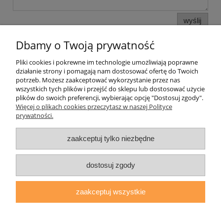
wyślij
Dbamy o Twoją prywatność
Pliki cookies i pokrewne im technologie umożliwiają poprawne
Pomoc
działanie strony i pomagają nam dostosować ofertę do Twoich
potrzeb. Możesz zaakceptować wykorzystanie przez nas
wszystkich tych plików i przejść do sklepu lub dostosować użycie
Moje konto
plików do swoich preferencji, wybierając opcję "Dostosuj zgody".
Więcej o plikach cookies przeczytasz w naszej Polityce
prywatności.
Płatności i dostawa
zaakceptuj tylko niezbędne
Informacje
O nas
dostosuj zgody
zaakceptuj wszystkie
daryziol.pl
|
ul. Grodzka Nr 23, 67-200 Głogów | woj. dolnośląskie
| tel.: 513093168 | email:
sklep@daryziol.pl
| NIP: 6921579498 |
REGON: 382608731