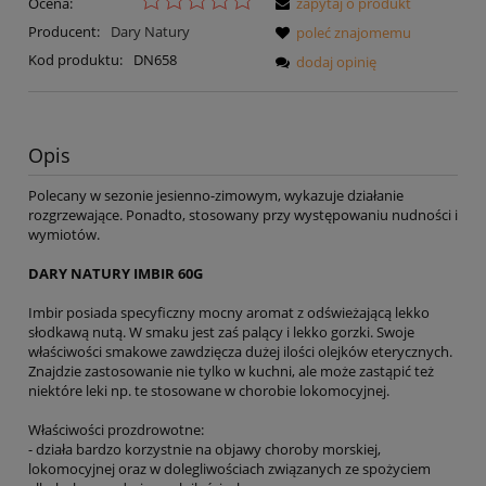
Ocena:
zapytaj o produkt
Producent:
Dary Natury
poleć znajomemu
Kod produktu:
DN658
dodaj opinię
Opis
Polecany w sezonie jesienno-zimowym, wykazuje działanie
rozgrzewające. Ponadto, stosowany przy występowaniu nudności i
wymiotów.
DARY NATURY IMBIR 60G
Imbir posiada specyficzny mocny aromat z odświeżającą lekko
słodkawą nutą. W smaku jest zaś palący i lekko gorzki. Swoje
właściwości smakowe zawdzięcza dużej ilości olejków eterycznych.
Znajdzie zastosowanie nie tylko w kuchni, ale może zastąpić też
niektóre leki np. te stosowane w chorobie lokomocyjnej.
Właściwości prozdrowotne:
- działa bardzo korzystnie na objawy choroby morskiej,
lokomocyjnej oraz w dolegliwościach związanych ze spożyciem