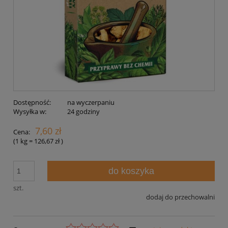
Dostępność:
na wyczerpaniu
Wysyłka w:
24 godziny
7,60 zł
Cena:
(1
kg
=
126,67 zł
)
do koszyka
szt.
dodaj do przechowalni