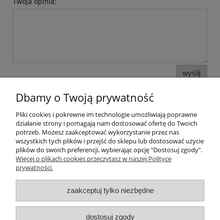
Twoja opinia:
wyślij
Dbamy o Twoją prywatność
Pliki cookies i pokrewne im technologie umożliwiają poprawne
Pomoc
działanie strony i pomagają nam dostosować ofertę do Twoich
potrzeb. Możesz zaakceptować wykorzystanie przez nas
wszystkich tych plików i przejść do sklepu lub dostosować użycie
Moje konto
plików do swoich preferencji, wybierając opcję "Dostosuj zgody".
Więcej o plikach cookies przeczytasz w naszej Polityce
prywatności.
Płatności i dostawa
zaakceptuj tylko niezbędne
Informacje
O nas
dostosuj zgody