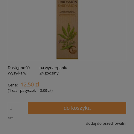
Dostępność:
na wyczerpaniu
Wysyłka w:
24 godziny
12,50 zł
Cena:
(1
szt - patyczek
=
0,83 zł
)
do koszyka
szt.
dodaj do przechowalni