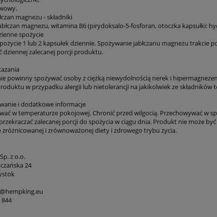
rwowy.
łczan magnezu - składniki
 jabłczan magnezu, witamina B6 (pirydoksalo-5-fosforan, otoczka kapsułki: 
zienne spożycie
spożycie 1 lub 2 kapsułek dziennie. Spożywanie jabłczanu magnezu trakcie p
 dziennej zalecanej porcji produktu.
kazania
ie powinny spożywać osoby z ciężką niewydolnością nerek i hipermagnezem
roduktu w przypadku alergii lub nietolerancji na jakikolwiek ze składników
anie i dodatkowe informacje
ać w temperaturze pokojowej. Chronić przed wilgocią. Przechowywać w spo
przekraczać zalecanej porcji do spożycia w ciągu dnia. Produkt nie może być
 zróżnicowanej i zrównoważonej diety i zdrowego trybu życia.
Sp. z o.o.
zczańska 24
ystok
fo@hempking.eu
4 844