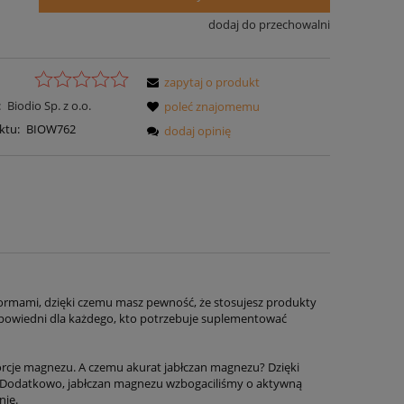
dodaj do przechowalni
zapytaj o produkt
:
Biodio Sp. z o.o.
poleć znajomemu
ktu:
BIOW762
dodaj opinię
ormami, dzięki czemu masz pewność, że stosujesz produkty
odpowiedni dla każdego, kto potrzebuje suplementować
rcje magnezu. A czemu akurat jabłczan magnezu? Dzięki
. Dodatkowo, jabłczan magnezu wzbogaciliśmy o aktywną
nie.