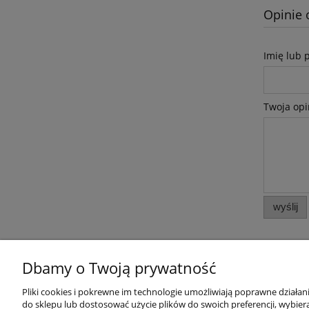
Opinie 
Imię lub 
Twoja opi
wyślij
Dbamy o Twoją prywatność
Pliki cookies i pokrewne im technologie umożliwiają poprawne działa
Pomoc
Moje konto
do sklepu lub dostosować użycie plików do swoich preferencji, wybiera