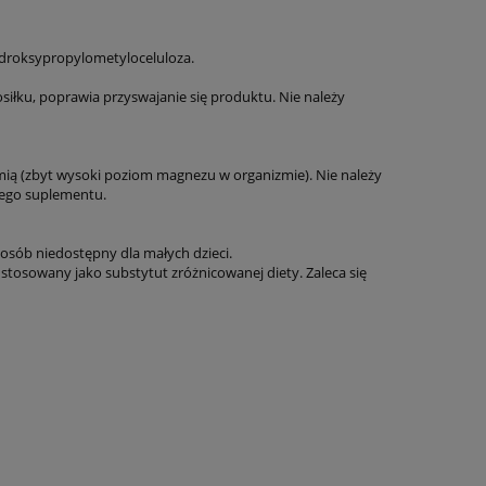
hydroksypropylometyloceluloza.
osiłku, poprawia przyswajanie się produktu. Nie należy
ią (zbyt wysoki poziom magnezu w organizmie). Nie należy
 tego suplementu.
sób niedostępny dla małych dzieci.
 stosowany jako substytut zróżnicowanej diety. Zaleca się