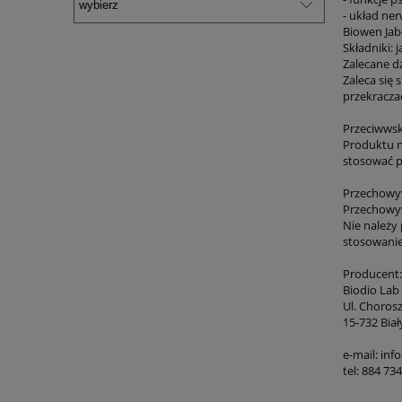
- układ ne
Biowen Jab
Składniki:
Zalecane d
Zaleca się 
przekraczać
Przeciwws
Produktu n
stosować p
Przechowyw
Przechowyw
Nie należy 
stosowanie
Producent:
Biodio Lab 
Ul. Choros
15-732 Biał
e-mail: in
tel: 884 73