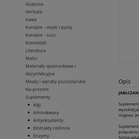
Guayusa
Herbata
Kawa
Konopie - olejki i pasty
Konopie - susz
Kosmetyki
Literatura
Maści
Materiały opatrunkowe i
dezynfekcyjne
Opis
Miody i wyroby pszczelarskie
Na prezent
JABŁCZAN
Suplementy
Suplementy
Algi
wysokiej j
Aminokwasy
magnez. Jes
Antyoksydanty
Suplement 
Ekstrakty roślinne
połączeniu
Enzymy
formę witam