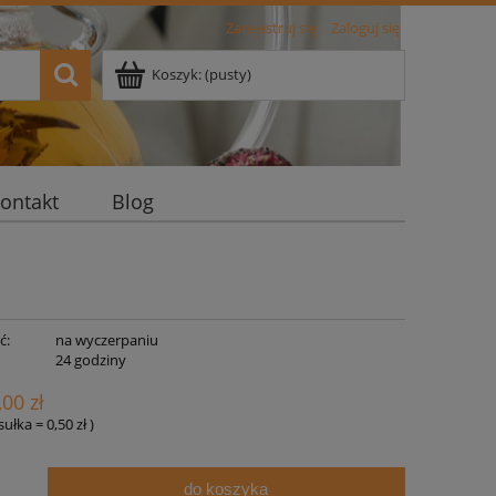
Zarejestruj się
Zaloguj się
Koszyk:
(pusty)
ontakt
Blog
ć:
na wyczerpaniu
:
24 godziny
,00 zł
psułka
=
0,50 zł
)
do koszyka