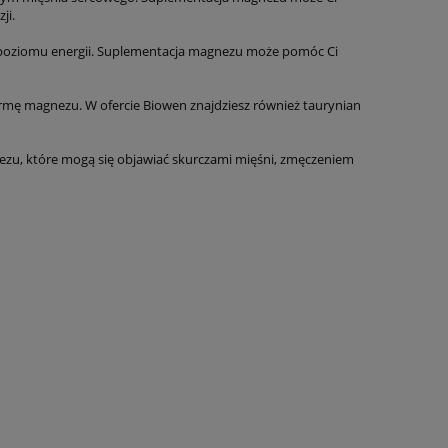
ji.
u poziomu energii. Suplementacja magnezu może pomóc Ci
rmę magnezu. W ofercie Biowen znajdziesz również taurynian
ezu, które mogą się objawiać skurczami mięśni, zmęczeniem