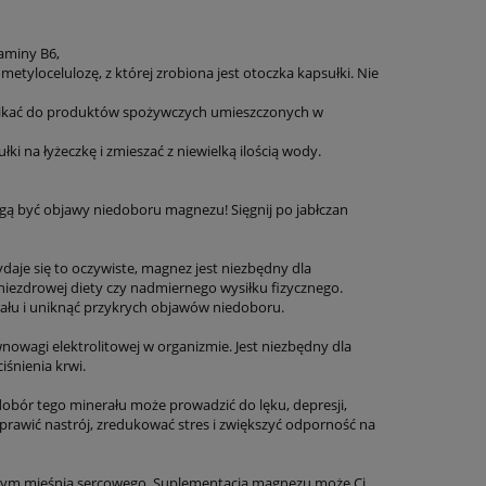
taminy B6,
etylocelulozę, z której zrobiona jest otoczka kapsułki. Nie
zenikać do produktów spożywczych umieszczonych w
ki na łyżeczkę i zmieszać z niewielką ilością wody.
ogą być objawy niedoboru magnezu! Sięgnij po jabłczan
e się to oczywiste, magnez jest niezbędny dla
niezdrowej diety czy nadmiernego wysiłku fizycznego.
łu i uniknąć przykrych objawów niedoboru.
nowagi elektrolitowej w organizmie. Jest niezbędny dla
śnienia krwi.
bór tego minerału może prowadzić do lęku, depresji,
awić nastrój, zredukować stres i zwiększyć odporność na
w tym mięśnia sercowego. Suplementacja magnezu może Ci