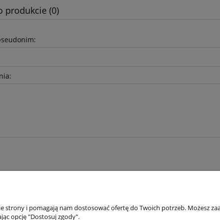
o produkcie (0)
pseudonim:
nia:
nie strony i pomagają nam dostosować ofertę do Twoich potrzeb. Możesz zaa
Płatności i dostawa
Informacje
jąc opcję "Dostosuj zgody".