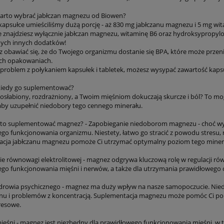
arto wybrać jabłczan magnezu od Biowen?
 kapsułce umieściliśmy dużą porcję - aż 830 mg jabłczanu magnezu i 5 mg wi
e znajdziesz wyłącznie jabłczan magnezu, witaminę B6 oraz hydroksypropylom
ych innych dodatków!
sz obawiać się, że do Twojego organizmu dostanie się BPA, które może pr
ch opakowaniach.
z problem z połykaniem kapsułek i tabletek, możesz wysypać zawartość kapsuł
kiedy go suplementować?
ę osłabiony, rozdrażniony, a Twoim mięśniom dokuczają skurcze i ból? To m
by uzupełnić niedobory tego cennego minerału.
o suplementować magnez? - Zapobieganie niedoborom magnezu - choć wydaj
go funkcjonowania organizmu. Niestety, łatwo go stracić z powodu stresu, 
cja jabłczanu magnezu pomoże Ci utrzymać optymalny poziom tego minera
ie równowagi elektrolitowej - magnez odgrywa kluczową rolę w regulacji rów
go funkcjonowania mięśni i nerwów, a także dla utrzymania prawidłowego ci
drowia psychicznego - magnez ma duży wpływ na nasze samopoczucie. Niedo
nu i problemów z koncentracją. Suplementacja magnezu może pomóc Ci popr
resowe.
ięśni - magnez jest niezbędny dla prawidłowego funkcjonowania mięśni, 