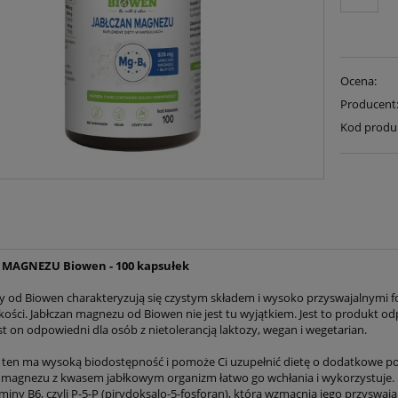
Ocena:
Producent
Kod produ
 MAGNEZU Biowen - 100 kapsułek
 od Biowen charakteryzują się czystym składem i wysoko przyswajalnymi f
akości. Jabłczan magnezu od Biowen nie jest tu wyjątkiem. Jest to produkt 
t on odpowiedni dla osób z nietolerancją laktozy, wegan i wegetarian.
ten ma wysoką biodostępność i pomoże Ci uzupełnić dietę o dodatkowe po
 magnezu z kwasem jabłkowym organizm łatwo go wchłania i wykorzystuje
iny B6, czyli P-5-P (pirydoksalo-5-fosforan), która wzmacnia jego przyswaja