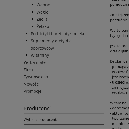
pomóc zmni
Wapno
Węgiel
Zmniejszen
Zeolit
poczuć się
Żelazo
Warto pami
Probiotyki i prebiotyki mleko
i cytrynia
Suplementy diety dla
Jest to pr
sportowców
oraz drgan
Witaminy
Działanie 
Yerba mate
- pomaga z
Zioła
- wspiera 
Żywnośc eko
- jest isto
- u dzieci 
Nowości
- zmniejsza
Promocje
- wspiera m
Witamina B
Producenci
- odpornoś
- aktywnoś
- tworzeni
Wybierz producenta
- metaboli
- funkcje p