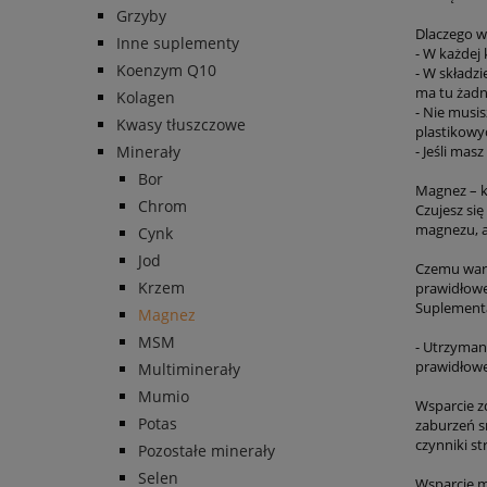
Grzyby
Dlaczego w
Inne suplementy
- W każdej
Koenzym Q10
- W składzi
ma tu żadn
Kolagen
- Nie musi
Kwasy tłuszczowe
plastikowy
Minerały
- Jeśli mas
Bor
Magnez – 
Chrom
Czujesz si
magnezu, a
Cynk
Jod
Czemu wart
Krzem
prawidłowe
Suplementa
Magnez
MSM
- Utrzyman
prawidłowe
Multiminerały
Mumio
Wsparcie z
Potas
zaburzeń s
czynniki st
Pozostałe minerały
Selen
Wsparcie m