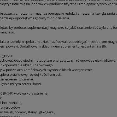
ejszyć bóle mięśni, poprawić wydolność fizyczną i zmniejszyć ryzyko kontuz
ie uczucia zmęczenia - magnez pomaga w redukcji zmęczenia i zwiększani
 bardziej wypoczętym i gotowym do działania.
ętać, by podczas suplementacji magnezu co jakiś czas zmieniać wybraną fo
n magnezu.
odukt o szerokim spektrum działania. Pozwala zapobiegać niedoborom magn
iem powieki. Dodatkowym składnikiem suplementu jest witamina B6.
magnezu:
achować odpowiedni metabolizm energetyczny i równowagę elektrolitową,
funkcjonowanie układu nerwowego,
tny w podziałach komórkowych i syntezie białek w organizmie,
wspiera prawidłowy rozwój kości i wzrost,
 zmęczenie i znużenie,
ięśnie (w tym serce) i kości.
6 (P-5-P) wpływa korzystnie na:
ć,
ć hormonalną,
e erytrocytów,
zm białek, homocysteiny i glikogenu,
sychologiczne,