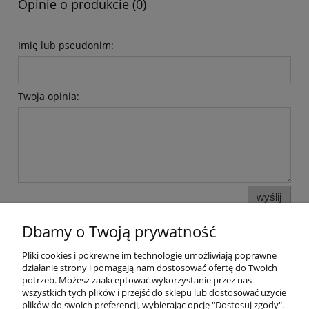
Opinie o produkcie (0)
Imię lub pseudonim:
Twoja opinia:
wyślij
Dbamy o Twoją prywatność
Pliki cookies i pokrewne im technologie umożliwiają poprawne
Pomoc
działanie strony i pomagają nam dostosować ofertę do Twoich
potrzeb. Możesz zaakceptować wykorzystanie przez nas
wszystkich tych plików i przejść do sklepu lub dostosować użycie
Moje konto
plików do swoich preferencji, wybierając opcję "Dostosuj zgody".