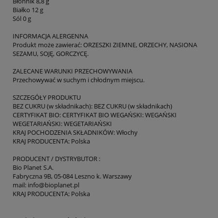
Błonnik 8,8 g
Białko 12 g
Sól 0 g
INFORMACJA ALERGENNA
Produkt może zawierać: ORZESZKI ZIEMNE, ORZECHY, NASIONA
SEZAMU, SOJĘ, GORCZYCĘ.
ZALECANE WARUNKI PRZECHOWYWANIA
Przechowywać w suchym i chłodnym miejscu.
SZCZEGÓŁY PRODUKTU
BEZ CUKRU (w składnikach): BEZ CUKRU (w składnikach)
CERTYFIKAT BIO: CERTYFIKAT BIO WEGAŃSKI: WEGAŃSKI
WEGETARIAŃSKI: WEGETARIAŃSKI
KRAJ POCHODZENIA SKŁADNIKÓW: Włochy
KRAJ PRODUCENTA: Polska
PRODUCENT / DYSTRYBUTOR :
Bio Planet S.A.
Fabryczna 9B, 05-084 Leszno k. Warszawy
mail: info@bioplanet.pl
KRAJ PRODUCENTA: Polska