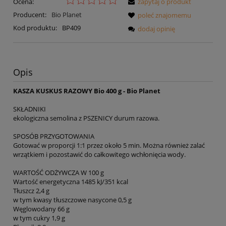
Ocena:
zapytaj o produkt
Producent:
Bio Planet
poleć znajomemu
Kod produktu:
BP409
dodaj opinię
Opis
KASZA KUSKUS RAZOWY Bio 400 g - Bio Planet
SKŁADNIKI
ekologiczna semolina z PSZENICY durum razowa.
SPOSÓB PRZYGOTOWANIA
Gotować w proporcji 1:1 przez około 5 min. Można również zalać
wrzątkiem i pozostawić do całkowitego wchłonięcia wody.
WARTOŚĆ ODŻYWCZA W 100 g
Wartość energetyczna 1485 kJ/351 kcal
Tłuszcz 2,4 g
w tym kwasy tłuszczowe nasycone 0,5 g
Węglowodany 66 g
w tym cukry 1,9 g