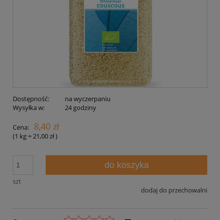
Dostępność:
na wyczerpaniu
Wysyłka w:
24 godziny
8,40 zł
Cena:
(1
kg
=
21,00 zł
)
do koszyka
szt
dodaj do przechowalni