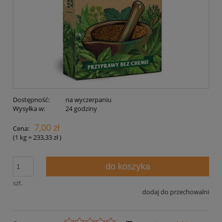
Dostępność:
na wyczerpaniu
Wysyłka w:
24 godziny
7,00 zł
Cena:
(1
kg
=
233,33 zł
)
do koszyka
szt.
dodaj do przechowalni