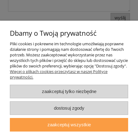
wyślij
Dbamy o Twoją prywatność
Pliki cookies i pokrewne im technologie umożliwiają poprawne
Pomoc
działanie strony i pomagają nam dostosować ofertę do Twoich
potrzeb. Możesz zaakceptować wykorzystanie przez nas
wszystkich tych plików i przejść do sklepu lub dostosować użycie
Moje konto
plików do swoich preferencji, wybierając opcję "Dostosuj zgody".
Więcej o plikach cookies przeczytasz w naszej Polityce
prywatności.
Płatności i dostawa
zaakceptuj tylko niezbędne
Informacje
O nas
dostosuj zgody
zaakceptuj wszystkie
daryziol.pl
|
ul. Grodzka Nr 23, 67-200 Głogów | woj. dolnośląskie
| tel.: 513093168 | email:
sklep@daryziol.pl
| NIP: 6921579498 |
REGON: 382608731