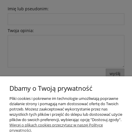
Imię lub pseudonim:
Twoja opinia:
wyślij
Dbamy o Twoją prywatność
Pliki cookies i pokrewne im technologie umożliwiają poprawne
Pomoc
działanie strony i pomagają nam dostosować ofertę do Twoich
potrzeb. Możesz zaakceptować wykorzystanie przez nas
wszystkich tych plików i przejść do sklepu lub dostosować użycie
Moje konto
plików do swoich preferencji, wybierając opcję "Dostosuj zgody".
Więcej o plikach cookies przeczytasz w naszej Polityce
prywatności.
Płatności i dostawa