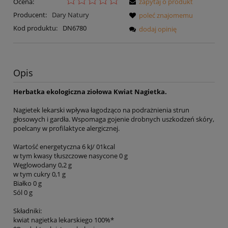
Ocena:
zapytaj o produkt
Producent:
Dary Natury
poleć znajomemu
Kod produktu:
DN6780
dodaj opinię
Opis
Herbatka ekologiczna ziołowa Kwiat Nagietka.
Nagietek lekarski wpływa łagodząco na podrażnienia strun
głosowych i gardła. Wspomaga gojenie drobnych uszkodzeń skóry,
poelcany w profilaktyce alergicznej.
Wartość energetyczna 6 kJ/ 01kcal
w tym kwasy tłuszczowe nasycone 0 g
Węglowodany 0,2 g
w tym cukry 0,1 g
Białko 0 g
Sól 0 g
Składniki:
kwiat nagietka lekarskiego 100%*