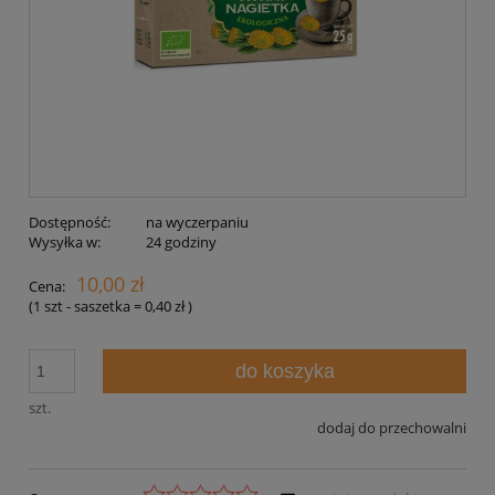
Dostępność:
na wyczerpaniu
Wysyłka w:
24 godziny
10,00 zł
Cena:
(1
szt - saszetka
=
0,40 zł
)
do koszyka
szt.
dodaj do przechowalni