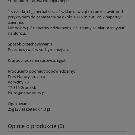
*Produkt rolnictwa ekologicznego
1 saszetkę (1 g) herbatki zalać szklanką wrzątku i pozostawić pod
przykryciem do zaparzenia na około 10-15 minut. Pić 2 naparuy
dziennie.
Nie należy pić naparów z dziurawca, jeśli mamy zamiar przebywać
na słońcu.
Sposób przechowywania:
Przechowywać w suchym miejscu.
Kraj pochodzenia surowca: Egipt
Producent/ podmiot odpowiedzialny:
Dary Natury sp. z o.o.
Koryciny 73
17-315 Grodzisk
biuro@darynatury.pl
Opakowanie:
25g (25 saszetek x 1,0 g)
Opinie o produkcie (0)