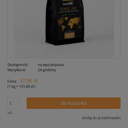
Dostępność:
na wyczerpaniu
Wysyłka w:
24 godziny
37,90 zł
Cena:
(1
kg
=
151,60 zł
)
do koszyka
szt.
dodaj do przechowalni