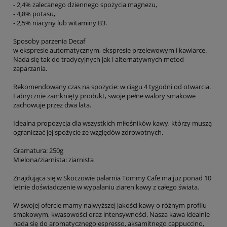
- 2,4% zalecanego dziennego spożycia magnezu,
- 4,8% potasu,
- 2,5% niacyny lub witaminy B3.
Sposoby parzenia Decaf
w ekspresie automatycznym, ekspresie przelewowym i kawiarce.
Nada się tak do tradycyjnych jak i alternatywnych metod
zaparzania.
Rekomendowany czas na spożycie: w ciągu 4 tygodni od otwarcia.
Fabrycznie zamknięty produkt, swoje pełne walory smakowe
zachowuje przez dwa lata.
Idealna propozycja dla wszystkich miłośników kawy, którzy muszą
ograniczać jej spożycie ze względów zdrowotnych.
Gramatura: 250g
Mielona/ziarnista: ziarnista
Znajdująca się w Skoczowie palarnia Tommy Cafe ma już ponad 10
letnie doświadczenie w wypalaniu ziaren kawy z całego świata.
W swojej ofercie mamy najwyższej jakości kawy o różnym profilu
smakowym, kwasowości oraz intensywności. Nasza kawa idealnie
nada się do aromatycznego espresso, aksamitnego cappuccino,