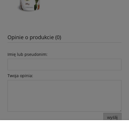
Opinie o produkcie (0)
Imię lub pseudonim:
Twoja opinia:
wyślij