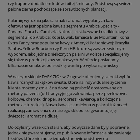
czy frappe z dodatkiem lodów i bitej śmietany. Podstawą są świeżo
palone ziarna pochodzące ze sprawdzonych plantacji.
Palarnię wyróżnia jakość, smak i aromat wypalanych kaw,
oferowana jasnopalona kawa z segmentu Arabica Specialty -
Panama Finca La Camiseta Natural, ekskluzywne i rzadkie kawy z
segmentu Top Arabica: Kopi Luwak, Jamaica Blue Mountain, Kona
Extra Fancy oraz popularne kawy z Ameryki Południowej: Brazylia
Santos, Yellow Bourbon czy Peru HB, które są zawsze świetnym
wyborem. Jako jedna z nielicznych palarni w Polsce specjalizujemy
się także w produkcji kaw smakowych. W ofercie posiadamy
kilkanaście smaków, od słodkiej wanilii po wyborną whiskey.
W naszym sklepie DARY ZIÓŁ w Głogowie oferujemy szeroki wybór
kaw z różnych zakątków świata, które na indywidualne życzenie
klienta możemy zmielić na dowolną grubość dostosowaną do
metody parzenia (od tradycyjnego zalewania, przez przelewowe,
kolbowe, chemex, dripper, aeropress, kawiarkę, a kończąc na
metodzie tureckiej). Nasza kawa jest mielona w palarni tuż przed
realizacją zamówienia do naszego sklepu, co gwarantuje jej
świeżość i aromat na dłużej.
Dołożyliśmy wszelkich starań, aby powyższe dane były poprawne,
jednak nie gwarantujemy, że publikowane informacje nie zawierają
błędów, które nie mogę jednak stanowić podstawy do