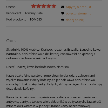
Ocena:
zapytaj o produkt
Producent:
Tommy Cafe
poleć znajomemu
Kod produktu:
TOM585
dodaj opinię
Opis
Składniki: 100% Arabica. Kraj pochodzenia: Brazylia. Łagodna kawa
naturalna, bezkofeinowa o delikatnej kwasowości połączonej z
nutami orzechowo-czekoladowymi.
Decaf - inaczej kawa bezkofeinowa, ziarnista
Kawę bezkofeinową stworzono głównie dla ludzi z zaleceniami
wyeliminowania z diety kofeiny, to jednak kawa bezkofeinowa
może być doskonałą ofertą dla tych, którzy w ciągu dnia często piją
duże dawki kofeiny.
Kawa bezkofeinowa uzupełnia naszą dietę o przeciwutleniacze i
antyoksydanty, a także o wiele składników odżywczych. Zawartość
minerałów i witamin w jednej filiżance kawy bezkofeinowej: