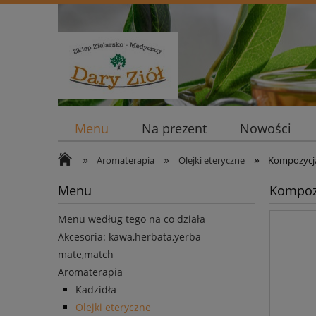
Menu
Na prezent
Nowości
»
»
»
Aromaterapia
Olejki eteryczne
Kompozycja
Menu
Kompozy
Menu według tego na co działa
Akcesoria: kawa,herbata,yerba
mate,match
Aromaterapia
Kadzidła
Olejki eteryczne