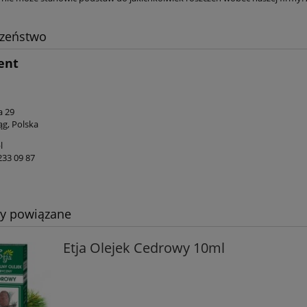
czeństwo
ent
a 29
ąg, Polska
l
 233 09 87
ty powiązane
Etja Olejek Cedrowy 10ml