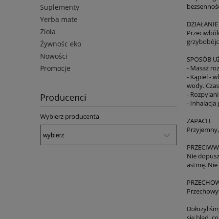
bezsenność
Suplementy
Yerba mate
DZIAŁANIE
Zioła
Przeciwból
grzybobójc
Żywnośc eko
Nowości
SPOSÓB U
Promocje
- Masaż ro
- Kąpiel - 
wody. Czas 
- Rozpylani
Producenci
- Inhalacj
Wybierz producenta
ZAPACH
Przyjemny, 
PRZECIWW
Nie dopuszc
astmę. Nie
PRZECHO
Przechowyw
Dołożyliśm
się błąd, 