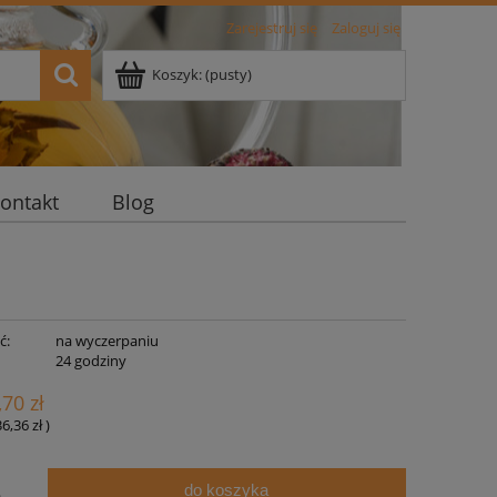
Zarejestruj się
Zaloguj się
Koszyk:
(pusty)
ontakt
Blog
ć:
na wyczerpaniu
:
24 godziny
,70 zł
36,36 zł
)
do koszyka
.