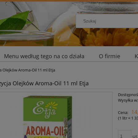
Menu według tego na co działa
O firmie
K
 Olejków Aroma-Oil 11 ml Etja
cja Olejków Aroma-Oil 11 ml Etja
Dostępnoś
Wysyłka w
14
Cena:
(1
litr
=
1 3
szt