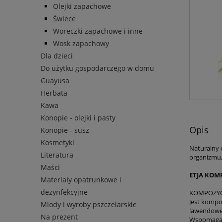
Olejki zapachowe
Świece
Woreczki zapachowe i inne
Wosk zapachowy
Dla dzieci
Do użytku gospodarczego w domu
Guayusa
Herbata
Kawa
Konopie - olejki i pasty
Opis
Konopie - susz
Kosmetyki
Naturalny 
Literatura
organizmu, 
Maści
ETJA KOM
Materiały opatrunkowe i
dezynfekcyjne
KOMPOZYC
Jest kompo
Miody i wyroby pszczelarskie
lawendoweg
Na prezent
Wspomaga n