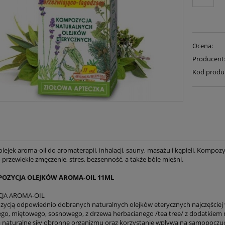
Ocena:
Producent
Kod produ
olejek aroma-oil do aromaterapii, inhalacji, sauny, masażu i kąpieli. Komp
przewlekłe zmęczenie, stres, bezsenność, a także bóle mięśni.
POZYCJA OLEJKÓW AROMA-OIL 11ML
JA AROMA-OIL
zycją odpowiednio dobranych naturalnych olejków eterycznych najczęściej
o, miętowego, sosnowego, z drzewa herbacianego /tea tree/ z dodatkiem m
aturalne siły obronne organizmu oraz korzystanie wpływa na samopoczuci