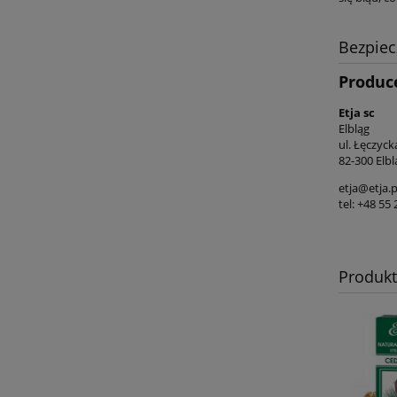
Bezpie
Produc
Etja sc
Elbląg
ul. Łęczyck
82-300 Elbl
etja@etja.p
tel: +48 55
Produk