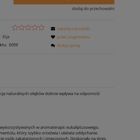
dodaj do przechowalni
zapytaj o produkt
:
Etja
poleć znajomemu
ktu:
E059
dodaj opinię
ozycja naturalnych olejków dobrze wpływa na odporność
 wykorzystywanych w aromaterapii: eukaliptusowego,
entolu, który szybko orzeźwia i ułatwia oddychanie.
e osób zakatarzonych i zmęczonych. Doskonały na stres,