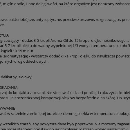
, mięśniobóle, i inne dolegliwości, na które organizm jest narażony zwłasz
owe, bakteriobójcze, antyseptyczne, przeciwskurczowe, rozgrzewające, prze
ze.
ŻYCIA
zgrzewający - dodać 3-5 kropli Aroma-Oil do 15 kropel olejku nośnikowego, a
wlać 5-7 kropli olejku do wanny wypełnionej 1/3 wody o temperaturze około 
kąpieli 10-15 minut.
e (aromatyzacja) - wystarczy dodać kilka kropli olejku do nawilżacza powiet
a górnych dróg oddechowych.
delikatny, ziołowy.
SKAZANIA
zaj do kontaktu z oczami. Nie stosować u dzieci poniżej 1 roku życia, kobie
 stosuj nierozcieńczonej kompozycji olejków bezpośrednio na skórę. Do uż
WYWANIE
ać w szczelnie zamkniętej butelce z ciemnego szkła w temperaturze pokojo
y wszelkich starań, aby powyższe dane były poprawne. Nie możemy zagwar
co nie może stanowić podstaw do jakichkolwiek roszczeń wobec naszej firmy. 