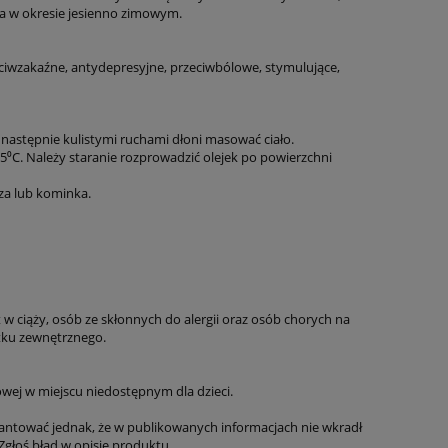
cza w okresie jesienno zimowym.
ciwzakaźne, antydepresyjne, przeciwbólowe, stymulujące,
 następnie kulistymi ruchami dłoni masować ciało.
35⁰C. Należy staranie rozprowadzić olejek po powierzchni
rza lub kominka.
t w ciąży, osób ze skłonnych do alergii oraz osób chorych na
ytku zewnętrznego.
wej w miejscu niedostępnym dla dzieci.
antować jednak, że w publikowanych informacjach nie wkradł
Zgłoś błąd w opisie produktu.