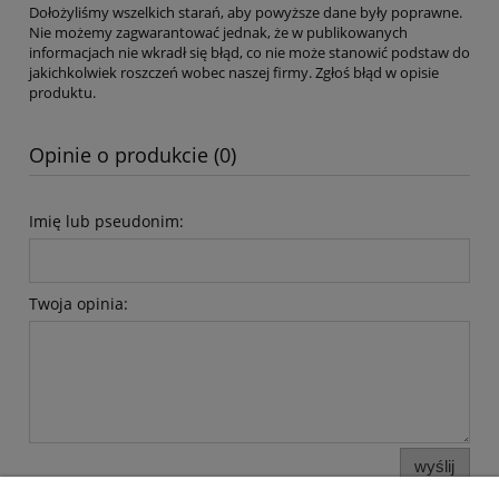
Dołożyliśmy wszelkich starań, aby powyższe dane były poprawne.
Nie możemy zagwarantować jednak, że w publikowanych
informacjach nie wkradł się błąd, co nie może stanowić podstaw do
jakichkolwiek roszczeń wobec naszej firmy. Zgłoś błąd w opisie
produktu.
Opinie o produkcie (0)
Imię lub pseudonim:
Twoja opinia:
wyślij