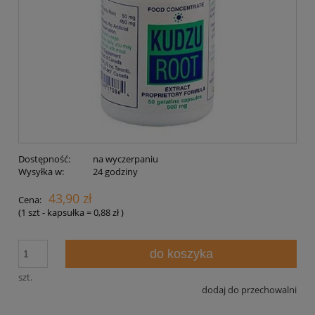
Dostępność:
na wyczerpaniu
Wysyłka w:
24 godziny
43,90 zł
Cena:
(1
szt - kapsułka
=
0,88 zł
)
do koszyka
szt.
dodaj do przechowalni