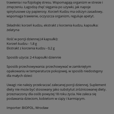
trawienia i na fizjologię stresu. Wspomagają organizm w stresie i
zmęczeniu. Łagodzą chęć sięgania po używki, jak napoje
spirytusowe czy papierosy. Korzeń Kudzu ma odczyn zasadowy,
wspomaga trawienie, oczyszcza organizm, reguluje apetyt.
Składniki: korzeń kudzu, ekstrakt z korzenia kudzu, kapsułka:
żelatyna
Ilość w porcji dziennej (4 kapsułki):
Korzeń kudzu - 1,8 g
Ekstrakt z korzenia kudzu - 0,2 g
Sposób użycia: 2-4 kapsułki dziennie
Sposób przechowywania: przechowywać w zamkniętym
opakowaniu w temperaturze pokojowej, w sposób niedostępny
dla małych dzieci
Uwagi: nie należy przekraczać zalecanej porcji dziennej. Suplement
diety nie może być stosowany jako substytut zróżnicowanej diety.
przeznaczony dla osób powyżej 18 roku życia. Nie zaleca się
podawania dzieciom, kobietom w ciąży i karmiącym.
Importer: BIOPOL, Wrocław