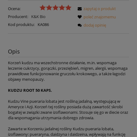
Ocena:
zapytaj o produkt
Producent:
K&K Bio
poleć znajomemu
Kod produktu:
KA086
dodaj opinię
Opis
Korzeń kudzu ma wszechstronne działanie, m.in. wspomaga
leczenie cukrzycy, gorączki, przeziębień, migren, alergii, wspomaga
prawidłowe funkcjonowanie gruczołu krokowego, a także łagodzi
objawy menopauzy.
KUDZU ROOT 50 KAPS.
Kudzu Vine pueraria lobata jest rośliną jadalną, występującą w
Ameryce i Azji. Korzeń tej rośliny posiada dużą zawartość skrobi
bogatej w związki zwane izoflawonami. Stosuje się go w diecie oraz
dla wspomagania utrzymania dobrego zdrowia.
Zawarte w Korzeniu jadalnej rośliny Kudzu pueraria lobata,
izoflawony: pueraryna, daidzyna i daidzeina, wpływają na funkcję