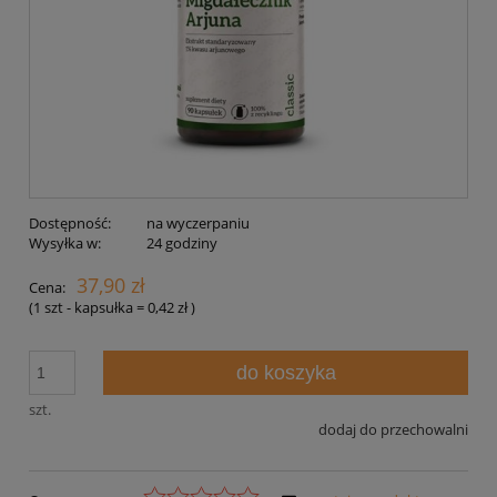
Dostępność:
na wyczerpaniu
Wysyłka w:
24 godziny
37,90 zł
Cena:
(1
szt - kapsułka
=
0,42 zł
)
do koszyka
szt.
dodaj do przechowalni