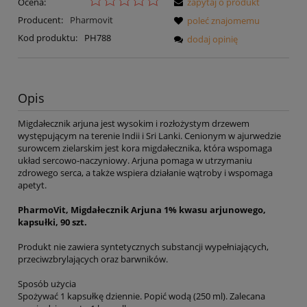
Ocena:
zapytaj o produkt
Producent:
Pharmovit
poleć znajomemu
Kod produktu:
PH788
dodaj opinię
Opis
Migdałecznik arjuna jest wysokim i rozłożystym drzewem
występującym na terenie Indii i Sri Lanki. Cenionym w ajurwedzie
surowcem zielarskim jest kora migdałecznika, która wspomaga
układ sercowo-naczyniowy. Arjuna pomaga w utrzymaniu
zdrowego serca, a także wspiera działanie wątroby i wspomaga
apetyt.
PharmoVit, Migdałecznik Arjuna 1% kwasu arjunowego,
kapsułki, 90 szt.
Produkt nie zawiera syntetycznych substancji wypełniających,
przeciwzbrylających oraz barwników.
Sposób użycia
Spożywać 1 kapsułkę dziennie. Popić wodą (250 ml). Zalecana