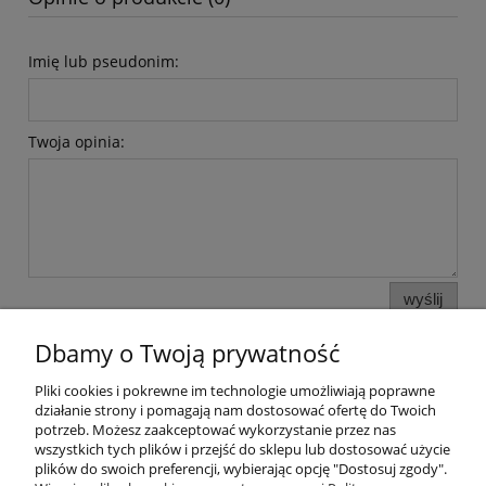
Imię lub pseudonim:
Twoja opinia:
wyślij
Dbamy o Twoją prywatność
Pliki cookies i pokrewne im technologie umożliwiają poprawne
Pomoc
działanie strony i pomagają nam dostosować ofertę do Twoich
potrzeb. Możesz zaakceptować wykorzystanie przez nas
wszystkich tych plików i przejść do sklepu lub dostosować użycie
Moje konto
plików do swoich preferencji, wybierając opcję "Dostosuj zgody".