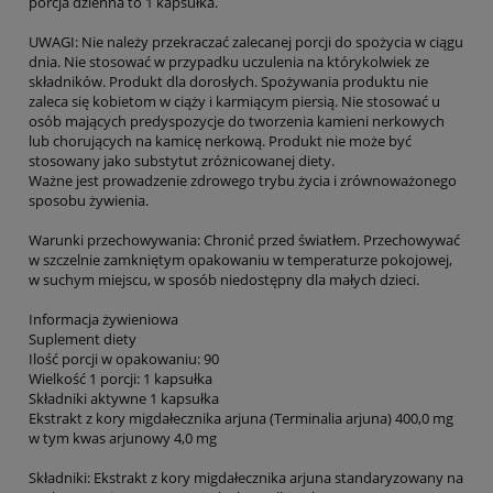
porcja dzienna to 1 kapsułka.
UWAGI: Nie należy przekraczać zalecanej porcji do spożycia w ciągu
dnia. Nie stosować w przypadku uczulenia na którykolwiek ze
składników. Produkt dla dorosłych. Spożywania produktu nie
zaleca się kobietom w ciąży i karmiącym piersią. Nie stosować u
osób mających predyspozycje do tworzenia kamieni nerkowych
lub chorujących na kamicę nerkową. Produkt nie może być
stosowany jako substytut zróżnicowanej diety.
Ważne jest prowadzenie zdrowego trybu życia i zrównoważonego
sposobu żywienia.
Warunki przechowywania: Chronić przed światłem. Przechowywać
w szczelnie zamkniętym opakowaniu w temperaturze pokojowej,
w suchym miejscu, w sposób niedostępny dla małych dzieci.
Informacja żywieniowa
Suplement diety
Ilość porcji w opakowaniu: 90
Wielkość 1 porcji: 1 kapsułka
Składniki aktywne 1 kapsułka
Ekstrakt z kory migdałecznika arjuna (Terminalia arjuna) 400,0 mg
w tym kwas arjunowy 4,0 mg
Składniki: Ekstrakt z kory migdałecznika arjuna standaryzowany na