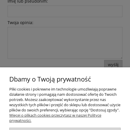
Imię lub pseudonim:
Twoja opinia:
wyślij
Dbamy o Twoją prywatność
Pliki cookies i pokrewne im technologie umożliwiają poprawne
Pomoc
działanie strony i pomagają nam dostosować ofertę do Twoich
potrzeb. Możesz zaakceptować wykorzystanie przez nas
wszystkich tych plików i przejść do sklepu lub dostosować użycie
Moje konto
plików do swoich preferencji, wybierając opcję "Dostosuj zgody".
Więcej o plikach cookies przeczytasz w naszej Polityce
prywatności.
Płatności i dostawa