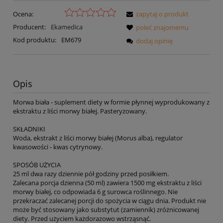
Ocena:
zapytaj o produkt
Producent:
Ekamedica
poleć znajomemu
Kod produktu:
EM679
dodaj opinię
Opis
Morwa biała - suplement diety w formie płynnej wyprodukowany z
ekstraktu z liści morwy białej. Pasteryzowany.
SKŁADNIKI
Woda, ekstrakt z liści morwy białej (Morus alba), regulator
kwasowości - kwas cytrynowy.
SPOSÓB UŻYCIA
25 ml dwa razy dziennie pół godziny przed posiłkiem.
Zalecana porcja dzienna (50 ml) zawiera 1500 mg ekstraktu z liści
morwy białej, co odpowiada 6 g surowca roślinnego. Nie
przekraczać zalecanej porcji do spożycia w ciągu dnia. Produkt nie
może być stosowany jako substytut (zamiennik) zróżnicowanej
diety. Przed użyciem każdorazowo wstrząsnąć.