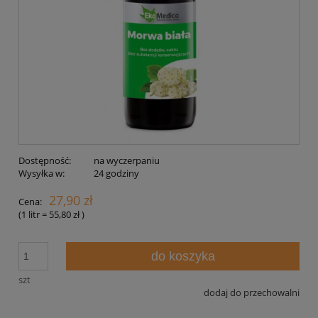
Dostępność:
na wyczerpaniu
Wysyłka w:
24 godziny
27,90 zł
Cena:
(1
litr
=
55,80 zł
)
do koszyka
szt
dodaj do przechowalni