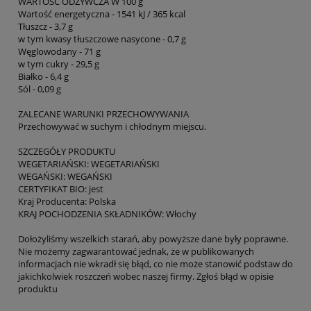
WARTOŚĆ ODŻYWCZA W 100 g
Wartość energetyczna - 1541 kJ / 365 kcal
Tłuszcz - 3,7 g
w tym kwasy tłuszczowe nasycone - 0,7 g
Węglowodany - 71 g
w tym cukry - 29,5 g
Białko - 6,4 g
Sól - 0,09 g
ZALECANE WARUNKI PRZECHOWYWANIA
Przechowywać w suchym i chłodnym miejscu.
SZCZEGÓŁY PRODUKTU
WEGETARIAŃSKI: WEGETARIAŃSKI
WEGAŃSKI: WEGAŃSKI
CERTYFIKAT BIO: jest
Kraj Producenta: Polska
KRAJ POCHODZENIA SKŁADNIKÓW: Włochy
Dołożyliśmy wszelkich starań, aby powyższe dane były poprawne.
Nie możemy zagwarantować jednak, że w publikowanych
informacjach nie wkradł się błąd, co nie może stanowić podstaw do
jakichkolwiek roszczeń wobec naszej firmy. Zgłoś błąd w opisie
produktu