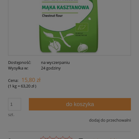
Dostępność:
na wyczerpaniu
Wysyłka w:
24 godziny
15,80 zł
Cena:
(1
kg
=
63,20 zł
)
do koszyka
szt.
dodaj do przechowalni