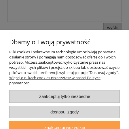
wyślij
Dbamy o Twoją prywatność
Pliki cookies i pokrewne im technologie umożliwiają poprawne
Pomoc
działanie strony i pomagają nam dostosować ofertę do Twoich
potrzeb. Możesz zaakceptować wykorzystanie przez nas
wszystkich tych plików i przejść do sklepu lub dostosować użycie
Moje konto
plików do swoich preferencji, wybierając opcję "Dostosuj zgody".
Więcej o plikach cookies przeczytasz w naszej Polityce
prywatności.
Płatności i dostawa
zaakceptuj tylko niezbędne
Informacje
O nas
dostosuj zgody
zaakceptuj wszystkie