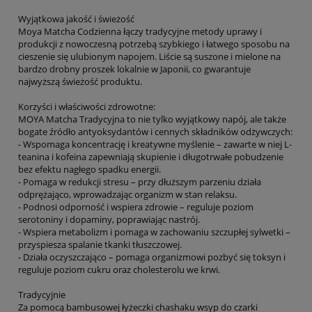
Wyjątkowa jakość i świeżość
Moya Matcha Codzienna łączy tradycyjne metody uprawy i
produkcji z nowoczesną potrzebą szybkiego i łatwego sposobu na
cieszenie się ulubionym napojem. Liście są suszone i mielone na
bardzo drobny proszek lokalnie w Japonii, co gwarantuje
najwyższą świeżość produktu.
Korzyści i właściwości zdrowotne:
MOYA Matcha Tradycyjna to nie tylko wyjątkowy napój, ale także
bogate źródło antyoksydantów i cennych składników odżywczych:
- Wspomaga koncentrację i kreatywne myślenie – zawarte w niej L-
teanina i kofeina zapewniają skupienie i długotrwałe pobudzenie
bez efektu nagłego spadku energii.
- Pomaga w redukcji stresu – przy dłuższym parzeniu działa
odprężająco, wprowadzając organizm w stan relaksu.
- Podnosi odporność i wspiera zdrowie – reguluje poziom
serotoniny i dopaminy, poprawiając nastrój.
- Wspiera metabolizm i pomaga w zachowaniu szczupłej sylwetki –
przyspiesza spalanie tkanki tłuszczowej.
- Działa oczyszczająco – pomaga organizmowi pozbyć się toksyn i
reguluje poziom cukru oraz cholesterolu we krwi.
Tradycyjnie
Za pomocą bambusowej łyżeczki chashaku wsyp do czarki