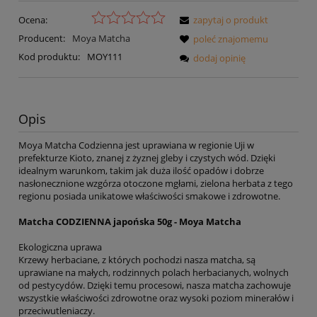
Ocena:
zapytaj o produkt
Producent:
Moya Matcha
poleć znajomemu
Kod produktu:
MOY111
dodaj opinię
Opis
Moya Matcha Codzienna jest uprawiana w regionie Uji w
prefekturze Kioto, znanej z żyznej gleby i czystych wód. Dzięki
idealnym warunkom, takim jak duża ilość opadów i dobrze
nasłonecznione wzgórza otoczone mgłami, zielona herbata z tego
regionu posiada unikatowe właściwości smakowe i zdrowotne.
Matcha CODZIENNA japońska 50g - Moya Matcha
Ekologiczna uprawa
Krzewy herbaciane, z których pochodzi nasza matcha, są
uprawiane na małych, rodzinnych polach herbacianych, wolnych
od pestycydów. Dzięki temu procesowi, nasza matcha zachowuje
wszystkie właściwości zdrowotne oraz wysoki poziom minerałów i
przeciwutleniaczy.