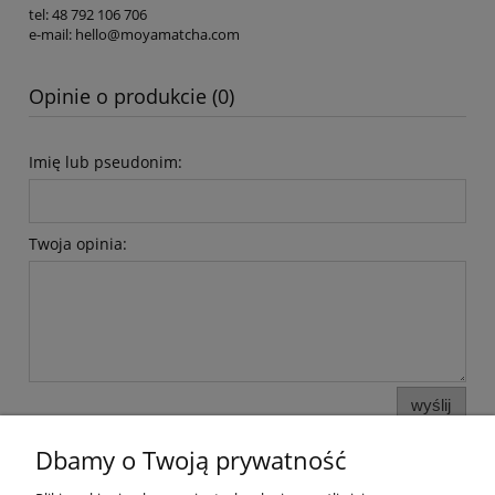
tel: 48 792 106 706
e-mail: hello@moyamatcha.com
Opinie o produkcie (0)
Imię lub pseudonim:
Twoja opinia:
wyślij
Dbamy o Twoją prywatność