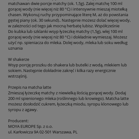
matchawan dwie porcje matchy (ok. 1,5g). Zalej matchę 100 ml
gorącej wody (nie więcej niż 80 °C) i intensywnie mieszaj miotełką
chasen. Wykonuj ruchy przypominające literę M, aż do powstania
gęstej piany (ok. 30 sekund).. Następnie możesz dolać więcej wody,
w zależności od tego jak mocną herbatę lubisz. Współcześnie
Do kubka lub szklanki wsyp łyżeczkę matchy (1,5g), wlej 100 ml
gorącej wody (nie więcej niż 80 °C) i dokładnie wymieszaj. Możesz
użyć np. spieniacza do mleka. Dolej wody, mleka lub soku według
uznania
W shakerze
Wsyp porcję proszku do shakera lub butelki z wodą, mlekiem lub
sokiem. Następnie dokładnie zakręć i kilka razy energicznie
wstrząśnij.
Przepis na matcha latte
Zmieszaj łyżeczkę matchy z niewielką ilością gorącej wody. Dodaj
200 ml spienionego mleka (roślinnego lub krowiego). Matcha latte
możesz dosłodzić cukrem, łyżeczką miodu, syropu klonowego lub
syropu z agawy.
Producent:
MOYA EUROPE Sp. z o.o.
ul. Karłowicza 9A 02-501 Warszawa, PL