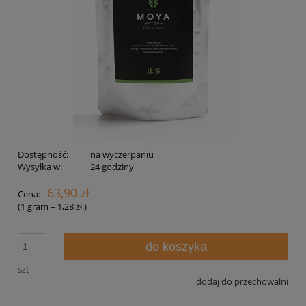
Dostępność:
na wyczerpaniu
Wysyłka w:
24 godziny
63,90 zł
Cena:
(1
gram
=
1,28 zł
)
do koszyka
szt
dodaj do przechowalni