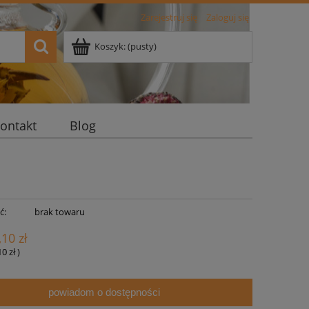
Zarejestruj się
Zaloguj się
Koszyk:
(pusty)
ontakt
Blog
ć:
brak towaru
,10 zł
10 zł
)
powiadom o dostępności