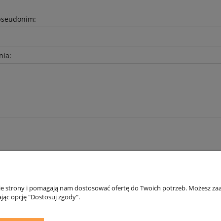
pseudonim:
nia:
nie strony i pomagają nam dostosować ofertę do Twoich potrzeb. Możesz zaa
Płatności i dostawa
Informacje
jąc opcję "Dostosuj zgody".
Formy płatności
Polityka prywatno