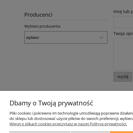
Imię lub 
Producenci
Wybierz producenta
Twoja opi
wyślij
Dbamy o Twoją prywatność
Pliki cookies i pokrewne im technologie umożliwiają poprawne działa
Pomoc
Moje konto
do sklepu lub dostosować użycie plików do swoich preferencji, wybiera
Więcej o plikach cookies przeczytasz w naszej Polityce prywatności.
Zwroty i reklamacje
Twoje zamówienia