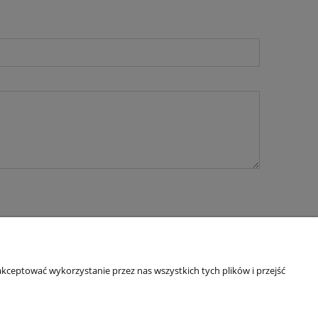
kceptować wykorzystanie przez nas wszystkich tych plików i przejść
O nas
ści
Kontakt