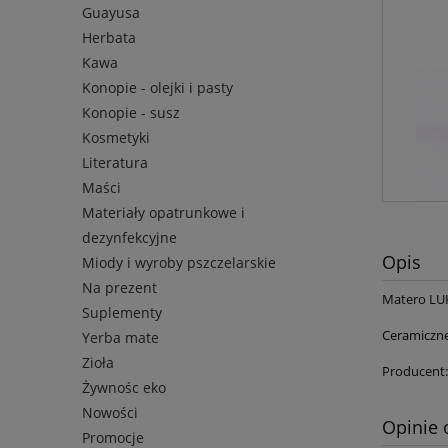
Guayusa
Herbata
Kawa
Konopie - olejki i pasty
Konopie - susz
Kosmetyki
Literatura
Maści
Materiały opatrunkowe i
dezynfekcyjne
Opis
Miody i wyroby pszczelarskie
Na prezent
Matero LU
Suplementy
Ceramiczne
Yerba mate
Zioła
Producent
Żywnośc eko
Nowości
Opinie 
Promocje