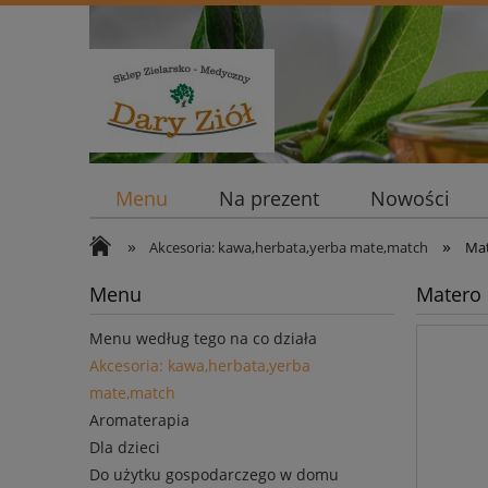
Menu
Na prezent
Nowości
»
»
Akcesoria: kawa,herbata,yerba mate,match
Mat
Menu
Matero 
Menu według tego na co działa
Akcesoria: kawa,herbata,yerba
mate,match
Aromaterapia
Dla dzieci
Do użytku gospodarczego w domu