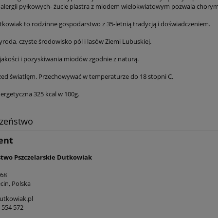
alergii pyłkowych- żucie plastra z miodem wielokwiatowym pozwala chorym 
tkowiak to rodzinne gospodarstwo z 35-letnią tradycją i doświadczeniem.
roda, czyste środowisko pól i lasów Ziemi Lubuskiej.
jakości i pozyskiwania miodów zgodnie z naturą.
zed światłęm. Przechowywać w temperaturze do 18 stopni C.
ergetyczna 325 kcal w 100g.
czeństwo
ent
two Pszczelarskie Dutkowiak
 68
cin, Polska
utkowiak.pl
7 554 572