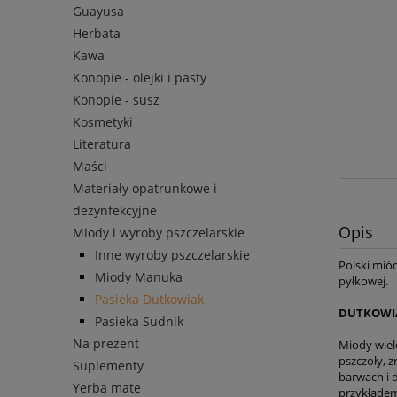
Guayusa
Herbata
Kawa
Konopie - olejki i pasty
Konopie - susz
Kosmetyki
Literatura
Maści
Materiały opatrunkowe i
dezynfekcyjne
Opis
Miody i wyroby pszczelarskie
Inne wyroby pszczelarskie
Polski mió
Miody Manuka
pyłkowej.
Pasieka Dutkowiak
DUTKOWIA
Pasieka Sudnik
Na prezent
Miody wiel
pszczoły, 
Suplementy
barwach i d
Yerba mate
przykładem