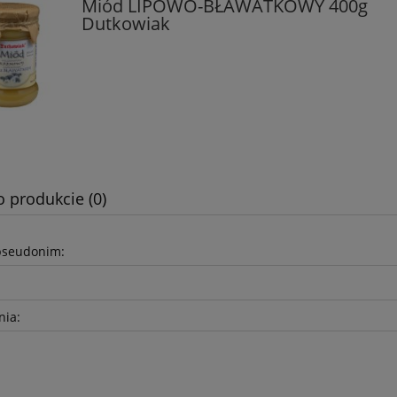
Miód LIPOWO-BŁAWATKOWY 400g
Dutkowiak
o produkcie (0)
pseudonim:
nia: