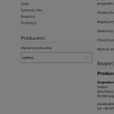
przypadku 
Zioła
Żywnośc eko
Pasieka Du
Nowości
Bogata przy
Promocje
Gwarancja 
Producenci
Chronić pr
Wybierz producenta
Wartość en
Bezpie
Produc
Gospodars
Sulęcin
Jana Paska
69-200 Sulę
pasieka@d
tel: +48 95