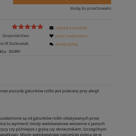
dodaj do przechowalni
zapytaj o produkt
:
Gospodarstwo
poleć znajomemu
kie IR Dutkowiak
dodaj opinię
ktu:
DU991
ez pszczoły gatunków roślin jest polecany przy alergii
uzależnione są od gatunków roślin oblatywanych przez
ożna tu wymienić miody wielokwiatowe wiosenne o jasnych
rczycy czy późniejsze z gryką czy słonecznikiem. Szczególnym
ławatkowy. Miody wielokwiatowe najczęściej poleca się w