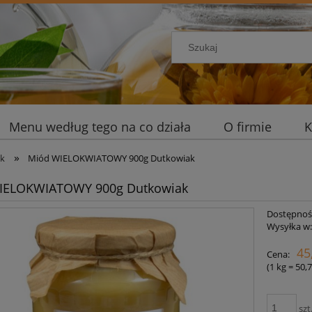
Menu według tego na co działa
O firmie
K
»
ak
Miód WIELOKWIATOWY 900g Dutkowiak
IELOKWIATOWY 900g Dutkowiak
Dostępnoś
Wysyłka w
45
Cena:
(1
kg
=
50,7
szt