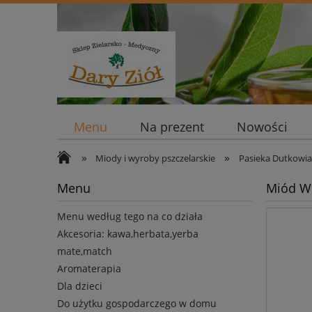
Menu
Na prezent
Nowości
»
»
Miody i wyroby pszczelarskie
Pasieka Dutkowi
Menu
Miód W
Menu według tego na co działa
Akcesoria: kawa,herbata,yerba
mate,match
Aromaterapia
Dla dzieci
Do użytku gospodarczego w domu