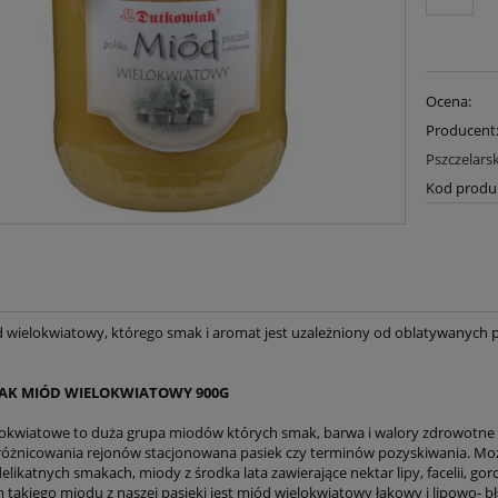
Ocena:
Producent
Pszczelars
Kod produ
d wielokwiatowy, którego smak i aromat jest uzależniony od oblatywanych prz
K MIÓD WIELOKWIATOWY 900G
okwiatowe to duża grupa miodów których smak, barwa i walory zdrowotne 
zróżnicowania rejonów stacjonowana pasiek czy terminów pozyskiwania. M
elikatnych smakach, miody z środka lata zawierające nektar lipy, facelii, go
 takiego miodu z naszej pasieki jest miód wielokwiatowy łąkowy i lipowo- b