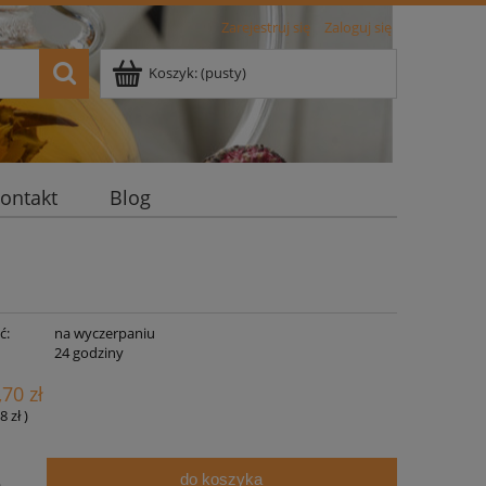
Zarejestruj się
Zaloguj się
Koszyk:
(pusty)
ontakt
Blog
ć:
na wyczerpaniu
:
24 godziny
,70 zł
8 zł
)
do koszyka
.