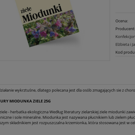
Ocena:
Producent
Konfekcjon
Elżbieta i 
Kod produ
iałanie wykrztuśne, dlatego polecana jest dla osób zmagających sie z choro
URY MIODUNKA ZIELE 25G
ele - herbatka ekologiczna Według literatury zielarskiej ziele miodunki zaw
niczne i sole mineralne. Miodunka jest nazywana płucnikiem lub zielem płu
szym składnikiem jest rozpuszczalna krzemionka, która stosowana jest w c