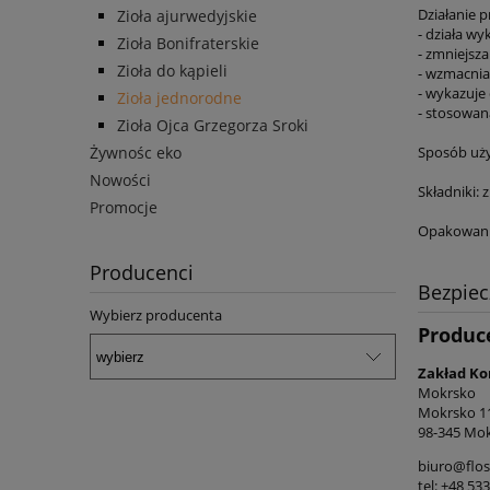
Działanie 
Zioła ajurwedyjskie
- działa w
Zioła Bonifraterskie
- zmniejsz
Zioła do kąpieli
- wzmacnia
- wykazuje
Zioła jednorodne
- stosowan
Zioła Ojca Grzegorza Sroki
Żywnośc eko
Sposób użyc
Nowości
Składniki: 
Promocje
Opakowani
Producenci
Bezpie
Wybierz producenta
Produc
Zakład Ko
Mokrsko
Mokrsko 1
98-345 Mok
biuro@flos
tel: +48 53