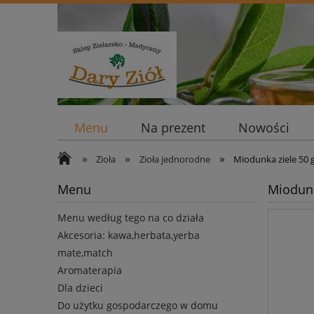
Menu
Na prezent
Nowości
»
»
»
Zioła
Zioła jednorodne
Miodunka ziele 50 g
Menu
Miodunk
Menu według tego na co działa
Akcesoria: kawa,herbata,yerba
mate,match
Aromaterapia
Dla dzieci
Do użytku gospodarczego w domu