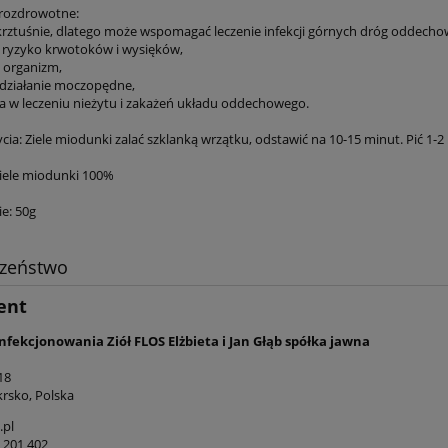
prozdrowotne:
ykrztuśnie, dlatego może wspomagać leczenie infekcji górnych dróg oddecho
a ryzyko krwotoków i wysięków,
 organizm,
 działanie moczopędne,
a w leczeniu nieżytu i zakażeń układu oddechowego.
ia: Ziele miodunki zalać szklanką wrzątku, odstawić na 10-15 minut. Pić 1-2 
ziele miodunki 100%
e: 50g
czeństwo
ent
nfekcjonowania Ziół FLOS Elżbieta i Jan Głąb spółka jawna
18
rsko, Polska
.pl
3 201 402