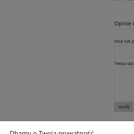
Opinie 
Imię lub 
Twoja opi
wyślij
Dbamy o Twoją prywatność