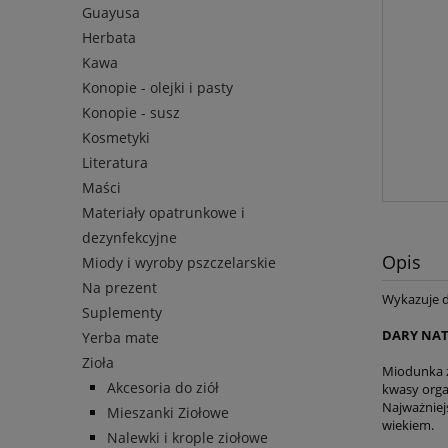
Guayusa
Herbata
Kawa
Konopie - olejki i pasty
Konopie - susz
Kosmetyki
Literatura
Maści
Materiały opatrunkowe i
dezynfekcyjne
Opis
Miody i wyroby pszczelarskie
Na prezent
Wykazuje dz
Suplementy
DARY NAT
Yerba mate
Zioła
Miodunka zi
Akcesoria do ziół
kwasy orga
Najważniej
Mieszanki Ziołowe
wiekiem.
Nalewki i krople ziołowe