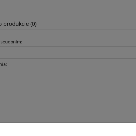
o produkcie (0)
pseudonim:
nia: