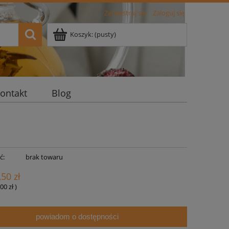
Zarejestruj się
Zaloguj się
Koszyk:
(pusty)
ontakt
Blog
ć:
brak towaru
,50 zł
00 zł
)
powiadom o dostępności