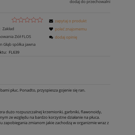
dodaj do przechowalni
zapytaj o produkt
:
Zakład
poleć znajomemu
owania Ziół FLOS
dodaj opinię
Jan Głąb spółka jawna
ktu:
FL639
bami płuc. Ponadto, przyspiesza gojenie się ran.
iera dużo rozpuszczalnej krzemionki, garbniki, flawonoidy,
cnym ze względu na bardzo korzystne działanie na płuca.
elu zapobiegania zmianom jakie zachodzą w organizmie wraz z