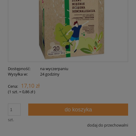
Dostępność:
na wyczerpaniu
Wysyłka w:
24 godziny
17,10 zł
Cena:
(1
szt.
=
0,86 zł
)
do koszyka
szt.
dodaj do przechowalni