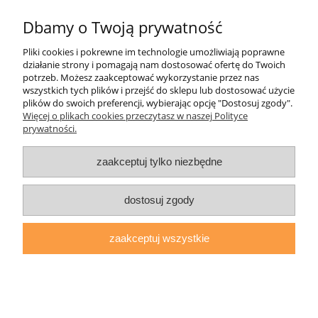
Dbamy o Twoją prywatność
Pliki cookies i pokrewne im technologie umożliwiają poprawne
Pomoc
działanie strony i pomagają nam dostosować ofertę do Twoich
potrzeb. Możesz zaakceptować wykorzystanie przez nas
wszystkich tych plików i przejść do sklepu lub dostosować użycie
Moje konto
plików do swoich preferencji, wybierając opcję "Dostosuj zgody".
Więcej o plikach cookies przeczytasz w naszej Polityce
prywatności.
Płatności i dostawa
zaakceptuj tylko niezbędne
Informacje
O nas
dostosuj zgody
zaakceptuj wszystkie
daryziol.pl
|
ul. Grodzka Nr 23, 67-200 Głogów | woj. dolnośląskie
| tel.: 513093168 | email:
sklep@daryziol.pl
| NIP: 6921579498 |
REGON: 382608731
pokaż pełną wersję strony
Sklep internetowy Shoper.pl