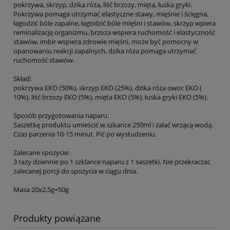
pokrzywa, skrzyp, dzika róża, liść brzozy, mięta, łuska gryki.
Pokrzywa pomaga utrzymać elastyczne stawy, mięśnie i ścięgna,
łagodzić bóle zapalne, łagodzić bóle mięśni i stawów, skrzyp wpiera
reminalizację organizmu, brzoza wspiera ruchomość i elastyczność
stawów, imbir wspiera zdrowie mięśni, może być pomocny w
opanowaniu reakcji zapalnych, dzika róża pomaga utrzymać
ruchomość stawów.
Skład:
pokrzywa EKO (50%), skrzyp EKO (25%), dzika róża owoc EKO (
10%), liść brzozy EKO (5%), mięta EKO (5%), łuska gryki EKO (5%).
Sposób przygotowania naparu:
Saszetkę produktu umieścić w szkance 250ml i zalać wrzącą wodą.
Czas parzenia 10-15 minut. Pić po wystudzeniu.
Zalecane spożycie:
3 razy dziennie po 1 szklance naparu z 1 saszetki. Nie przekraczac
zalecanej porcji do spożycia w ciągu dnia.
Masa 20x2,5g=50g
Produkty powiązane