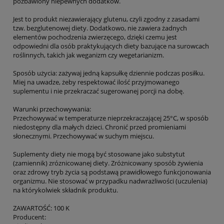
pozbawiony niepewnych dodatków.
Jest to produkt niezawierający glutenu, czyli zgodny z zasadami
tzw. bezglutenowej diety. Dodatkowo, nie zawiera żadnych
elementów pochodzenia zwierzęcego, dzięki czemu jest
odpowiedni dla osób praktykujących diety bazujące na surowcach
roślinnych, takich jak weganizm czy wegetarianizm.
Sposób użycia: zażywaj jedną kapsułkę dziennie podczas posiłku.
Miej na uwadze, żeby respektować ilość przyjmowanego
suplementu i nie przekraczać sugerowanej porcji na dobę.
Warunki przechowywania:
Przechowywać w temperaturze nieprzekraczającej 25°C, w sposób
niedostępny dla małych dzieci. Chronić przed promieniami
słonecznymi. Przechowywać w suchym miejscu.
Suplementy diety nie mogą być stosowane jako substytut
(zamiennik) zróznicowanej diety. Zróżnicowany sposób żywienia
oraz zdrowy tryb życia są podstawą prawidłowego funkcjonowania
organizmu. Nie stosować w przypadku nadwrażliwości (uczulenia)
na którykolwiek składnik produktu.
ZAWARTOŚĆ: 100 K
Producent: