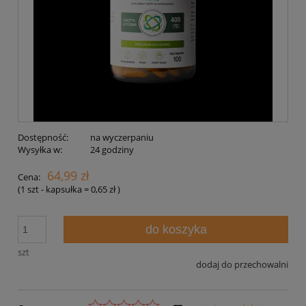
Dostępność:
na wyczerpaniu
Wysyłka w:
24 godziny
64,99 zł
Cena:
(1
szt - kapsułka
=
0,65 zł
)
do koszyka
szt
dodaj do przechowalni