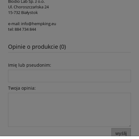
Biodio Lab Sp. z o.o.
Ul. Choroszczańska 24
15-732 Białystok
e-mail: info@hempking.eu
tel: 884 734 844
Opinie o produkcie (0)
Imię lub pseudonim:
Twoja opinia:
wyślij