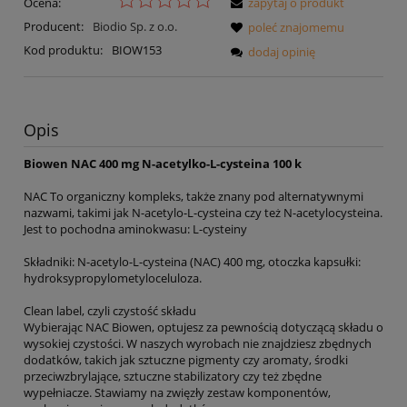
Ocena:
zapytaj o produkt
Producent:
Biodio Sp. z o.o.
poleć znajomemu
Kod produktu:
BIOW153
dodaj opinię
Opis
Biowen NAC 400 mg N-acetylko-L-cysteina 100 k
NAC To organiczny kompleks, także znany pod alternatywnymi
nazwami, takimi jak N-acetylo-L-cysteina czy też N-acetylocysteina.
Jest to pochodna aminokwasu: L-cysteiny
Składniki: N-acetylo-L-cysteina (NAC) 400 mg, otoczka kapsułki:
hydroksypropylometyloceluloza.
Clean label, czyli czystość składu
Wybierając NAC Biowen, optujesz za pewnością dotyczącą składu o
wysokiej czystości. W naszych wyrobach nie znajdziesz zbędnych
dodatków, takich jak sztuczne pigmenty czy aromaty, środki
przeciwzbrylające, sztuczne stabilizatory czy też zbędne
wypełniacze. Stawiamy na zwięzły zestaw komponentów,