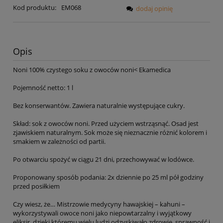
Kod produktu:
EM068
dodaj opinię
Opis
Noni 100% czystego soku z owoców noni< Ekamedica
Pojemność netto: 1 l
Bez konserwantów. Zawiera naturalnie występujące cukry.
Skład: sok z owoców noni. Przed użyciem wstrząsnąć. Osad jest
zjawiskiem naturalnym. Sok może się nieznacznie różnić kolorem i
smakiem w zależności od partii.
Po otwarciu spożyć w ciągu 21 dni, przechowywać w lodówce.
Proponowany sposób podania: 2x dziennie po 25 ml pół godziny
przed posiłkiem
Czy wiesz, że… Mistrzowie medycyny hawajskiej – kahuni –
wykorzystywali owoce noni jako niepowtarzalny i wyjątkowy
eliksir, dzięki któremu wielu ludzi odzyskiwało zdrowie, sprawność i