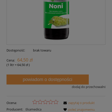
Dostępność:
brak towaru
64,50 zł
Cena:
(1
litr
=
64,50 zł
)
powiadom o dostępności
dodaj do przechowalni
Ocena:
zapytaj o produkt
Producent:
Ekamedica
poleć znajomemu