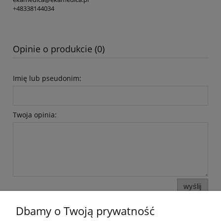
+48338144034
Opinie o produkcie (0)
Imię lub pseudonim:
Twoja opinia:
wyślij
Dbamy o Twoją prywatność