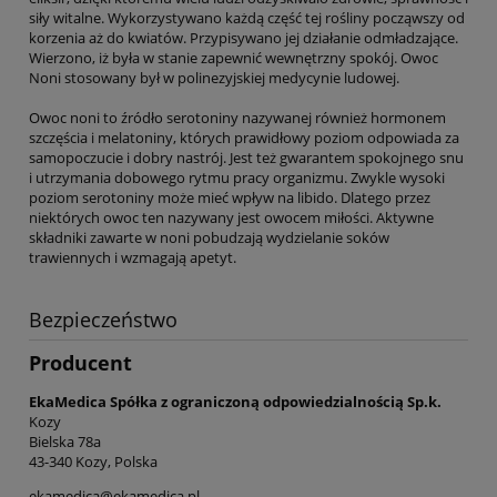
siły witalne. Wykorzystywano każdą część tej rośliny począwszy od
korzenia aż do kwiatów. Przypisywano jej działanie odmładzające.
Wierzono, iż była w stanie zapewnić wewnętrzny spokój. Owoc
Noni stosowany był w polinezyjskiej medycynie ludowej.
Owoc noni to źródło serotoniny nazywanej również hormonem
szczęścia i melatoniny, których prawidłowy poziom odpowiada za
samopoczucie i dobry nastrój. Jest też gwarantem spokojnego snu
i utrzymania dobowego rytmu pracy organizmu. Zwykle wysoki
poziom serotoniny może mieć wpływ na libido. Dlatego przez
niektórych owoc ten nazywany jest owocem miłości. Aktywne
składniki zawarte w noni pobudzają wydzielanie soków
trawiennych i wzmagają apetyt.
Bezpieczeństwo
Producent
EkaMedica Spółka z ograniczoną odpowiedzialnością Sp.k.
Kozy
Bielska 78a
43-340 Kozy, Polska
ekamedica@ekamedica.pl