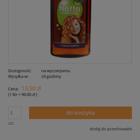
Dostępność:
na wyczerpaniu
Wysyłka w:
24 godziny
13,50 zł
Cena:
(1
litr
=
90,00 zł
)
do koszyka
szt.
dodaj do przechowalni