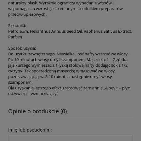
naturalny blask. Wyraźnie ogranicza wypadanie włosów i
wspomaga ich wzrost. Jest cenionym składnikiem preparatów
przeciwłupieżowych.
Składniki:
Petroleum, Helianthus Annuus Seed Oil, Raphanus Sativus Extract,
Parfum
Sposób użycia:
Do użytku zewnętrznego. Niewielką ilość nafty wetrzeć we włosy.
Po 10 minutach włosy umyć szamponem. Maseczka: 1 – 2 żółtka
jaja kurzego wymieszać z 1 łyżką stołową nafty dodając sok z 1/2
cytryny. Tak sporządzoną maseczkę wmasować we włosy
pozostawiając ją na 5-10 minut, a następnie umyć włosy
szamponem.
Dla uzyskania lepszego efektu stosować zamiennie „Aloevit – płyn
odżywczo – wzmacniający”
Opinie o produkcie (0)
Imię lub pseudonim: