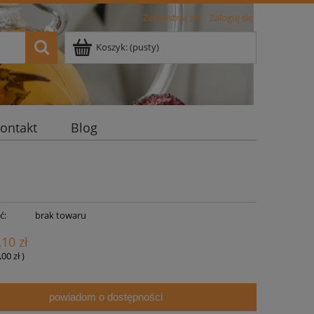
Zarejestruj się
Zaloguj się
Koszyk:
(pusty)
ontakt
Blog
ć:
brak towaru
,10 zł
,00 zł
)
powiadom o dostępności