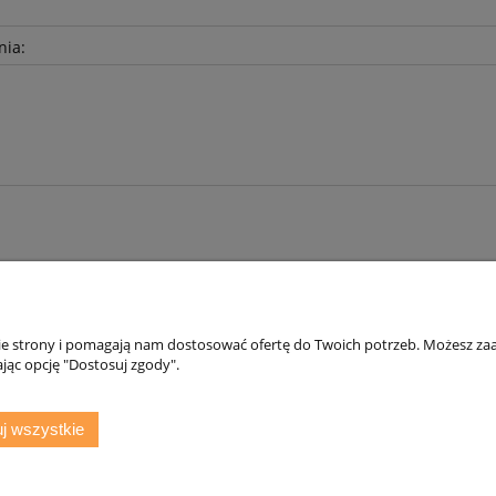
nia:
nie strony i pomagają nam dostosować ofertę do Twoich potrzeb. Możesz zaa
Płatności i dostawa
Informacje
jąc opcję "Dostosuj zgody".
Formy płatności
Polityka prywatno
Czas i koszty dostawy
Jak kupować? - Dar
j wszystkie
Czas realizacji zamówienia
00 Głogów | woj. dolnośląskie | tel.: 513093168 | email:
sklep@daryziol.pl
| N