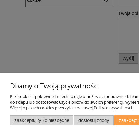
Twoja opi
wyślij
Dbamy o Twoją prywatność
Pliki cookies i pokrewne im technologie umożliwiają poprawne działa
Pomoc
Moje konto
do sklepu lub dostosować użycie plików do swoich preferencji, wybiera
Więcej o plikach cookies przeczytasz w naszej Polityce prywatności.
Zwroty i reklamacje
Twoje zamówienia
Oświadczenie o Dostępności
Ustawienia konta
zaakceptuj tylko niezbędne
dostosuj zgody
zaakceptu
Regulamin
Przechowalnia
daryziol.pl
|
ul. Grodzka Nr 23, 67-2