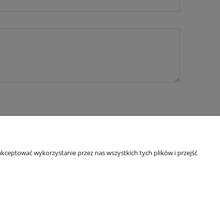
kceptować wykorzystanie przez nas wszystkich tych plików i przejść
O nas
ści
Kontakt
y ziół
Linki
O firmie
IP: 6921579498 | REGON: 382608731