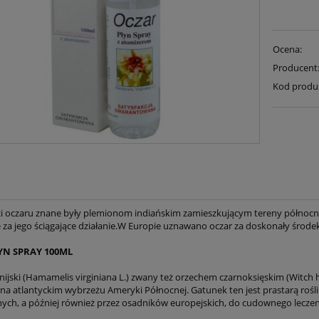
Ocena:
Producent
Kod produ
i oczaru znane były plemionom indiańskim zamieszkującym tereny północno
e za jego ściągające działanie.W Europie uznawano oczar za doskonały środek
YN SPRAY 100ML
inijski (Hamamelis virginiana L.) zwany też orzechem czarnoksięskim (Witch
na atlantyckim wybrzeżu Ameryki Północnej. Gatunek ten jest prastarą roś
ych, a później również przez osadników europejskich, do cudownego leczen