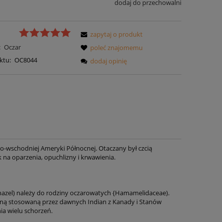
dodaj do przechowalni
zapytaj o produkt
:
Oczar
poleć znajomemu
ktu:
OC8044
dodaj opinię
-wschodniej Ameryki Północnej. Otaczany był czcią
 na oparzenia, opuchlizny i krwawienia.
 hazel) należy do rodziny oczarowatych {Hamamelidaceae).
liną stosowaną przez dawnych Indian z Kanady i Stanów
ia wielu schorzeń.