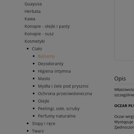
Guayusa
Herbata
Kawa
Konopie - olejki i pasty
Konopie - susz
Kosmetyki
Ciało
Balsamy
Dezodoranty
Higiena intymna
Opis
Masło
Mydła i żele pod prysznic
Właściwośc
Ochrona przeciwsłoneczna
szczególni
Olejki
OCZAR PŁ
Peelingi, sole, scruby
Perfumy naturalne
Oczar wirg
Występuje 
Stopy i ręce
Zjednoczon
Twarz