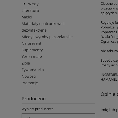
Obecne bad
Włosy
przeciwkrw
Literatura
gojących s
Maści
Reguluje f
Materiały opatrunkowe i
Pobudza i 
dezynfekcyjne
Poprawia i 
Miody i wyroby pszczelarskie
Działa ścią
Ogranicza p
Na prezent
Suplementy
Nie zaburz
Yerba mate
Sposób uży
Zioła
Rozpylać b
Żywnośc eko
INGREDIE
Nowości
HAMAMELI
Promocje
Opinie 
Producenci
Wybierz producenta
Imię lub 