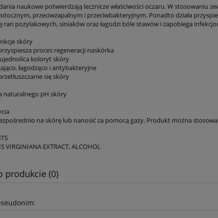
ania naukowe potwierdzają lecznicze właściwości oczaru. W stosowaniu zew
otocznym, przeciwzapalnym i przeciwbakteryjnym. Ponadto działa przyspies
ię ran pożylakowych, siniaków oraz łagodzi bóle stawów i zapobiega infekcjo
unkcje skóry
przyspiesza proces regeneracji naskórka
ujednolica koloryt skóry
gająco, łagodząco i antybakteryjne
rzetłuszczanie się skóry
a naturalnego pH skóry
cia
ezpośrednio na skórę lub nanosić za pomocą gazy. Produkt można stosowa
NTS
S VIRGINIANA EXTRACT, ALCOHOL
o produkcie (0)
pseudonim: