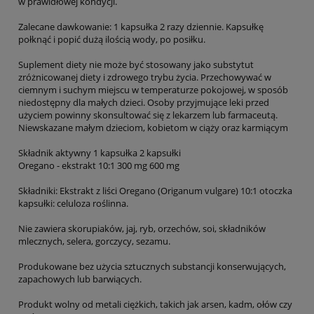
w prawidłowej kondycji.
Zalecane dawkowanie: 1 kapsułka 2 razy dziennie. Kapsułkę
połknąć i popić dużą ilością wody, po posiłku.
Suplement diety nie może być stosowany jako substytut
zróżnicowanej diety i zdrowego trybu życia. Przechowywać w
ciemnym i suchym miejscu w temperaturze pokojowej, w sposób
niedostępny dla małych dzieci. Osoby przyjmujące leki przed
użyciem powinny skonsultować się z lekarzem lub farmaceutą.
Niewskazane małym dzieciom, kobietom w ciąży oraz karmiącym
Składnik aktywny 1 kapsułka 2 kapsułki
Oregano - ekstrakt 10:1 300 mg 600 mg
Składniki: Ekstrakt z liści Oregano (Origanum vulgare) 10:1 otoczka
kapsułki: celuloza roślinna.
Nie zawiera skorupiaków, jaj, ryb, orzechów, soi, składników
mlecznych, selera, gorczycy, sezamu.
Produkowane bez użycia sztucznych substancji konserwujących,
zapachowych lub barwiących.
Produkt wolny od metali ciężkich, takich jak arsen, kadm, ołów czy