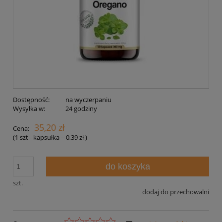
Dostępność:
na wyczerpaniu
Wysyłka w:
24 godziny
35,20 zł
Cena:
(1
szt - kapsułka
=
0,39 zł
)
do koszyka
szt.
dodaj do przechowalni