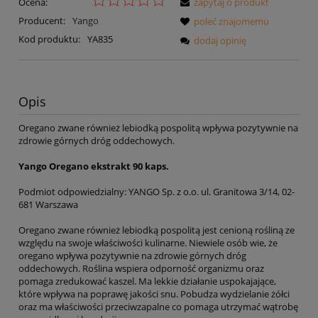
Ocena:
zapytaj o produkt
Producent:
Yango
poleć znajomemu
Kod produktu:
YA835
dodaj opinię
Opis
Oregano zwane również lebiodką pospolitą wpływa pozytywnie na
zdrowie górnych dróg oddechowych.
Yango Oregano ekstrakt 90 kaps.
Podmiot odpowiedzialny: YANGO Sp. z o.o. ul. Granitowa 3/14, 02-
681 Warszawa
Oregano zwane również lebiodką pospolitą jest cenioną rośliną ze
względu na swoje właściwości kulinarne. Niewiele osób wie, że
oregano wpływa pozytywnie na zdrowie górnych dróg
oddechowych. Roślina wspiera odporność organizmu oraz
pomaga zredukować kaszel. Ma lekkie działanie uspokajające,
które wpływa na poprawę jakości snu. Pobudza wydzielanie żółci
oraz ma właściwości przeciwzapalne co pomaga utrzymać wątrobę