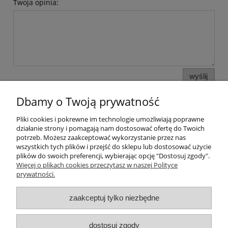
Twoja opinia:
wyślij
Dbamy o Twoją prywatność
Pliki cookies i pokrewne im technologie umożliwiają poprawne
Pomoc
działanie strony i pomagają nam dostosować ofertę do Twoich
potrzeb. Możesz zaakceptować wykorzystanie przez nas
wszystkich tych plików i przejść do sklepu lub dostosować użycie
Moje konto
plików do swoich preferencji, wybierając opcję "Dostosuj zgody".
Więcej o plikach cookies przeczytasz w naszej Polityce
prywatności.
Płatności i dostawa
zaakceptuj tylko niezbędne
Informacje
O nas
dostosuj zgody