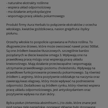
- naturalne ekstrakty roślinne
- wspiera układ odpornościowy
- ma działanie antyoksydacyjne
- wspomaga pracę układu pokarmowego
Produkt firmy Aura Herbals to połączenie ekstraktów z orzecha
włoskiego, kwiatów goździkowca, nasion grejpfruta i bylicy
piołunu.
Orzechy włoskie to pospolicie uprawiana w Polsce roślina. To
długowieczne drzewo, które może owocować nawet przez 500lat.
Są one źródłem kwasów tłuszczowych, szczególnie bardzo
pożądanych w diecie kwasów omega 3. Wpływają one na
prawidłową pracę mózgu oraz wspierają pracę układu
krwionośnego. Mają działanie przeciwzapalne i wspomagają
utrzymanie prawidłowego poziomu cholesterolu. Wpływają na
prawidłowe funkcjonowanie przewodu pokarmowego. Są również
źródłem L-argininy, która pozytywnie oddziałuje na naczynia oraz
zawierają kwas elagowy, który może wpływać na podniesienie
odporności. Dodatkowo są źródłem cynku, który również wspiera
pracę układu odpornościowego, jest antyoksydantem oraz
pozytywnie wpływa na stan skóry.
Bylica piołun (Artemisia absinthium L.) to zioło, które znane jest
pod nazwą ziele panieńskie, ponieważ głównie było stosowane