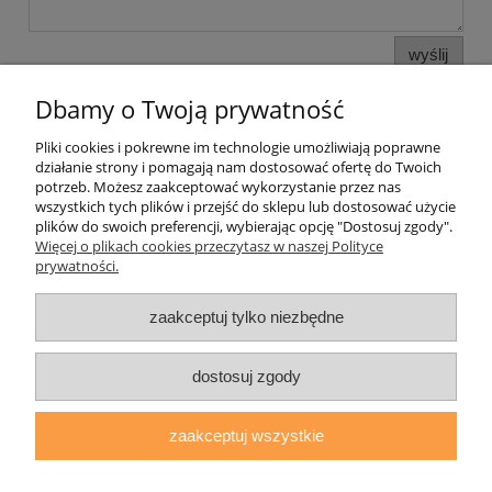
wyślij
Dbamy o Twoją prywatność
Pliki cookies i pokrewne im technologie umożliwiają poprawne
Pomoc
działanie strony i pomagają nam dostosować ofertę do Twoich
potrzeb. Możesz zaakceptować wykorzystanie przez nas
wszystkich tych plików i przejść do sklepu lub dostosować użycie
Moje konto
plików do swoich preferencji, wybierając opcję "Dostosuj zgody".
Więcej o plikach cookies przeczytasz w naszej Polityce
prywatności.
Płatności i dostawa
zaakceptuj tylko niezbędne
Informacje
O nas
dostosuj zgody
zaakceptuj wszystkie
daryziol.pl
|
ul. Grodzka Nr 23, 67-200 Głogów | woj. dolnośląskie
| tel.: 513093168 | email:
sklep@daryziol.pl
| NIP: 6921579498 |
REGON: 382608731