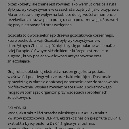
przez kobiety, ale znane jest również jako wermut oraz psia ruta.
Było już wykorzystywane w czasach starożytnych jako przyprawa.
Ma ono zbawienny wpływ na kobiece dolegliwości w momencie
przekwitania oraz wspiera pracę układu pokarmowego. Sprawdzi
się przy niestrawności oraz wzdęciach.
Goździki to owoce zielonego drzewa goździkowca korzennego,
które pochodzi z Azji. Goździki były wykorzystywane w
starożytnych Chinach, a później stały się popularne w niemalże
całej Europie. Głównym składnikiem z którego jest znane to
eugenol, który posiada właściwości antyseptyczne oraz
znieczulające.
Grajfrut, a dokładniej ekstrakt z nasion grejpfruta posiada
właściwości przeciwgrzybicze oraz bakteriobójcze. Doskonale
sprawdzi się w okresie obniżonej odporności oraz do stosowania
profilaktycznie. Wspiera również prace układu pokarmowego
mogąc wspomagać organizm przy wzdęciach i problemach
żołądkowych.
SKŁADNIKI
Woda, ekstrakt z liści orzecha włoskiego DER 4:1, ekstrakt z
kwiatów goździkowca DER 4:1, ekstrakt z nasion grejpfruta DER 4:1,
ekstrakt z bylicy piołunu DER 4:1, gliceryna roślinna,
przeciwutleniacz: (witamina E ze słonecznika).