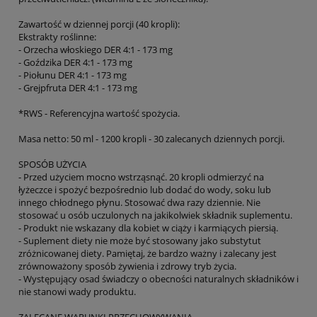
Zawartość w dziennej porcji (40 kropli):
Ekstrakty roślinne:
- Orzecha włoskiego DER 4:1 - 173 mg
- Goździka DER 4:1 - 173 mg
- Piołunu DER 4:1 - 173 mg
- Grejpfruta DER 4:1 - 173 mg
*RWS - Referencyjna wartość spożycia.
Masa netto: 50 ml - 1200 kropli - 30 zalecanych dziennych porcji.
SPOSÓB UŻYCIA
- Przed użyciem mocno wstrząsnąć. 20 kropli odmierzyć na
łyżeczce i spożyć bezpośrednio lub dodać do wody, soku lub
innego chłodnego płynu. Stosować dwa razy dziennie. Nie
stosować u osób uczulonych na jakikolwiek składnik suplementu.
- Produkt nie wskazany dla kobiet w ciąży i karmiących piersią.
- Suplement diety nie może być stosowany jako substytut
zróżnicowanej diety. Pamiętaj, że bardzo ważny i zalecany jest
zrównoważony sposób żywienia i zdrowy tryb życia.
- Występujący osad świadczy o obecności naturalnych składników i
nie stanowi wady produktu.