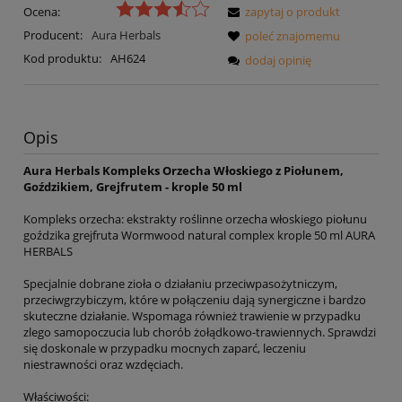
Ocena:
zapytaj o produkt
Producent:
Aura Herbals
poleć znajomemu
Kod produktu:
AH624
dodaj opinię
Opis
Aura Herbals Kompleks Orzecha Włoskiego z Piołunem,
Goździkiem, Grejfrutem - krople 50 ml
Kompleks orzecha: ekstrakty roślinne orzecha włoskiego piołunu
goździka grejfruta Wormwood natural complex krople 50 ml AURA
HERBALS
Specjalnie dobrane zioła o działaniu przeciwpasożytniczym,
przeciwgrzybiczym, które w połączeniu dają synergiczne i bardzo
skuteczne działanie. Wspomaga również trawienie w przypadku
zlego samopoczucia lub chorób żołądkowo-trawiennych. Sprawdzi
się doskonale w przypadku mocnych zaparć, leczeniu
niestrawności oraz wzdęciach.
Właściwości: