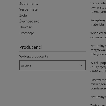
trapi epid
Suplementy
tkwi w sto
Yerba mate
rozmarynowe
Zioła
Recepturę 
Żywnośc eko
materiału 
Nowości
Promocje
Współcześn
do masażu
Naturalny 
Producenci
rozgrzewaj
zdecydowan
Wybierz producenta
W celu pop
- 1 l gorąc
- 6-10 kropl
Postaw mis
miski z gor
pomieszcze
Naturalny 
Zastosowani