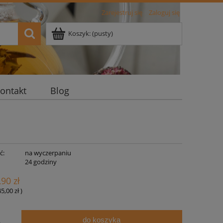
Zarejestruj się
Zaloguj się
Koszyk:
(pusty)
ontakt
Blog
ć:
na wyczerpaniu
:
24 godziny
,90 zł
45,00 zł
)
do koszyka
.