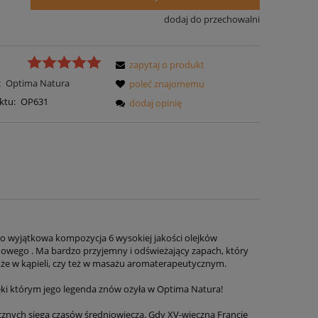
dodaj do przechowalni
zapytaj o produkt
:
Optima Natura
poleć znajomemu
ktu:
OP631
dodaj opinię
to wyjątkowa kompozycja 6 wysokiej jakości olejków
owego . Ma bardzo przyjemny i odświeżający zapach, który
akże w kąpieli, czy też w masażu aromaterapeutycznym.
ięki którym jego legenda znów ożyła w Optima Natura!
ycznych sięga czasów średniowiecza. Gdy XV-wieczną Francję