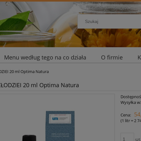
Menu według tego na co działa
O firmie
K
DZIEI 20 ml Optima Natura
ZŁODZIEI 20 ml Optima Natura
Dostępnoś
Wysyłka w
54
Cena:
(1
litr
=
2 7
szt