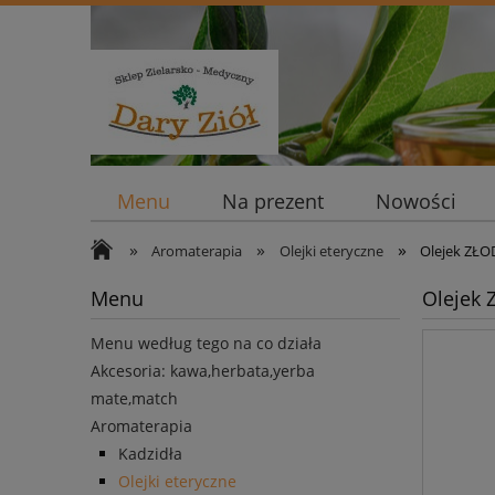
Menu
Na prezent
Nowości
»
»
»
Aromaterapia
Olejki eteryczne
Olejek ZŁO
Menu
Olejek 
Menu według tego na co działa
Akcesoria: kawa,herbata,yerba
mate,match
Aromaterapia
Kadzidła
Olejki eteryczne