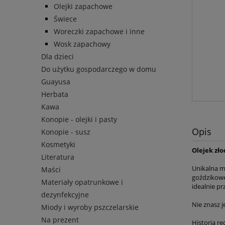
Olejki zapachowe
Świece
Woreczki zapachowe i inne
Wosk zapachowy
Dla dzieci
Do użytku gospodarczego w domu
Guayusa
Herbata
Kawa
Konopie - olejki i pasty
Opis
Konopie - susz
Kosmetyki
Olejek zło
Literatura
Unikalna m
Maści
goździkowe
Materiały opatrunkowe i
idealnie p
dezynfekcyjne
Nie znasz 
Miody i wyroby pszczelarskie
Na prezent
Historia r