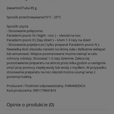
ZawartośćTuba 85 g.
Sposób przechowywania15°C - 25°C
Sposób użycia
- Stosowanie połączone:
Paraderm psoric N ( Night –noc ) – oleożel na noc
Paraderm psoric D ( Day dzień ) – krem 1-3 razy na dzień
- Stosowanie pojedyncze ( tylko preparat Paraderm psoric N ):
Niewielką ilość oleożelu nanieść na skórę ciała i delikatnie wklepać
lub wmasować. Miejsce posmarowane można owinąć w celu
ochrony odzieży. Stosować 1-2 razy dziennie. Zaleca się
pozostawienie preparatu na skórze przez kilka godzin a następnie
zmyć przy pomocy ciepłej wody lub wody z mydłem. W przypadku
stosowania preparatu na noc oleożel można usunąć wraz z
poranną toaletą.
Producent / Podmiot odpowiedzialny: PARAMEDICA
Kod producenta: 5901179041816
Opinie o produkcie (0)