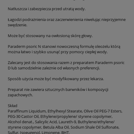
Natłuszcza i zabezpiecza przed utratą wody.
Łagodzi podrażnienia oraz zaczerwienienia niwelując nieprzyjemne
swędzenie.
Może być stosowany na owłosioną skórę głowy.
Paraderm psoric N stanowi nowoczesną formulę oleożelu którą
można łatwo i szybko usunąć przy pomocy ciepłej wody.
Zalecany jest do stosowania razem z preparatem Paraderm psoric
D lub samodzielnie zależnie od własnych preferencji.
Sposób użycia może być modyfikowany przez lekarza.
Preparat nie zawiera sztucznych barwników i kompozycji
zapachowych.
Skład
Paraffinum Liquidum, Ethylhexyl Stearate, Olive Oil PEG-7 Esters,
PEG-30 Castor Oil, Ethylene/propylene/ styrene copolymer,
Alcohol denat., Salicylic Acid, Laureth-9, Buthylene/ethylene/
styrene copolymer, Betula Alba Oil, Sodium Shale Oil Sulfonate,
Sulfur, Isoeugenol, Limonene, BHT.