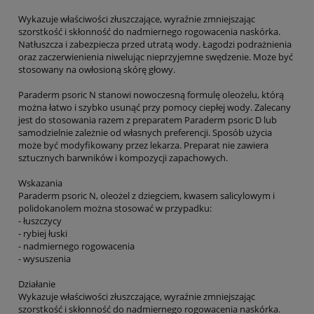
Wykazuje właściwości złuszczające, wyraźnie zmniejszając
szorstkość i skłonność do nadmiernego rogowacenia naskórka.
Natłuszcza i zabezpiecza przed utratą wody. Łagodzi podrażnienia
oraz zaczerwienienia niwelując nieprzyjemne swędzenie. Może być
stosowany na owłosioną skórę głowy.
Paraderm psoric N stanowi nowoczesną formulę oleożelu, którą
można łatwo i szybko usunąć przy pomocy ciepłej wody. Zalecany
jest do stosowania razem z preparatem Paraderm psoric D lub
samodzielnie zależnie od własnych preferencji. Sposób użycia
może być modyfikowany przez lekarza. Preparat nie zawiera
sztucznych barwników i kompozycji zapachowych.
Wskazania
Paraderm psoric N, oleożel z dziegciem, kwasem salicylowym i
polidokanolem można stosować w przypadku:
- łuszczycy
- rybiej łuski
- nadmiernego rogowacenia
- wysuszenia
Działanie
Wykazuje właściwości złuszczające, wyraźnie zmniejszając
szorstkość i skłonność do nadmiernego rogowacenia naskórka.