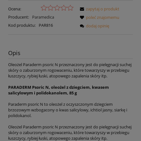
Ocena:
zapytaj o produkt
Producent:
Paramedica
poleć znajomemu
Kod produktu:
PAR816
dodaj opinię
Opis
Oleożel Paraderm psoric N przeznaczony jest do pielęgnacji suchej
skóry o zaburzonym rogowaceniu, które towarzyszy w przebiegu
łuszczycy, rybiej łuski, atopowego zapalenia skóry itp.
PARADERM Psoric N, oleożel z dziegciem, kwasem
salicylowym i polidokanolem, 85 g
Paraderm psoric N to oleożel z oczyszczonym dziegciem
brzozowym wzbogacony o kwas salicylowy, ichtiol jasny, siarkę i
polidokanol.
Oleożel Paraderm psoric N przeznaczony jest do pielęgnacji suchej
skóry o zaburzonym rogowaceniu, które towarzyszy w przebiegu
łuszczycy, rybiej łuski, atopowego zapalenia skóry itp.