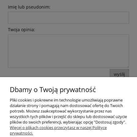
Imię lub pseudonim:
Twoja opinia:
wyślij
Dbamy o Twoją prywatność
Pliki cookies i pokrewne im technologie umożliwiają poprawne
Pomoc
działanie strony i pomagają nam dostosować ofertę do Twoich
potrzeb. Możesz zaakceptować wykorzystanie przez nas
wszystkich tych plików i przejść do sklepu lub dostosować użycie
Moje konto
plików do swoich preferencji, wybierając opcję "Dostosuj zgody".
Więcej o plikach cookies przeczytasz w naszej Polityce
prywatności.
Płatności i dostawa