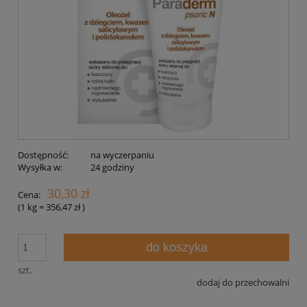
Dostępność:
na wyczerpaniu
Wysyłka w:
24 godziny
30,30 zł
Cena:
(1
kg
=
356,47 zł
)
do koszyka
szt.
dodaj do przechowalni