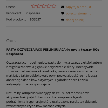
Ocena:
zapytaj o produkt
Producent:
Bosphaera
poleć znajomemu
Kod produktu:
BOS637
dodaj opinię
Opis
PASTA OCZYSZCZAJĄCO-PEELINGUJĄCA do mycia twarzy 100g
Bosphaera
Oczyszczająco – peelingująca pasta do mycia twarzy z eksfoliantem
z migdała zapewnia głębokie oczyszczenie skóry. Intensywnie
złuszcza martwe komórki naskórka, usuwa zanieczyszczenia oraz
makijaż, a także odblokowuje pory, pozwalając skórze na lepszą
absorpcję składników aktywnych. Hydrolat z neroli działa
antyseptycznie i oczyszczająco.
Naturalny kompleks składający się z tulsi, ostropestu oraz
aktywnej frakcji algi Enteromorpha compressa łagodzi
podrażnienia i regeneruje skórę uszkodzoną na skutek działania
zewnętrznych czynników mechanicznych.