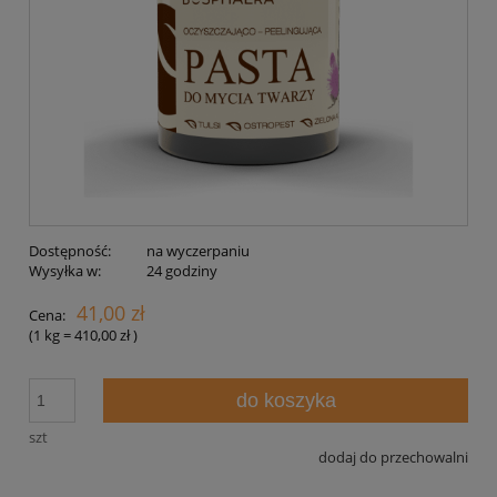
Dostępność:
na wyczerpaniu
Wysyłka w:
24 godziny
41,00 zł
Cena:
(1
kg
=
410,00 zł
)
do koszyka
szt
dodaj do przechowalni