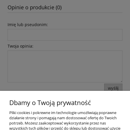
Opinie o produkcie (0)
Imię lub pseudonim:
Twoja opinia:
wyślij
Dbamy o Twoją prywatność
Pliki cookies i pokrewne im technologie umożliwiają poprawne
Pomoc
działanie strony i pomagają nam dostosować ofertę do Twoich
potrzeb. Możesz zaakceptować wykorzystanie przez nas
wszystkich tych plików i przejść do sklepu lub dostosować użycie
Moje konto