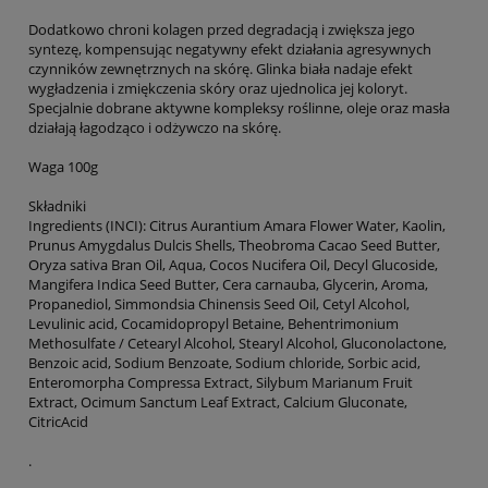
Dodatkowo chroni kolagen przed degradacją i zwiększa jego
syntezę, kompensując negatywny efekt działania agresywnych
czynników zewnętrznych na skórę. Glinka biała nadaje efekt
wygładzenia i zmiękczenia skóry oraz ujednolica jej koloryt.
Specjalnie dobrane aktywne kompleksy roślinne, oleje oraz masła
działają łagodząco i odżywczo na skórę.
Waga 100g
Składniki
Ingredients (INCI): Citrus Aurantium Amara Flower Water, Kaolin,
Prunus Amygdalus Dulcis Shells, Theobroma Cacao Seed Butter,
Oryza sativa Bran Oil, Aqua, Cocos Nucifera Oil, Decyl Glucoside,
Mangifera Indica Seed Butter, Cera carnauba, Glycerin, Aroma,
Propanediol, Simmondsia Chinensis Seed Oil, Cetyl Alcohol,
Levulinic acid, Cocamidopropyl Betaine, Behentrimonium
Methosulfate / Cetearyl Alcohol, Stearyl Alcohol, Gluconolactone,
Benzoic acid, Sodium Benzoate, Sodium chloride, Sorbic acid,
Enteromorpha Compressa Extract, Silybum Marianum Fruit
Extract, Ocimum Sanctum Leaf Extract, Calcium Gluconate,
CitricAcid
.