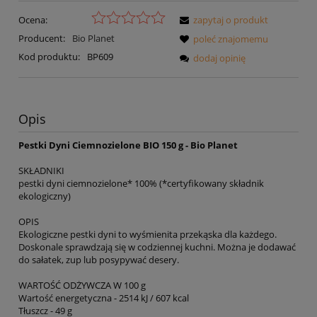
Ocena:
zapytaj o produkt
Producent:
Bio Planet
poleć znajomemu
Kod produktu:
BP609
dodaj opinię
Opis
Pestki Dyni Ciemnozielone BIO 150 g - Bio Planet
SKŁADNIKI
pestki dyni ciemnozielone* 100% (*certyfikowany składnik
ekologiczny)
OPIS
Ekologiczne pestki dyni to wyśmienita przekąska dla każdego.
Doskonale sprawdzają się w codziennej kuchni. Można je dodawać
do sałatek, zup lub posypywać desery.
WARTOŚĆ ODŻYWCZA W 100 g
Wartość energetyczna - 2514 kJ / 607 kcal
Tłuszcz - 49 g