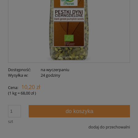
Dostępność:
na wyczerpaniu
Wysyłka w:
24 godziny
10,20 zł
Cena:
(1
kg
=
68,00 zł
)
do koszyka
szt
dodaj do przechowalni