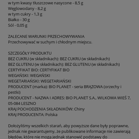
w tym kwasy tłuszczowe nasycone - 8,5 g
Węglowodany - 8,2 g
w tym cukry - 1,3 g
Białko - 30 g
Sól - 0,05 g
ZALECANE WARUNKI PRZECHOWYWANIA
Przechowywać w suchym i chłodnym miejscu.
SZCZEGÓŁY PRODUKTU
BEZ CUKRU (w składnikach): BEZ CUKRU (w składnikach)
BEZ GLUTENU (w składnikach): BEZ GLUTENU (w składnikach)
CERTYFIKAT BIO: CERTYFIKAT BIO
WEGAŃSKI: WEGAŃSKI
WEGETARIAŃSKI: WEGETARIAŃSKI
PRODUCENT (marka): BIO PLANET - seria BRĄZOWA (orzechy i
pestki)
PRODUCENT - NAZWA I ADRES: BIO PLANET S.A., WILKOWA WIEŚ 7,
05-084 LESZNO
KRAJ POCHODZENIA SKŁADNIKÓW: Chiny
KRAJ PRODUCENTA: Polska
Dołożyliśmy wszelkich starań, aby powyższe dane były poprawne,
jednak nie gwarantujemy, że publikowane informacje nie zawierają
błędów, które nie mogą jednak stanowić podstawy do