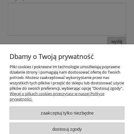
wyślij
Dbamy o Twoją prywatność
Pliki cookies i pokrewne im technologie umożliwiają poprawne
Pomoc
działanie strony i pomagają nam dostosować ofertę do Twoich
potrzeb. Możesz zaakceptować wykorzystanie przez nas
wszystkich tych plików i przejść do sklepu lub dostosować użycie
Moje konto
plików do swoich preferencji, wybierając opcję "Dostosuj zgody".
Więcej o plikach cookies przeczytasz w naszej Polityce
prywatności.
Płatności i dostawa
zaakceptuj tylko niezbędne
Informacje
O nas
dostosuj zgody