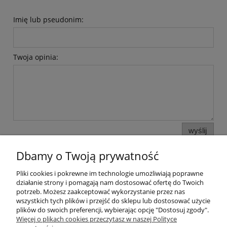
Imię lub pseudonim:
Twoja opinia:
wyślij
Dbamy o Twoją prywatność
Pliki cookies i pokrewne im technologie umożliwiają poprawne
Pomoc
działanie strony i pomagają nam dostosować ofertę do Twoich
potrzeb. Możesz zaakceptować wykorzystanie przez nas
wszystkich tych plików i przejść do sklepu lub dostosować użycie
Moje konto
plików do swoich preferencji, wybierając opcję "Dostosuj zgody".
Więcej o plikach cookies przeczytasz w naszej Polityce