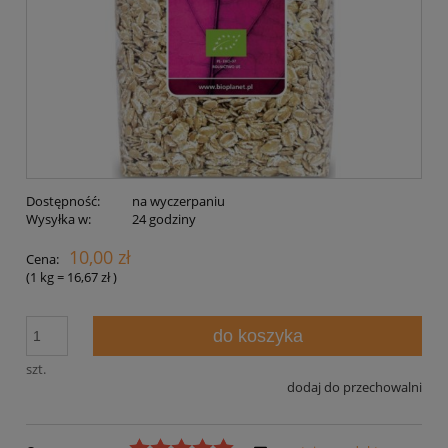
Dostępność:
na wyczerpaniu
Wysyłka w:
24 godziny
10,00 zł
Cena:
(1
kg
=
16,67 zł
)
do koszyka
szt.
dodaj do przechowalni