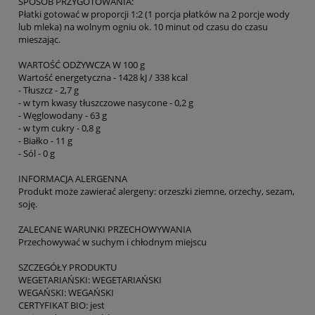
SPOSÓB PRZYGOTOWANIA:
Płatki gotować w proporcji 1:2 (1 porcja płatków na 2 porcje wody
lub mleka) na wolnym ogniu ok. 10 minut od czasu do czasu
mieszając.
WARTOŚĆ ODŻYWCZA W 100 g
Wartość energetyczna - 1428 kJ / 338 kcal
- Tłuszcz - 2,7 g
- w tym kwasy tłuszczowe nasycone - 0,2 g
- Węglowodany - 63 g
- w tym cukry - 0,8 g
- Białko - 11 g
- Sól - 0 g
INFORMACJA ALERGENNA
Produkt może zawierać alergeny: orzeszki ziemne, orzechy, sezam,
soję.
ZALECANE WARUNKI PRZECHOWYWANIA
Przechowywać w suchym i chłodnym miejscu
SZCZEGÓŁY PRODUKTU
WEGETARIAŃSKI: WEGETARIAŃSKI
WEGAŃSKI: WEGAŃSKI
CERTYFIKAT BIO: jest