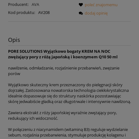
Producent:
AVA
poleć znajomemu
Kod produktu:
AV208
dodaj opinię
Opis
PORE SOLUTIONS Wyjątkowo bogaty KREM NA NOC
zwężający pory z różą japońską i koenzymem Q10 50 ml
nawilżenie, odmładzanie, rozjaśnienie przebarwień, zwężanie
porów
Wyjątkowo skuteczny krem przeznaczony do pielęgnacji skóry
dojrzałej. Zastosowana nowatorska technologia ciekłokrystaliczna
idealnie dopasowuje się do struktury naskórka pozostawiając
skórę jedwabiście gładką oraz długotrwale i intensywnie nawilżoną.
Zawiera ekstrakt z róży japońskiej wyraźnie zwężający pory,
redukujący ich widoczność.
W połączeniu z niacynamidem (witaminą B3) reguluje wydzielanie
sebum, rozjaśnia przebarwienia, stymuluje produkcję kolagenu i