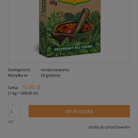
Dostępność:
na wyczerpaniu
Wysyłka w:
24 godziny
10,40 zł
Cena:
(1
kg
=
260,00 zł
)
do koszyka
szt.
dodaj do przechowalni