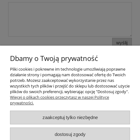
wyślij
Dbamy o Twoją prywatność
Pliki cookies i pokrewne im technologie umożliwiają poprawne
Pomoc
działanie strony i pomagają nam dostosować ofertę do Twoich
potrzeb. Możesz zaakceptować wykorzystanie przez nas
wszystkich tych plików i przejść do sklepu lub dostosować użycie
Moje konto
plików do swoich preferencji, wybierając opcję "Dostosuj zgody".
Więcej o plikach cookies przeczytasz w naszej Polityce
prywatności.
Płatności i dostawa
zaakceptuj tylko niezbędne
Informacje
O nas
dostosuj zgody