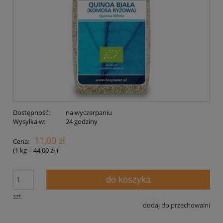
Dostępność:
na wyczerpaniu
Wysyłka w:
24 godziny
11,00 zł
Cena:
(1
kg
=
44,00 zł
)
do koszyka
szt.
dodaj do przechowalni