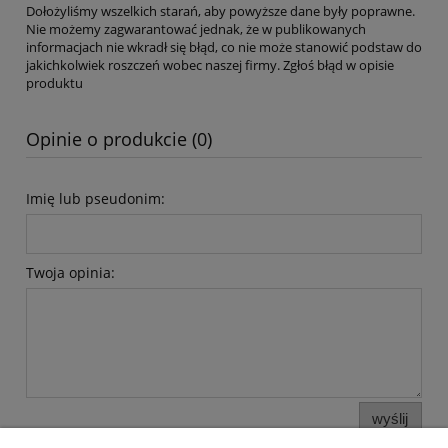
Dołożyliśmy wszelkich starań, aby powyższe dane były poprawne.
Nie możemy zagwarantować jednak, że w publikowanych
informacjach nie wkradł się błąd, co nie może stanowić podstaw do
jakichkolwiek roszczeń wobec naszej firmy. Zgłoś błąd w opisie
produktu
Opinie o produkcie (0)
Imię lub pseudonim:
Twoja opinia:
wyślij