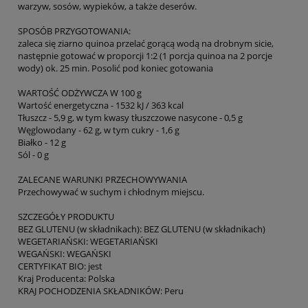
warzyw, sosów, wypieków, a także deserów.
SPOSÓB PRZYGOTOWANIA:
zaleca się ziarno quinoa przelać gorącą wodą na drobnym sicie,
następnie gotować w proporcji 1:2 (1 porcja quinoa na 2 porcje
wody) ok. 25 min. Posolić pod koniec gotowania
WARTOŚĆ ODŻYWCZA W 100 g
Wartość energetyczna - 1532 kJ / 363 kcal
Tłuszcz - 5,9 g, w tym kwasy tłuszczowe nasycone - 0,5 g
Węglowodany - 62 g, w tym cukry - 1,6 g
Białko - 12 g
Sól - 0 g
ZALECANE WARUNKI PRZECHOWYWANIA
Przechowywać w suchym i chłodnym miejscu.
SZCZEGÓŁY PRODUKTU
BEZ GLUTENU (w składnikach): BEZ GLUTENU (w składnikach)
WEGETARIAŃSKI: WEGETARIAŃSKI
WEGAŃSKI: WEGAŃSKI
CERTYFIKAT BIO: jest
Kraj Producenta: Polska
KRAJ POCHODZENIA SKŁADNIKÓW: Peru