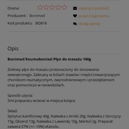
Ocena:
zapytaj o produkt
Producent:
Bonimed
poleć znajomemu
Kod produktu:
BO818
dodaj opinię
Opis
Bonimed Reumobonisol Płyn do masażu 100g
Ziołowy płyn do masażu przeznaczony do stosowania
zewnętrznego. Zalecany w bólach stawów i mięśni towarzyszącym
chorobom reumatycznym, zwyrodnieniowym i przeziębieniom
oraz pomocniczo w nerwobólach.
Sposób użycia:
5ml preparatu wcierać w miejsca bolące.
Skład:
Spirytus kamforowy 40g, Nalewka z Arniki 20g, Nalewka z Gorczycy
15g, Glicerol 13g, Nalewka z Lawendy 10g, Mentol 2g. Preparat
zawiera 57% (+/–10%) etanolu.