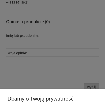
+48 33 861 86 21
Opinie o produkcie (0)
Imię lub pseudonim:
Twoja opinia:
wyślij
Dbamy o Twoją prywatność