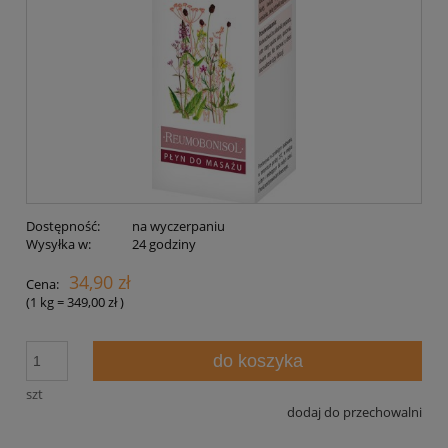
Dostępność:
na wyczerpaniu
Wysyłka w:
24 godziny
34,90 zł
Cena:
(1
kg
=
349,00 zł
)
do koszyka
szt
dodaj do przechowalni