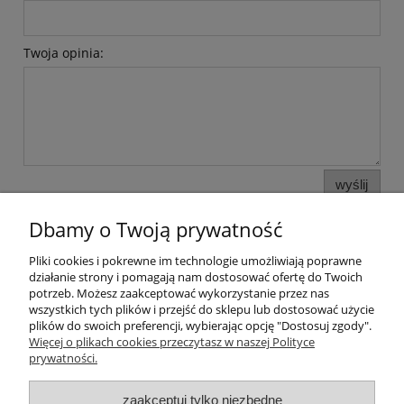
Twoja opinia:
wyślij
Dbamy o Twoją prywatność
Pliki cookies i pokrewne im technologie umożliwiają poprawne
Pomoc
działanie strony i pomagają nam dostosować ofertę do Twoich
potrzeb. Możesz zaakceptować wykorzystanie przez nas
wszystkich tych plików i przejść do sklepu lub dostosować użycie
Moje konto
plików do swoich preferencji, wybierając opcję "Dostosuj zgody".
Więcej o plikach cookies przeczytasz w naszej Polityce
prywatności.
Płatności i dostawa
zaakceptuj tylko niezbędne
Informacje