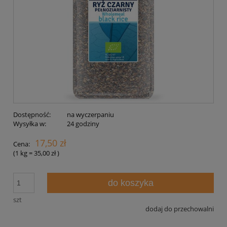
Dostępność:
na wyczerpaniu
Wysyłka w:
24 godziny
17,50 zł
Cena:
(1
kg
=
35,00 zł
)
do koszyka
szt
dodaj do przechowalni