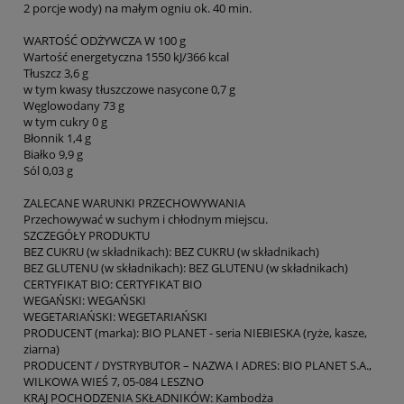
2 porcje wody) na małym ogniu ok. 40 min.
WARTOŚĆ ODŻYWCZA W 100 g
Wartość energetyczna 1550 kJ/366 kcal
Tłuszcz 3,6 g
w tym kwasy tłuszczowe nasycone 0,7 g
Węglowodany 73 g
w tym cukry 0 g
Błonnik 1,4 g
Białko 9,9 g
Sól 0,03 g
ZALECANE WARUNKI PRZECHOWYWANIA
Przechowywać w suchym i chłodnym miejscu.
SZCZEGÓŁY PRODUKTU
BEZ CUKRU (w składnikach): BEZ CUKRU (w składnikach)
BEZ GLUTENU (w składnikach): BEZ GLUTENU (w składnikach)
CERTYFIKAT BIO: CERTYFIKAT BIO
WEGAŃSKI: WEGAŃSKI
WEGETARIAŃSKI: WEGETARIAŃSKI
PRODUCENT (marka): BIO PLANET - seria NIEBIESKA (ryże, kasze,
ziarna)
PRODUCENT / DYSTRYBUTOR – NAZWA I ADRES: BIO PLANET S.A.,
WILKOWA WIEŚ 7, 05-084 LESZNO
KRAJ POCHODZENIA SKŁADNIKÓW: Kambodża